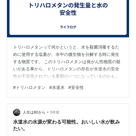
トリハロメタンって何かというと、水を殺菌消毒するた
めに使用する塩素が、水中の微生物を分解する時に発生
する物質です。 このトリハロメタンは発がん性物質の疑
いがある事から、トリハロメタンの存在が水道水の安全
性が不安視されている要因の一つになっているのかもし
れませんね。 けれど、トリハロメタンの量は水質基準に
#
トリハロメタン
#
水道水
#
安全性
よって厳密に規制されています。 人間が生涯に渡って水
道水を飲み続けても、健康に影響を生じない水準である
よう定められていますので、水道水は安心して飲む事が
•
できるのです。 でも、そもそもこのトリハロメタンを発
人生は80から
5年前
生させなければ安全なのにと思われるかもしれません。
水道水の水源が変わる可能性。おいしい水が飲み
トリハロメタンの発生量は、水の殺菌消毒を…
たい。