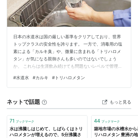
日本の水道水は国の厳しい基準をクリアしており、世界
トップクラスの安全性を誇ります。 一方で、消毒用の塩
素による「カルキ臭」や、微量に含まれる「トリハロメ
タン」が気になる親御さんも多いのではないでしょう
か。 これらは生涯飲み続けても問題ないレベルで管理さ
れていますが、デリケートな赤ちゃんのミルクや離乳食
#
水道水
#
カルキ
#
トリハロメタン
に使うなら、できるだけ取り除いてあげたいものです。
そこで今回は、お家で簡単にできる正しいカルキ抜きの
方法や、手軽な浄水対策を分かりやすく解説します。 赤
ネットで話題
もっと見る
ちゃんにも安心！水道水のトリハロメタン・カルキ対策
とは？ （水道水のカルキやトリハロメタンの特徴と気に
なるポイント） ①トリハロメタンとは？ ②…
71
44
ブックマーク
ブックマーク
水は沸騰しはじめて、しばらくはトリ
築地市場の水槽水から
ハロメタンが増えるので、5分沸騰さ
リハロメタン 豊洲の