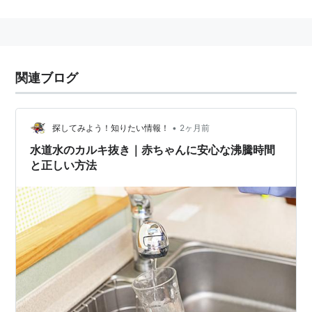
塩素と有機物などが結び付いてできる化合物。（有機塩
素化合物。）トリというのは３つの、という意味で、ハ
ロゲン元素が３か所、水素と入れ替わっているのでこの
名がつけられた。
関連ブログ
中枢機能・肝機能・腎機能への影響、催奇形性、発がん
性の疑いあり。
日本の水道水に含まれるトリハロメタンは、加熱の状態
•
探してみよう！知りたい情報！
2ヶ月前
により異なるが5分以上の煮沸により大部分が除去でき
水道水のカルキ抜き｜赤ちゃんに安心な沸騰時間
と正しい方法
るといわれている。ただ、トリハロメタンより重い物質
は、お湯の中に残る。