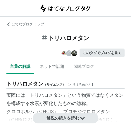
はてなブログ トップ
トリハロメタン
このタグでブログを書く
言葉の解説
ネットで話題
関連ブログ
トリハロメタン
(
サイエンス
)
【
とりはろめたん
】
実際には「トリハロメタン」という物質ではなくメタン
を構成する水素が変化したものの総称。
クロロホルム（CHCl3）、ブロモジクロロメタン
解説の続きを読む
（CHBrCl2）、ジブロモクロロメタン（CHBr2Cl）、
ブロモホルム（CHBr3）などがある。