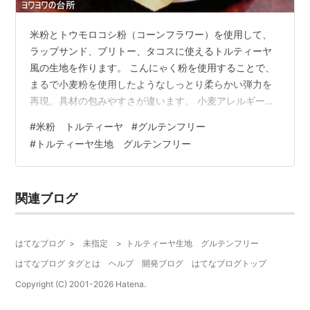
米粉とトウモロコシ粉（コーンフラワー）を使用して、
ラップサンド、ブリトー、タコスに使えるトルティーヤ
風の生地を作ります。 こんにゃく粉を使用することで、
まるで小麦粉を使用したようなしっとり柔らかい弾力を
再現。具材の包みやすさが違います。 小麦アレルギーの
方、グルテンフリーのお食事をされる方にオススメで
#
米粉 トルティーヤ
#
グルテンフリー
す。 米粉多め とうもろこし多め 【道具】 ●計量器（ク
#
トルティーヤ生地 グルテンフリー
ッキングスケールなど） ●フライパン（くっつかないも
の） ●フライ返し ●スプーン、トンボなど、生地を伸ば
すもの 上記に準ずる道具 【材料・分量】 〈ソフト〉 ●
関連ブログ
米粉：７０g ●トウモロコシ粉：３０g ●こんにゃく粉：
０.５g ●天然塩：三本…
はてなブログ
>
未指定
>
トルティーヤ生地 グルテンフリー
はてなブログ タグとは
ヘルプ
開発ブログ
はてなブログトップ
Copyright (C) 2001-
2026
Hatena.