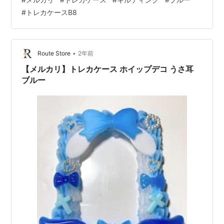
の加減によって写真と異なることがあります 仕上がりの
#
トレカケースB8
保証はしておりません 購入はこちら▼ ▼ ▼500円分ポイ
ントがもらえる！招待コード【DWYJTD】をインストー
ルしてメルカリで使ってみてね！ アプリのインストール
はこちら👇 Google Playでアプリをインストール Ap…
•
Route Store
2年前
【メルカリ】トレカケース ホイップデコ うさ耳
ブルー