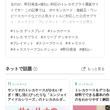
るのが、即日発送×後払い対応のトレカサプライ通販サイ
トです✨ この記事では、ポケモンカード・遊戯王・ワン
ピースカードなどの人気タイトルに対応した公式サプラ
イ・キャラスリ・プレイマット・デッキケースが買える
おすすめショップを厳選紹介！ クレジットカードなしで
#
トレカ ディスプレイ
#
トレカケース
もOKな「ペイディ」や「Amazon Pay後払い」対応サイ
#
トレカ サプライ
#
スリーブ デッキケース
トもあるので、支払いはあとでゆっくり、アイテムはす
#
プレイマット
#
スリーブケース
#
キャラスリ
ぐゲットできます💡 送料・発送スピード・品揃えを比較
#
キャラスリーブコレクション
#
即日発送
#
後払い
しながら、あなたにぴったりのショップを見つけてくだ
さいね！ ※本サービス内ではアフィリエイト広告を利用
しています 📦 トレカサプライ…
ネットで話題
もっと見る
11
8
ブックマーク
ブックマーク
サンリオのトレカケースがかわいす
トレカケースをデコるに
ぎ！ 推し活にぴったりな「エンジョイ
材料でできる基本の作
アイドルシリーズ」のトレカホルダー
のをわかりやすく解説 
6選 - ソレドコ