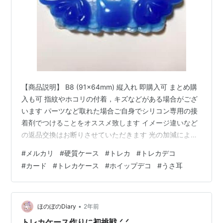
【商品説明】 B8 (91×64mm) 縦入れ 即購入可 まとめ購
入も可 指紋やホコリの付着，キズなどがある場合がござ
います パーツなど取れた場合ご自身でシリコン専用の接
着剤でつけることをオススメ致します イメージ違いなど
の返品交換はお断りさせていただきます 光の加減によっ
て写真と異なることがあります 仕上がりの保証はしてお
#
メルカリ
#
硬質ケース
#
トレカ
#
トレカデコ
りません 購入はこちら▼ ▼ ▼500円分ポイントがもらえ
#
カード
#
トレカケース
#
ホイップデコ
#
うさ耳
る！招待コード【DWYJTD】をインストールしてメルカ
リで使ってみてね！ アプリのインストールはこちら👇
Google Playでアプリをインストール Appleでアプリをイ
ンストールメルカリ友達紹介キャンペーンはこ…
•
ほのぼのDiary
2年前
トレカケース作りに初挑戦.ᐟ.ᐟ