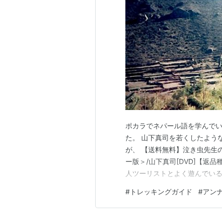
ポカラでネパール語を学んでい
た。 山下真司を若くしたよう
が、 【送料無料】泣き虫先生の
ー版＞/山下真司[DVD]【返品
人ツーリストとよく遊んでいる
の資格を持っていた。 アンナ
#
トレッキングガイド
#
アン
でもいいけど、僕は（費用が）
してくれた。（10代の男の…