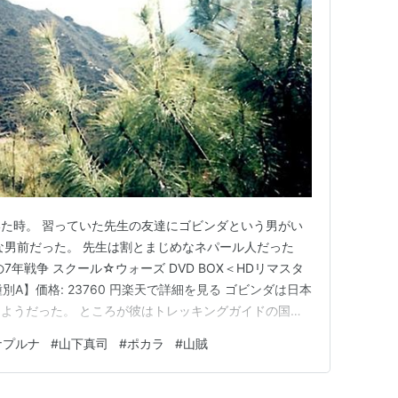
た時。 習っていた先生の友達にゴビンダという男がい
な男前だった。 先生は割とまじめなネパール人だった
7年戦争 スクール☆ウォーズ DVD BOX＜HDリマスタ
種別A】価格: 23760 円楽天で詳細を見る ゴビンダは日本
ようだった。 ところが彼はトレッキングガイドの国立
プルナのトレッキングをしたい私は彼に相談した。 「僕
ナプルナ
#
山下真司
#
ポカラ
#
山賊
高いから・・・」と ガイドとして練習中の弟君を紹介