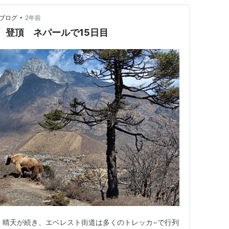
•
のブログ
2年前
）登頂 ネパールで15日目
 晴天が続き、エベレスト街道は多くのトレッカ−で行列