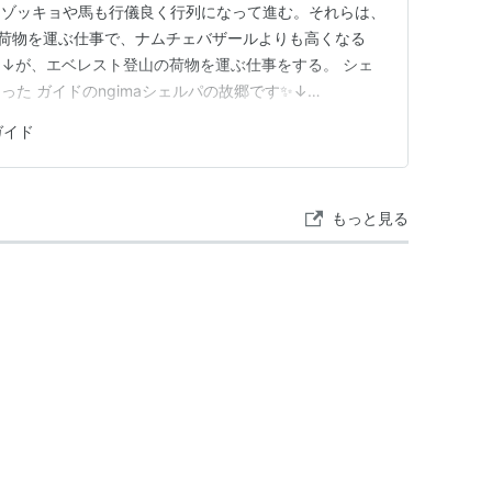
くゾッキョや馬も行儀良く行列になって進む。それらは、
人や荷物を運ぶ仕事で、ナムチェバザールよりも高くなる
↓が、エベレスト登山の荷物を運ぶ仕事をする。 シェ
た ガイドのngimaシェルパの故郷です✨↓
クムジュン散策すると昨年の野口健マナスルプロジェクトＴシャツ
ガイド
思いを寄せていてくれていてありがとうです☺ 翌朝、
www.…
もっと見る