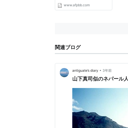
www.afpbb.com
関連ブログ
•
antiguate’s diary
3年前
山下真司似のネパール