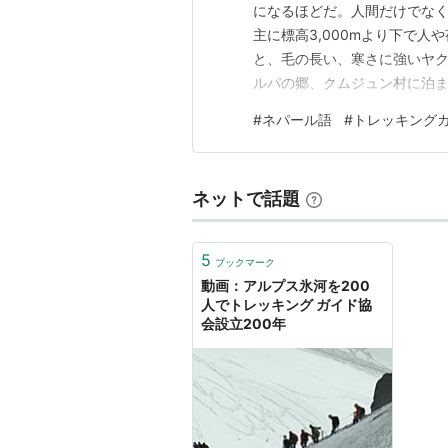
になるほどだ。人間だけでな
主に標高3,000mより下で
と、毛の長い、寒さに強いヤク
ルパの郷、クムジュン村に泊まっ
www.youtube.com 
#
ネパール語
#
トレッキング
のシェルパにも会った。日本に
ついに念願のゴングリに登頂！ 
ネットで話題
5
ブックマーク
動画：アルプス氷河を200
人でトレッキング ガイド協
会設立200年