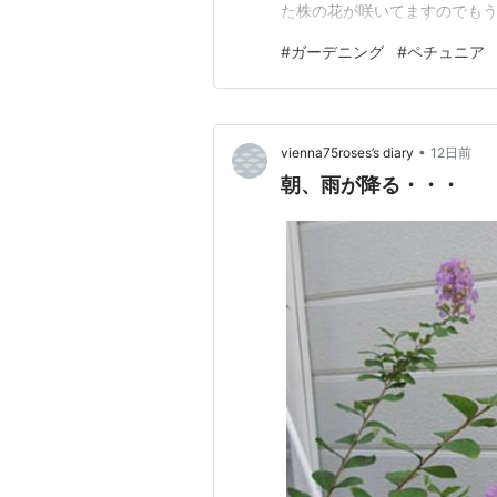
た株の花が咲いてますのでもう
ニアですがやっと満開になりま
#
ガーデニング
#
ペチュニア
① 復活して花が咲きだしました
心配でしたが復活の兆しあり 
•
vienna75roses’s diary
12日前
朝、雨が降る・・・