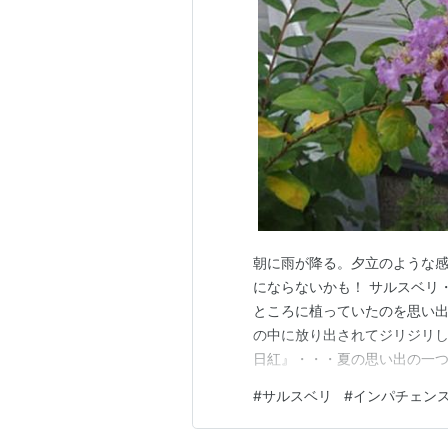
朝に雨が降る。夕立のような
にならないかも！ サルスベリ
ところに植っていたのを思い
の中に放り出されてジリジリ
日紅』・・・夏の思い出の一つ
の毎年咲くカンナ。 雨粒が残
#
サルスベリ
#
インパチェン