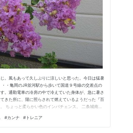
感じ。風もあって久しぶりに涼しいと思った。今日は猛暑
・・・亀岡のJR並河駅から歩いて国道９号線の交差点の
出す。通勤電車の冷房の中で冷えていた身体が、急に暑さ
してきた所に、陽に照らされて燃えているようだった『百
。 ちょっと柔らかい色のインパチェンス。 二条城南側
っていたトレニア。
ス
#
カンナ
#
トレニア