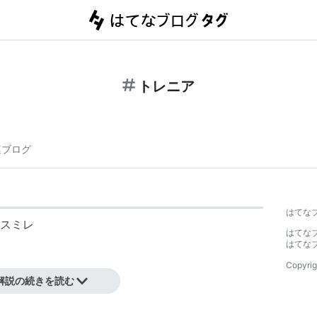
トレニア
連ブログ
はてな
スミレ
はてな
はてな
Copyrig
解説の続きを読む