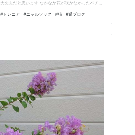
大丈夫だと思います なかなか花が咲かなかったペチュ
した そろそろ切り戻します 先月 切り戻したペチュニア
#
トレニア
#
ニャルソック
#
猫
#
猫ブログ
 先月 切り戻したペチュニア② 枯れてしまうかも.. と
そ…