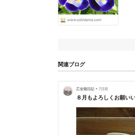
www.ushidama.com
関連ブログ
•
乙女猫日記
7日前
８月もよろしくお願い