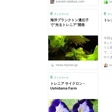
kanreki.tabikaz.com
y
カ原
さん
戚の
6
6
ブックマーク
ブ
さんの
海洋プランクトン遺伝子
トレ
で“光るトレニア”開発
今回
をし
うと
で、
かり
去年
news.mynavi.jp
y
って
が、
の部
6
ブックマーク
この
トレニア サイクロン -
の...
Ushidama Farm