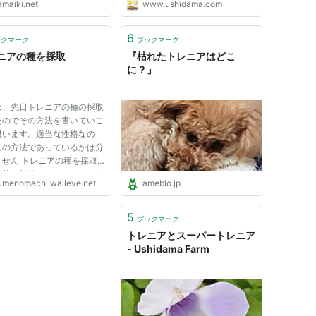
amaiki.net
www.ushidama.com
産の一年草～多年草で、たく
の園芸品種があります。 親
おばさんのお宅の庭で、たく
6
ックマーク
ブックマーク
ハナウリクサ（花瓜草）...
ニアの種を採取
『枯れたトレニアはどこ
に？』
は、先日トレニアの種の採取
たのでその方法を書いていこ
思います。適当な性格なの
この方法であっているかは分
ません トレニアの種を採取
は茎の部分からバッサリと切
umenomachi.walleve.net
ameblo.jp
そのまま保管していました
今年は花後にできた「さや」
分から切り取ってみました。
5
ブックマーク
まま保管です。 種が小さい
トレニアとスーパートレニア
- Ushidama Farm