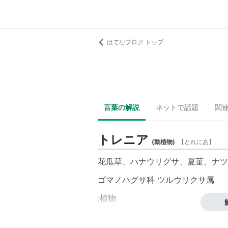
はてなブログ トップ
言葉の解説
ネットで話題
関
トレニア
(
動植物
)
【
とれにあ
】
花瓜草、ハナウリグサ、夏菫、ナツ
ゴマノハグサ科 ツルウリクサ属
:植物