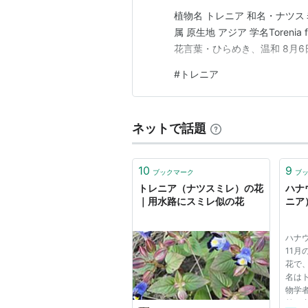
植物名 トレニア 和名・ナツス
属 原生地 アジア 学名Torenia 
花言葉・ひらめき、温和 8月6
#
トレニア
ネットで話題
10
9
ブックマーク
ブ
トレニア（ナツスミレ）の花
ハナ
｜用水路にスミレ似の花
ニア
ハナ
11
花で
名は
物学
前に