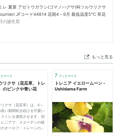
ミレ 夏菫 アゼトウガラシ(ゴマノハグサ)科ツルウリクサ
fournieri JFコード44814 花期4～9月 最低温度5℃ 草花
日の誕生花
もっと見る
7
ックマーク
ブックマーク
ウリクサ（花瓜草、トレ
トレニア イエロームーン -
）のピンクや青い花
Ushidama Farm
ウリクサ（花瓜草）は、4～
月の長い期間咲き続ける可愛い
、スミレを連想させます。別
トレ二アで、スエーデンの植
者のオーロフ・トレーンの名
由来します。アジア、アフリ