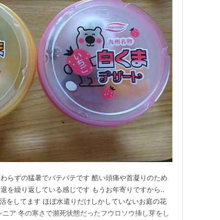
わらずの猛暑でバテバテです 酷い頭痛や首凝りのため
退を繰り返している感じです もうお年寄りですから..
な生活をしてます ほぼ水遣りだけしかしていないお庭の花
レニア 冬の寒さで瀕死状態だったフウロソウ挿し芽をし