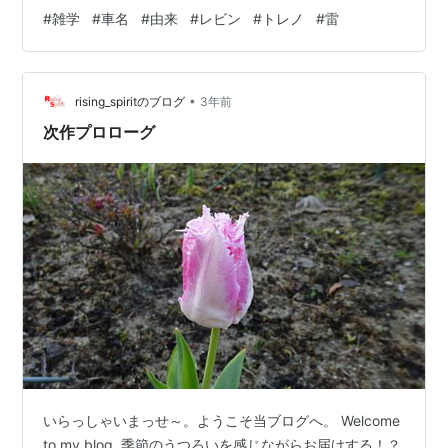
イトな感覚で息抜きがてらご覧くださいませ。第1回は車
#
雑学
#
車名
#
由来
#
レビン
#
トレノ
#
雷
名の由来。車名って時々意味がわからないものもありま
すよね。そこで知れば楽しくなるその由来についてお話
ししましょう。 ピカゴロ 今回取り上げるのは、トヨタ
•
『カローラレビン』と『スプリンタートレノ』通称「ハ
rising_spiritのブログ
3年前
チロク」として有名なスポーツカーですが、これは4代目
次作プロローグ
の型式が「AE86」だったことからそう…
いらっしゃいまっせ～。ようこそ当ブログへ。 Welcome
to my blog. 季節のうつろいを感じながらお届けする！？