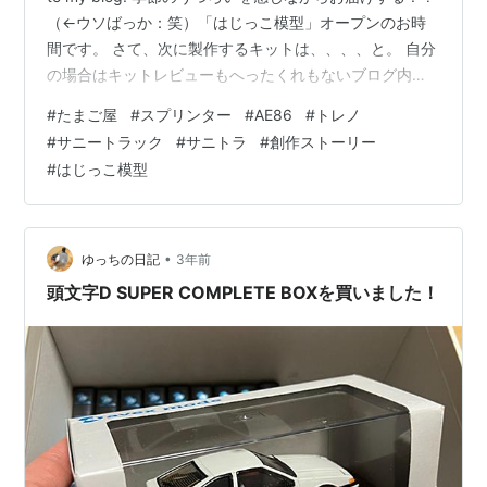
（←ウソばっか：笑）「はじっこ模型」オープンのお時
間です。 さて、次に製作するキットは、、、、と。 自分
の場合はキットレビューもへったくれもないブログ内容
になっておりまして、ほんと個人的な心象世界。 それな
#
たまご屋
#
スプリンター
#
AE86
#
トレノ
ら、それを逆手にとって！？何らかのオリジナルストー
#
サニートラック
#
サニトラ
#
創作ストーリー
リーと絡めた方が独自カラーを出せるんではないか
#
はじっこ模型
と、、、 以前のスプリンターやサニトラの回と同様に試
行錯誤（実験？）を続けてみたいと思います。 今回も基
本設定としまして「たまご屋スプリンター」＆「父のサ
ニトラ」の回の続きで…
•
ゆっちの日記
3年前
頭文字D SUPER COMPLETE BOXを買いました！