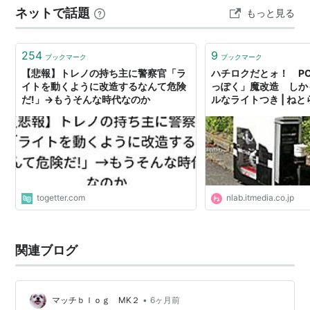
ネットで話題
もっと見る
ロクであって、トレノやレビンとはあまり言わない…
254
9
ブックマーク
ブックマーク
【悲報】トレノの持ち主に警察官「ラ
ハチロクだとォ！ P
イトを動くように改造するなんて危険
っぽく」魔改造 しか
だ!」→もうそんな時代なのか
ルなライトつき | ねと
togetter.com
nlab.itmedia.co.jp
関連ブログ
•
マッチｂｌｏｇ MK２
6ヶ月前