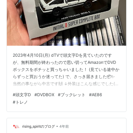
2023年4月10日(月) dTVで頭文字Dを見ていたのです
が、無料期間が終わったので思い切ってAmazonでDVD
ボックスをポチッと買っちゃいました！ (見ている途中か
らずっと買おうか迷ってた) で、さっき届きました📦✨
当然の事ながら中古です🙌 ↓外装はこんな感じでした(結
構大きいです)！！ ↓ブックレット！何回読んでも面白い
#
頭文字D
#
DVDBOX
#
ブックレット
#
AE86
です(*´ｰ`*) ↓コンパクトにまとまってます！ ↓セリフT
#
トレノ
シャツと携帯ホルダー、ライト付きキーホルダー！ ↓T
シャツの後ろ！着るか迷っちゃいますね🤔💭大事に置い
ておこうかな… ↓ステッカーもついてる！！ ↓このDVD
ボックスにはFirst stage(1期)からT…
•
rising_spiritのブログ
4年前