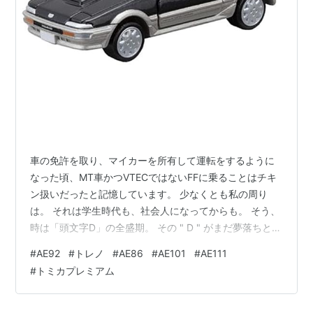
*1
:
一部年式を除く
車の免許を取り、マイカーを所有して運転をするように
なった頃、MT車かつVTECではないFFに乗ることはチキ
ン扱いだったと記憶しています。 少なくとも私の周り
は。 それは学生時代も、社会人になってからも。 そう、
時は「頭文字D」の全盛期。 その " D " がまだ夢落ちとは
思ってもいなかった頃ですが、ようは同じトレノやレビ
#
AE92
#
トレノ
#
AE86
#
AE101
#
AE111
ンでもAE86（AE85含む）は正義でAE92（AE91含む）と
#
トミカプレミアム
AE101（AE100）はアウト・オブ・眼中でした。
AE111（AE110含む）に至っては、トレノとしか呼ばれて
なかった。 トレノであり、レビンなんですが。 でもハチ