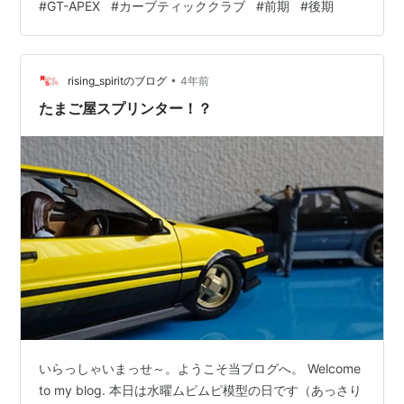
#
GT-APEX
#
カーブティッククラブ
#
前期
#
後期
い方にも分かりやすく挿絵を加えて展開できたんじゃな
いかと感じた次第ですが、ここで「ないものねだり」を
唱えても仕方がないので。。。今の自分の限界ですね
（アハハ：汗 さて、長らくお届けしてまいりましたアオ
•
rising_spiritのブログ
4年前
シマ文化教材社のAE8…
たまご屋スプリンター！？
いらっしゃいまっせ～。ようこそ当ブログへ。 Welcome
to my blog. 本日は水曜ムピムピ模型の日です（あっさり