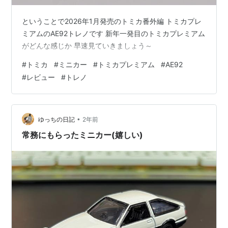
ということで2026年1月発売のトミカ番外編 トミカプレ
ミアムのAE92トレノです 新年一発目のトミカプレミアム
がどんな感じか 早速見ていきましょう～
#
トミカ
#
ミニカー
#
トミカプレミアム
#
AE92
#
レビュー
#
トレノ
•
ゆっちの日記
2年前
常務にもらったミニカー(嬉しい)