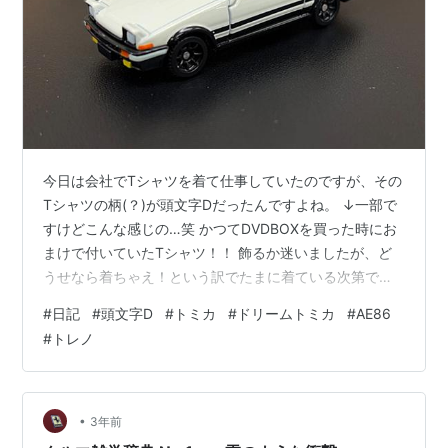
今日は会社でTシャツを着て仕事していたのですが、その
Tシャツの柄(？)が頭文字Dだったんですよね。 ↓一部で
すけどこんな感じの…笑 かつてDVDBOXを買った時にお
まけで付いていたTシャツ！！ 飾るか迷いましたが、ど
うせなら着ちゃえ！という訳でたまに着ている次第です
☺️ 後ろの首もとには藤原とうふ店のロゴが入ってますよ
#
日記
#
頭文字D
#
トミカ
#
ドリームトミカ
#
AE86
🙌 結構お気に入りなんです(´∀`)笑 まあそんなこんなで
#
トレノ
これを着て優雅に仕事をしていると、色々な方が話しか
けてきてくれました😳 このTシャツも本望でしょう
ね…！！ 良かった(*´▽`*) その話しかけてくれた方々の
中に常務がいたのですが… 少し話してからおもむろに自
•
3年前
分の席に戻り…