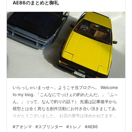
AE86のまとめと御礼
いらっしゃいまっせ～。ようこそ当ブログへ。 Welcome
to my blog. 「こんなにでっけぇの釣れたんだ。」「ふ～
ん。」（って、なんで釣りの話？） 先週は記事後半から
模型とは全く異なる創作活動にお付き合い頂きましてあ
りがとうございました。 お店の屋号は決めかねてます
が、自分の中では勝手にキャラが動き出してドラマは続
#
アオシマ
#
スプリンター
#
トレノ
#
AE86
いてます（謎爆 イラストなどが得意ならば車に詳しくな