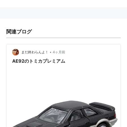
カローラレビンがトヨタカローラの上位機種で、スプリ
ンタートレノはトヨタスプリンターの上位機種という区
分であるが、実際は一部擬装が異なるだけの同じ車種で
あるため、ファンにはレビン・トレノ(レビトレ)と合わ
関連ブログ
せて呼ばれる事が多い。
1972年に発売され、セリカと同じ2T-G型1.6リッター・
•
まだ終わらんよ！
4ヶ月前
DOHCエンジンを搭載したTE27型や1983年にモデルチ
AE92のトミカプレミアム
ェンジされ、新開発の4A-GE型1.6リッター・DOHCエ
ンジンを搭載した「ハチロク」ことAE86型は特に有名
か。
1995年に発売されたAE111型を持って2000年に生産終
了となった。
リスト::自動車