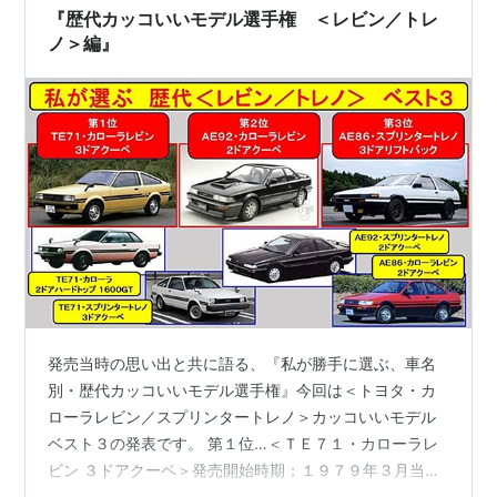
『歴代カッコいいモデル選手権 ＜レビン／トレ
ノ＞編』
発売当時の思い出と共に語る、『私が勝手に選ぶ、車名
別・歴代カッコいいモデル選手権』今回は＜トヨタ・カ
ローラレビン／スプリンタートレノ＞カッコいいモデル
ベスト３の発表です。 第１位…＜ＴＥ７１・カローラレ
ビン ３ドアクーペ＞発売開始時期；１９７９年３月当
時、トヨタ車の各種モデルで採用された直線的なボディ