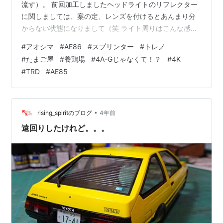
流す）。 前回加工しましたヘッドライトのリフレクター
に関しましては、案の定、レンズを付けるとあんまり分
からない状態になりまして（笑 ライト周りはこんな感じ
に。 もうすぐだね。 以前も喋りましたが、エクステリア
#
アオシマ
#
AE86
#
スプリンター
#
トレノ
パーツをつけだすと進みがとたんに早くなります。 だた
#
たまご屋
#
養鶏場
#
4A-Gじゃなくて！？
#
4K
ここで、普通に作ったのでは面白くないので「A」につい
#
TRD
#
AE85
ては車体に姿勢変化をつけてみようと画策しました（足
回り再設定でまたしても遠回り）。 また、そうしますと
ドライバーが乗っていないのは著しく不自然。。。 とい
うことで、…
•
rising_spiritのブログ
4年前
遠回りしたけれど。。。