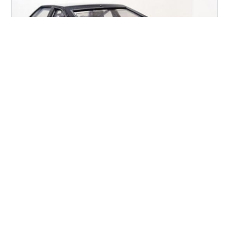
いらっしゃいまっせ～。ようこそ当ブログへ。 Welcome
to my blog. 曇り＆時折雨パラつきました。 急に気温が
低くなりました。皆様お住いの地域はいかがでしたでし
ょうか？ くれぐれも風邪など召しませぬよう。 さあ本日
は週の真ん中水曜日！あなたの心のど真ん中！？ 忘れら
れない、、、パヤパヤ模型の日です（意味不明）。 ※キ
#
アオシマ
#
カーブティッククラブ
#
AE86
ャッチフレーズのネタはとっくに尽きてます。 前回、シ
#
スプリンター
#
トレノ
#
後期
ルバー塗料を買いに出向き、「積み増し」の誘惑にナチ
#
何とか完成にこぎつけました
ュラルに対応できたことで、「誘惑に負けない強い心」
が培われてきたと自信を深めた！？ところまでお伝えし