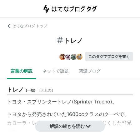
はてなブログ トップ
トレノ
このタグでブログを書く
言葉の解説
ネットで話題
関連ブログ
トレノ
(
一般
)
【
とれの
】
トヨタ・スプリンタートレノ(Sprinter Trueno)。
トヨタから発売されていた1600ccクラスのクーペで、
カローラ・レビンとプラットフォームを同じくした
*1
兄
解説の続きを読む
弟車。