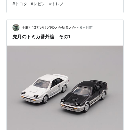
#
トヨタ
#
レビン
#
トレノ
デザインがカッコいい。この後、マークⅡ三兄弟（Ｘ５０
／Ｘ６０）、セリカＸＸ（Ａ６０）、セリカ（Ａ６
０）、カリーナ（Ａ６０）、コロナ（Ｔ１４０）等、
•
続々と直線的でシャープなデザインのクルマが登場しま
手取り13万だけどFDとか玩具とか
6ヶ月前
した。尚、＜ＴＥ７１型＞は３ドアクーペのみ＜レビン
先月のトミカ番外編 その1
＞と呼称。２ドアハードトップは同じツインカムエンジ
ン…