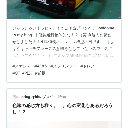
いらっしゃいまっせ～。ようこそ当ブログへ。 Welcome
to my blog. 未確認飛行物体的な！？（笑 今週もお待た
せしました！！水曜恒例のニマニマ模型の日です。 （も
はやキャッチフレーズの意味をなしていないので、気に
しないでください。） アオシマAE86関連の2台について
同時進行してまいりましたが、後期モデルの「B」につい
#
アオシマ
#
AE86
#
スプリンター
#
トレノ
ては先週「完了」を宣言させて頂きました。 リヤワイパ
#
GT-APEX
#
前期
ーを取り払った様子を再現しようと軽い気持ちで取り組
みましたが、「軸のみ」の状態を再現するのに思いのほ
か苦労しました（細すぎ：笑 ※単に「リヤワイパーを付
けない」というだけではキットの関係上「穴」になっち
•
rising_spiritのブログ
4年前
ゃうので。。…
色味の感じ方も様々。。。心の変化もあるだろう
し！？