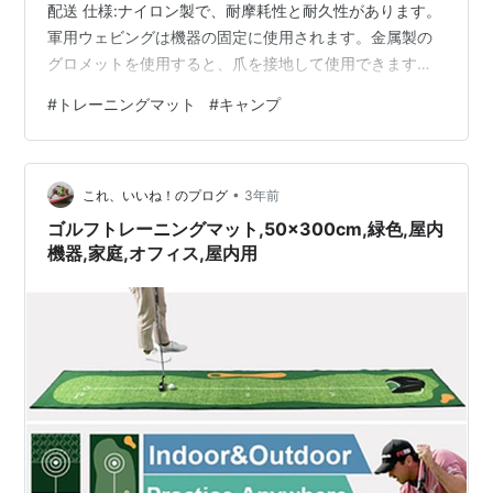
配送 仕様:ナイロン製で、耐摩耗性と耐久性があります。
軍用ウェビングは機器の固定に使用されます。金属製の
グロメットを使用すると、爪を接地して使用できます。
クイックバックル付きで、折りたたんで保管するのに便
#
トレーニングマット
#
キャンプ
利です。さまざまな機能を備えた屋外での使用に適して
おり、キャンプマット、シューティングマット、フロア
マットなどとして使用できます。商品名: 撮影マット素
•
材: ナイロン機能: 耐摩耗性、耐久性、多機能、防水性、
これ、いいね！のプログ
3年前
滑り止めサイズ: 200x75cm/78.74 ''x 29.5…
ゴルフトレーニングマット,50x300cm,緑色,屋内
機器,家庭,オフィス,屋内用