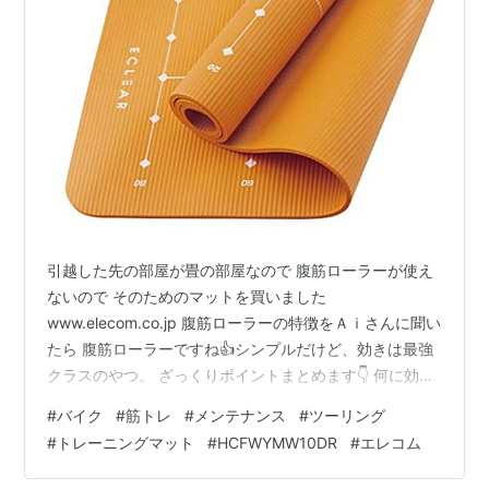
引越した先の部屋が畳の部屋なので 腹筋ローラーが使え
ないので そのためのマットを買いました
www.elecom.co.jp 腹筋ローラーの特徴をＡｉさんに聞い
たら 腹筋ローラーですね👍シンプルだけど、効きは最強
クラスのやつ。 ざっくりポイントまとめます👇 何に効
く？ 腹直筋（いわゆるシックスパック） 体幹全体（腹斜
#
バイク
#
筋トレ
#
メンテナンス
#
ツーリング
筋・インナーマッスル） 実は背中・腕も結構使います 初
#
トレーニングマット
#
HCFWYMW10DR
#
エレコム
心者向けのやり方（超大事） いきなり立ちコロはNGです
😂まずはこれから👇 膝コロ 膝をついてローラーを持つ お