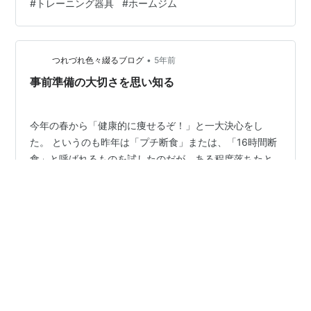
#
トレーニング器具
#
ホームジム
上記の悩みを解決できたからです。 ☚完璧！ 記事前半で
は「選ぶべき器具」を、後半では「オススメのケーブル
マシン」を解説するので、じ…
•
つれづれ色々綴るブログ
5年前
事前準備の大切さを思い知る