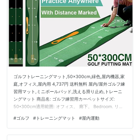
ゴルフトレーニングマット,50x300cm,緑色,屋内機器,家
庭,オフィス,屋内用 4,737円 送料無料 屋内/屋外ゴルフ練
習用マット,ミニボールパッド,洗える滑り止め,トレーニ
ングマット 商品名: ゴルフ練習用カーペットサイズ:
50*300cm適用範囲: オフィス。 廊下。 Bedroom. リビ
ングルーム製品素材: ポリエステル。 ナイロン製品の裏
#
ゴルフ
#
トレーニングマット
#
屋内運動
地: tpr素材機能: 滑り止めの耐摩耗性の底、洗濯機で洗え
る、どこでもゴルフを練習、屋内と屋外に適していま
す、240cmのパタースペース、ラベル付きゴルフは、抵