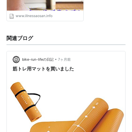
www.illnessaosan.info
関連ブログ
•
bike-run-lifeの日記
7ヶ月前
筋トレ用マットを買いました