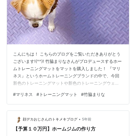
こんにちは！ こちらのブログをご覧いただきありがとう
ございます!(^^)! 竹脇まりなさんがプロデュースするホー
ムトレーニングマットをマットを購入しました！ 『マリ
ネス』というホームトレーニングブランドの中で、今回
新色のトレーニングマットや新色のトレーニングウェア
が発売されました。 mariness.jp 前々から、立ってトレ
#
マリネス
#
トレーニングマット
#
竹脇まりな
ーニングする分には特に問題はないのですが、寝ながら
や膝を付いた動きは痛みが出るので、トレーニングマッ
トが欲しいなと考えていました。 暑さが1.5cmもあり、
•
とてもしっかりした作りになっています。 運動時の衝
顔デカおじさんのトキメキブログ
5年前
撃・騒音・振動にも対応しています。 また、分割して組
【予算１０万円】ホームジムの作り方
み合わせられる…