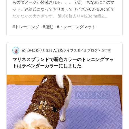
らのダメージが軽減される。。。（笑） ちなみにこのマ
ット、連結式になっておりましてサイズが60×60(cm)で
なかなかの大きさです。 通常6枚入り=120cm(横2
枚)×180cm(縦3枚)で十分だと思うのですが、私はこのマ
#
トレーニング
#
運動
#
トレーニングマット
ットの上でのびのびとトレーニングをしたかったので2セ
ット買って少し大きく場所取りしました。 水拭き可能な
物なので、トレーニング後のお掃除も簡単に出来てよさ
•
そうです。 これからもトレーニングがんばろー！
変化をゆるりと受け入れるライフスタイルブログ
5年前
マリネスブランドで新色カラーのトレニングマッ
トはラベンダーカラーにしました