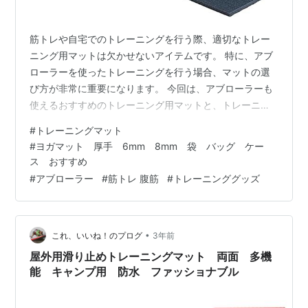
筋トレや自宅でのトレーニングを行う際、適切なトレー
ニング用マットは欠かせないアイテムです。 特に、アブ
ローラーを使ったトレーニングを行う場合、マットの選
び方が非常に重要になります。 今回は、アブローラーも
使えるおすすめのトレーニング用マットと、トレーニン
グの際に注意すべきポイントについて紹介します。 ◆ト
#
トレーニングマット
レーニング用マットの重要性 トレーニング用マットは、
#
ヨガマット 厚手 6mm 8mm 袋 バッグ ケー
床との摩擦を減らすだけでなく、筋トレ時の負荷を軽減
ス おすすめ
し、関節や腰を守る役割を果たします。アブローラーを
#
アブローラー
#
筋トレ 腹筋
#
トレーニンググッズ
使う際にも、床に直接ローラーが接触することで傷つけ
たり、痛みを感じたりすることがあります。そのため、
適切なマットを使用することで、快適にトレー…
•
これ、いいね！のプログ
3年前
屋外用滑り止めトレーニングマット 両面 多機
能 キャンプ用 防水 ファッショナブル