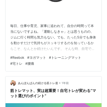
毎日、仕事や育児、家事に追われて、自分の時間って本
当にないですよね。「運動しなきゃ」とは思うものの、
ジムに行く時間も気力もない。でも、たった5分でも身体
を動かすだけで気持ちがスッキリするのを知っているか
らこそ、なんとか続けたいんです。 そんな時、自宅での
「ゆるっと宅トレ」の快適さをグンと上げてくれるの
#
Reebok
#
ヨガマット
#
トレーニングマット
が、良いヨガマットです。 今日は、現在マット選びに真
#
宅トレ
#
腰痛
剣な私も注目している「Reebok（リーボック）」のトレ
ーニングマットについて、健康への関心が高い40代ママ
の視点から、その特徴と賢い選び方を徹底リサーチしま
した。 😫 自宅トレーニングの「地味な悩み」と対策 自
•
あんぽんぱんの続ける筋トレ道
1年前
宅でヨガやストレッチをする際、あな…
筋トレマット、実は超重要！自宅トレが変わる“マ
ット選びのポイント”