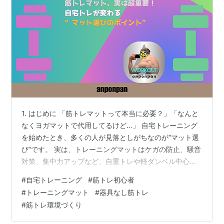
1. はじめに 「筋トレマットって本当に必要？」「なんと
なくヨガマットで代用してるけど…」 自宅トレーニング
を始めたとき、多くの人が見落としがちなのが“マット選
び”です。 実は、トレーニングマットはケガの防止、騒音
対策、集中力アップなど、自重トレや軽ダンベル中心の
人にとってはとても重要なアイテムなんです。 この記事
#
自宅トレーニング
#
筋トレ初心者
では、筋トレ初心者でもわかりやすく「失敗しないマッ
#
トレーニングマット
#
器具なし筋トレ
トの選び方」を解説。あわせて、初心者にもおすすめの
#
筋トレ環境づくり
マットもご紹介します！ 2. 筋トレマットが必要な理由 ✔
① 床のダメージを防げる プランクやスクワット、ダン