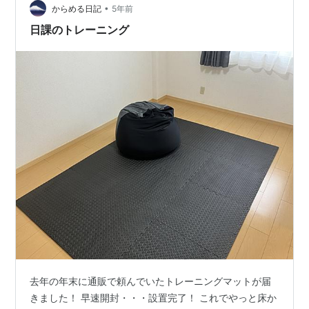
•
抗と学習のゲームであり、最高のゴルファーは毎日ほぼ
からめる日記
5年前
毎時間スイング、アプローチ、 …
日課のトレーニング
去年の年末に通販で頼んでいたトレーニングマットが届
きました！ 早速開封・・・設置完了！ これでやっと床か