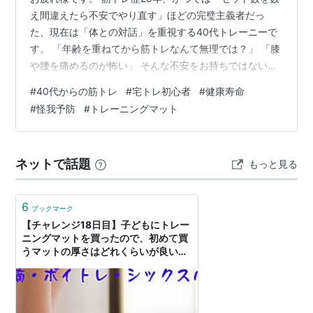
え間違えたら不安でやり直す」ほどの完璧主義者だっ
た、現在は「体との対話」を重視する40代トレーニーで
す。 「年齢を重ねてから筋トレなんて無理では？」 「膝
や腰を痛めるのが怖い」 そんな不安をお持ちではないで
しょうか。 実は私自身、若い頃は「毎日やらないと気が
#
40代からの筋トレ
#
宅トレ初心者
#
健康寿命
済まない」「とにかく回数をこなす」という根性論で体
#
怪我予防
#
トレーニングマット
を痛めつけた時期がありました。しかし、40歳になった
今は断言できます。 「若い頃とは違う」と認めることこ
そが、最強のトレーニングへの入り口です。 年齢を重ね
ネットで話題
もっと見る
ると、怪我の治りはどうしても遅くなります。怪我をす
ると習慣が途切れ、そのままフェー…
6
ブックマーク
【チャレンジ18日目】子どもにトレー
ニングマットを買ったので、初めて買
うマットの厚さはどれくらいが良いか
考えてみた。【胃全摘・ボイトレ・シ
ックスパック】 - 食べるをいかすライ
オン