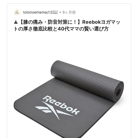
腹にグッと力を入れる（へこませるイメージ） 行けると
ころまでゆっくり前へ 腰が反らないところで止めて戻る
•
totonoemamaの日記
8ヶ月前
👉 腰が反る…
🧘【膝の痛み・防音対策に！】Reebokヨガマッ
トの厚さ徹底比較と40代ママの賢い選び方