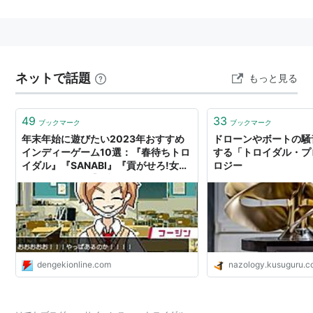
磁束回路の基本。
洩れ磁束が少ないなど理想的だが、コイルを巻くの
が非常に困難なため高価になる。
書籍としては、
定本トロイダル・コア活用百科―ト
ネットで話題
もっと見る
ロイダル・コイルの理論・製作と応用回路
(山村英穂
著 2003/07 CQ出版刊)が有名。
49
33
ブックマーク
ブックマーク
年末年始に遊びたい2023年おすすめ
ドローンやボートの騒
インディーゲーム10選：『春待ちトロ
する「トロイダル・プロ
イダル』『SANABI』『貢がせろ!女苑
ロジー
ちゃん!!』など【電撃インディー
#528】
dengekionline.com
nazology.kusuguru.co