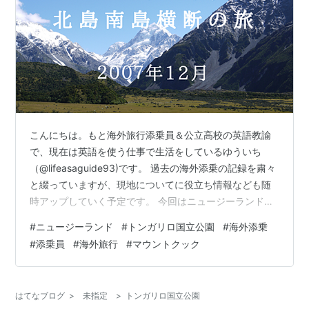
こんにちは。もと海外旅行添乗員＆公立高校の英語教諭
で、現在は英語を使う仕事で生活をしているゆういち
（@lifeasaguide93)です。 過去の海外添乗の記録を粛々
と綴っていますが、現地についてに役立ち情報なども随
時アップしていく予定です。 今回はニュージーランド縦
断の旅です。ニュージーランドは南島のみ行く観光客が
#
ニュージーランド
#
トンガリロ国立公園
#
海外添乗
多い中、今回はしっかり北島も観光してきました。北島
#
添乗員
#
海外旅行
#
マウントクック
ではロードオブザリングの撮影舞台となったトンガリロ
国立公園、ツチボタルで有名なワイトモ洞窟がありま
す。 南島ではクライストチャーチやマウントクック国立
はてなブログ
>
未指定
>
トンガリロ国立公園
公園、そしてミルフォードサウンドなどのニュージーラ