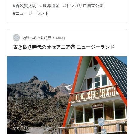
ました。 機会があれば行ってみたいですね。 トンガリロ
#
春次賢太朗
#
世界遺産
#
トンガリロ国立公園
国立公園は、いかがでしたしょうか？ 春次賢太朗による
#
ニュージーランド
ナビゲーションでした。
•
地球へめぐり紀行
4年前
古き良き時代のオセアニア㉕ ニュージーランド