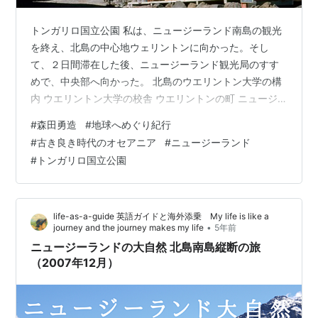
トンガリロ国立公園 私は、ニュージーランド南島の観光
を終え、北島の中心地ウェリントンに向かった。そし
て、２日間滞在した後、ニュージーランド観光局のすす
めで、中央部へ向かった。 北島のウエリントン大学の構
内 ウエリントン大学の校舎 ウエリントンの町 ニュージ
ーランド北島の中央部に、トンガリロ国立公園というと
#
森田勇造
#
地球へめぐり紀行
ころがある。北島にはまれな高山が3つあった。公園内の
#
古き良き時代のオセアニア
#
ニュージーランド
シャトーに宿泊している時、エドワルド君が私に会いに
#
トンガリロ国立公園
来た。彼はまだ26歳の独身だったが、トンガリロ国立公
園の観光開発中の事業家だった。と言っても、従業員は
彼を入れて3人だそうだ。私がここにやって来たことは、
life-as-a-guide 英語ガイドと海外添乗 My life is like a
ニュージーランド観光局から連絡があって…
•
journey and the journey makes my life
5年前
ニュージーランドの大自然 北島南島縦断の旅
（2007年12月）