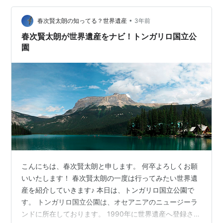
気軽に歩くことができる初心者にもおすすめのルート。
ルート詳細はこちらのYAMAPでも 20230507 New…
•
春次賢太朗の知ってる？世界遺産
3年前
春次賢太朗が世界遺産をナビ！トンガリロ国立公
園
こんにちは、春次賢太朗と申します。 何卒よろしくお願
いいたします！ 春次賢太朗の一度は行ってみたい世界遺
産を紹介していきます♪ 本日は、トンガリロ国立公園で
す。 トンガリロ国立公園は、オセアニアのニュージーラ
ンドに所在しております。 1990年に世界遺産へ登録され