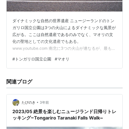
ダイナミックな自然の世界遺産 ニュージーランドのトン
ガリロ国立公園は3つの火山によるダイナミックな風景が
広がる。ここは自然遺産であるのみでなく、マオリの文
化の聖地としての文化遺産でもある。
www.youtube.com 南北に3つの火山が連なるが、最も北
が公園の名でもある標高1967メートルのトンガリロであ
#
トンガリロ国立公園
#
マオリ
る。火山灰や溶岩で覆われた山肌はまるで異世界であ
る。内側の壁が赤い火口はレッドクレーターと呼ばれ
る。今も活動を続ける活火山で、最近は2012年に噴火し
関連ブログ
ているという。また上から見下ろすと火山の物質が溶け
込んだエメラルドグリーンの湖がいくつもある。 トンガ
リロのエメラルドレイク その南には標高…
•
たびのき
3年前
2023/05 絶景を楽しむニュージランド日帰りトレ
ッキング~Tongariro Taranaki Falls Walk~