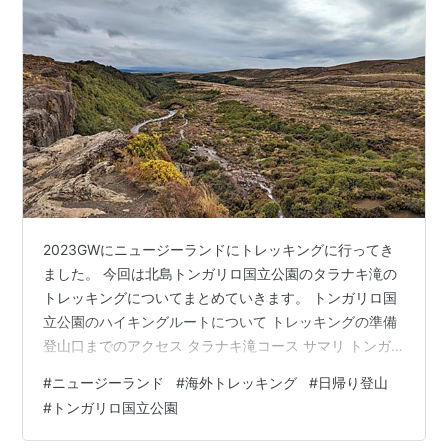
2023GWにニュージーランドにトレッキングに行ってき
ました。 今回は北島トンガリロ国立公園のタラナキ滝の
トレッキングについてまとめていきます。 トンガリロ国
立公園のハイキングルートについて トレッキングの準備
登山口までのアクセス タラナキ滝コース サマリ トンガ
リロ国立公園内の往復2~3時間程度で楽しめるトレッキ
#
ニュージーランド
#
海外トレッキング
#
日帰り登山
ングルート。 トンガリロ国立公園らしい広大な地形や、
#
トンガリロ国立公園
森林の中を歩いたり、ダイナミックなTaranaki Fallsも楽
しめるルート。 それほど起伏も激しくないので、軽装で