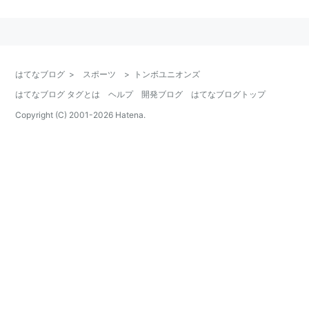
寄せるも、低迷。
翌1956年、再び「
高橋ユニオンズ
」に名称を戻した。
はてなブログ
>
スポーツ
>
トンボユニオンズ
はてなブログ タグとは
ヘルプ
開発ブログ
はてなブログトップ
Copyright (C) 2001-
2026
Hatena.