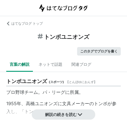
はてなブログ トップ
トンボユニオンズ
このタグでブログを書く
言葉の解説
ネットで話題
関連ブログ
トンボユニオンズ
(
スポーツ
)
【
とんぼゆにおんず
】
プロ野球チーム。パ・リーグに所属。
1955年、
高橋ユニオンズ
に文具メーカーのトンボが参
入し、「トンボユニオンズ」となる。
解説の続きを読む
浜崎真二
を監督に、
ヴィクトル・スタルヒン
などを呼び