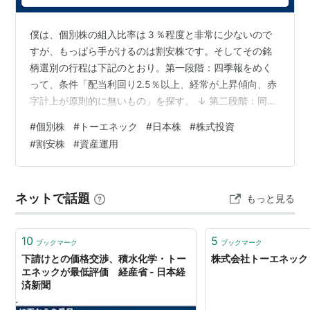
僕は、個別株の組入比率は３％程度と非常に少ないので
すが、もっぱら手がけるのは割安株です。そしてその銘
柄選別の行程は下記のとおり。第一段階：四季報をめく
って、条件「配当利回り2.5％以上、経常が上昇傾向、赤
字計上が原則的に無いもの」を探す。 ↓ 第二段階：同業
他社と比べる。条件「配当利回り2.5％以上で且つ、他社
#
個別株
#
トーエネック
#
日本株
#
株式投資
よりPER、PBRが安い」場合は、第三段階へ。 ↓ 第三段
#
割安株
#
資産運用
階：その企業のWEBサイト、証券会社の投資ツールを見
て情報収集。お眼鏡にかなう企業なら投資候補先リスト
へ。 ↓ 第四段階：マーケットスピード２に登録、テクニ
ネットで話題
もっと見る
カル的に投資妙味が出た段階で買い注文。 今回も前回に
引き続き第2段階を超え…
10
5
ブックマーク
ブックマーク
下請けとの価格交渉、積水化学・トー
株式会社トーエネック
エネックが最低評価 経産省 - 日本経
済新聞