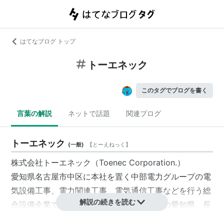
はてなブログ トップ
トーエネック
このタグでブログを書く
言葉の解説
ネットで話題
関連ブログ
トーエネック
(
一般
)
【
とーえねっく
】
株式会社トーエネック（Toenec Corporation.）
愛知県名古屋市中区に本社を置く中部電力グループの電
気設備工事、電力関連工事、電気通信工事などを行う総
解説の続きを読む
合設備企業である。業務は中部電力エリアの愛知県、長
野県、岐阜県、三重県、静岡県を中心に行っている。