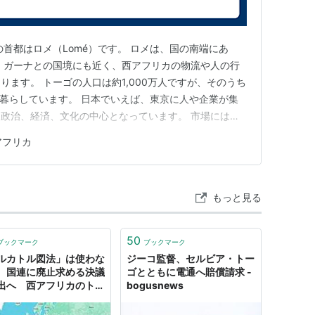
首都はロメ（Lomé）です。 ロメは、国の南端にあ
 ガーナとの国境にも近く、西アフリカの物流や人の行
ます。 トーゴの人口は約1,000万人ですが、そのうち
で暮らしています。 日本でいえば、東京に人や企業が集
政治、経済、文化の中心となっています。 市場には色
人々の活気を感じることができます。 また、海沿いの
アフリカ
ロメの魅力の一つです。 これからこのブログでは、ロ
々の暮らしについ…
もっと見る
50
ブックマーク
ブックマーク
ルカトル図法」は使わな
ジーコ監督、セルビア・トー
 国連に廃止求める決議
ゴとともに電通へ賠償請求 -
出へ 西アフリカのトー
bogusnews