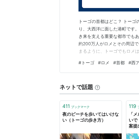
トーゴの首都はどこ？ トーゴの
り、大西洋に面した港町です。
き来を支える重要な都市でもあり
約200万人がロメとその周辺
まるように、トーゴでもロメは
とりどりの果物や野菜が並び、
#
トーゴ
#
ロメ
#
首都
#
西
街ならではの開放的な雰囲気も
メの街並みや市場、食べ物、人
ネットで話題
411
119
ブックマーク
夜のビーチを歩いてはいけな
「メ
い（トーゴの歩き方）
いで
案提
ゴ