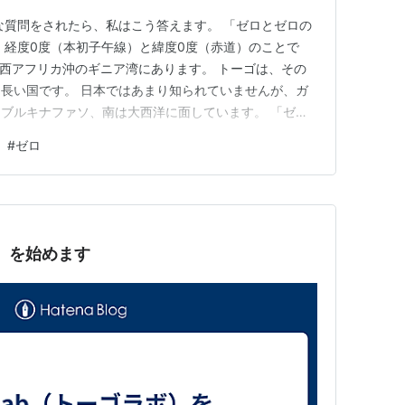
な質問をされたら、私はこう答えます。 「ゼロとゼロの
、経度0度（本初子午線）と緯度0度（赤道）のことで
、西アフリカ沖のギニア湾にあります。 トーゴは、その
長い国です。 日本ではあまり知られていませんが、ガ
ブルキナファソ、南は大西洋に面しています。 「ゼロ
くと、世界地図でトーゴを見つけやすくなるかもしれま
#
ゼロ
は、そんなトーゴの文化や食、農業、ビジネス、そして
紹介していきます。
ボ）を始めます