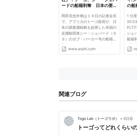
ードの船籍剥奪 日本の要請
の船
受け - 国際
岡田克也外相は１９日の記者会見
1 分度
で、アフリカのトーゴ政府が、日
20:03
本の調査捕鯨船を妨害した米国の
PLT
反捕鯨団体シー・シェパード（Ｓ
シェ
Ｓ）のボブ・バーカー号の船籍を
船籍
剥奪（はくだつ）したことを明ら
の記
www.asahi.com
n
かにした。船籍がなくても航行は
反捕
できるが、保護する国がなくな
によ
り、第三国の軍艦などから臨検を
害行
受けたり、入港などの際に影響...
体の
号」...
関連ブログ
•
Togo Lab（トーゴラボ）
6日前
トーゴってどれくらい