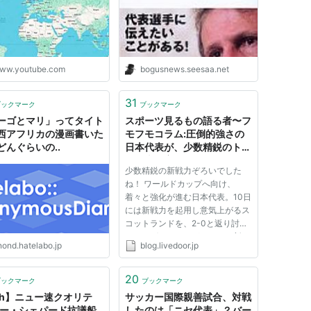
ww.youtube.com
bogusnews.seesaa.net
31
ブックマーク
ブックマーク
ーゴとマリ」ってタイト
スポーツ見るもの語る者〜フ
西アフリカの漫画書いた
モフモコラム:圧倒的強さの
どんぐらいの..
日本代表が、少数精鋭のトー
ゴ代表を完全粉砕した件。
少数精鋭の新戦力ぞろいでした
ね！ ワールドカップへ向け、
着々と強化が進む日本代表。10日
には新戦力を起用し意気上がるス
コットランドを、2-0と返り討ち
にしたばかりですが、またも新た
nond.hatelabo.jp
blog.livedoor.jp
な試練が。14日に日本代表の前に
立ちはだかったのはトーゴ。マン
チェスターCに所属するアデバヨ
20
ブックマーク
ブックマーク
ルなど、数々のワールドクラスの
ch】ニュー速クオリテ
サッカー国際親善試合、対戦
選手...
シー・シェパード抗議船
したのは「ニセ代表」？バー