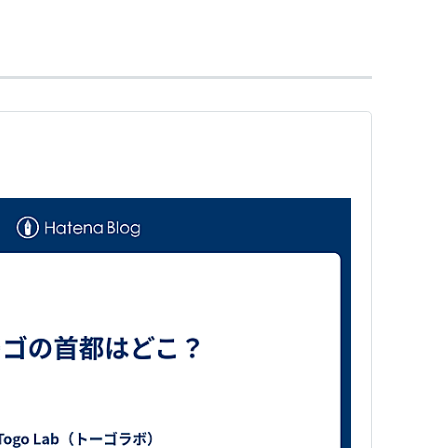
め約40の部族からなる
ェ語、カブレ語他
ため、アメリカor欧州（イタリア等）を経由し20時
2006（ドイツ大会）初出場