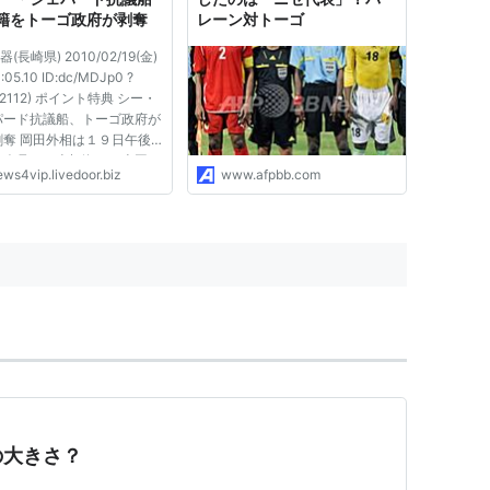
籍をトーゴ政府が剥奪
レーン対トーゴ
器(長崎県) 2010/02/19(金)
:05.10 ID:dc/MDJp0 ?
(12112) ポイント特典 シー・
パード抗議船、トーゴ政府が
剥奪 岡田外相は１９日午後
者会見で、南極海での米国の
ews4vip.livedoor.biz
www.afpbb.com
鯨団体「シー・シェパード」
る日本の調査捕鯨船団への妨
為を受け、トーゴ政府が同団
抗議船「ボブ・バーカー
の大きさ？