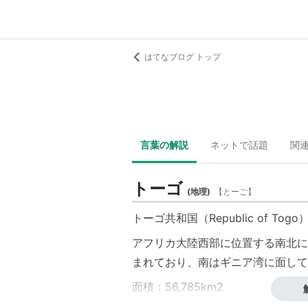
はてなブログ トップ
言葉の解説
ネットで話題
関
トーゴ
(
地理
)
【
とーご
】
トーゴ共和国
（Republic of Togo
アフリカ大陸
西部に位置する南北に
まれており、南は
ギニア湾
に面して
面積：56,785km2
人口：480万人（2002年推定）