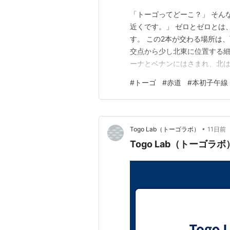
「トーゴってどーこ？」 そん
近くです。」 ゼロとゼロとは
す。 この2本が交わる場所は
交点から少し北東に位置する細
ーナとベナンにはさまれ、北は
とゼロの近く」 そう覚えてお
#
トーゴ
#
赤道
#
本初子午線
せん。 これからこのブログで
日本とのつながりを少しずつ
•
Togo Lab（トーゴラボ）
11日前
Togo Lab（トーゴラ