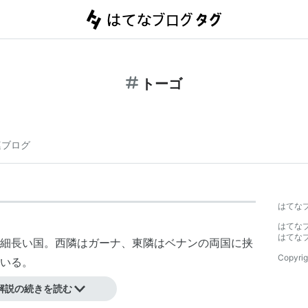
トーゴ
連ブログ
はてな
）
はてな
はてな
細長い国。西隣は
ガーナ
、東隣は
ベナン
の両国に挟
Copyrig
いる。
解説の続きを読む