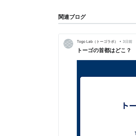
首都：
ロメ
（Lome）
民族：エヴェ族（約35％）をはじ
関連ブログ
言語：フランス語（公用語）、エヴ
通貨：CFAフラン
アクセス：日本からの直通便は無い
•
Togo Lab（トーゴラボ）
3日前
トーゴの首都はどこ？
間程度で到着。
サッカー：FIFAワールドカップ