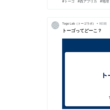
#
トーゴ
#
西アフリカ
#
地理
られます。 日本では「アフリ
国ごとに自然や文化は大きく異
•
Togo Lab（トーゴラボ）
9日前
トーゴってどーこ？