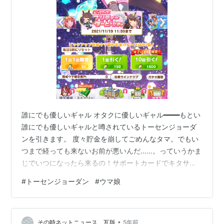
誰にでも優しいギャル オタクに優しいギャル━━━━もとい
誰にでも優しいギャルと噂されているトーセンジョーダ
ンを引きます。 度々貯金を崩してごめんなタマ。でもい
つまで経っても来ないお前が悪いんだ……。っていうかま
じでいつになったら来るの！サポートカードでキタサン
ブラックピックアップまで来ちゃったし！完全に年末集
#
トーセンジョーダン
#
ウマ娘
金の流れ来てるよこれ！ てことで回します！ 来い！オタ
クに優しいギャル来い！ うおおおおおおおおおおおおお
おお！！！！ 予想の斜め上です。 一応ギャルが来ました
•
が別のギャルです。 てことでゴールドシチーが来てくれ
その時ネットニュース 瓦版
5年前