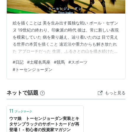
2011年アメリカジョッキークラブカップ（GII）
2010年アルゼンチン共和国杯（GII）
備考
：
絵を描くことは 美を生み出す孤独な戦い ポール・セザン
ヌ 19世紀の終わり、印象派の時代 彼は、常に新しい表現
を模索していた 病を乗り越え、辿り着いたのは 目で見え
る世界の本質を描くこと 遠近法や重力からも解き放たれ
トーセンジョーダン
の血統
た アプローチだった 生涯、ふるさとの山を描き続けた彼
は ついに唯一無二の美にたどり着く 諦めなければ、道は
#
日記
#
土曜名馬座
#
競馬
#
スポーツ
開かれる ようこそ、名馬たちの物語へ 風のロマンを伝え
#
トーセンジョーダン
たあの馬の名は… ＞続きを見る ■前回の土曜名馬座
doyoumeiba.hatenablog.com ランキング参加中その他
ジャングルポケット
トニービン
*
カンパラ
*
Tony Bin
Kampala
ネットで話題
もっと見る
Severn Bridge
11
ブックマーク
ウマ娘 トーセンジョーダン実装とキ
タサンブラックのサポートカードが再
ダンスチャーマー
Nureyev
登場！ - 初心者の投資家マガジン
*Dance Charmer