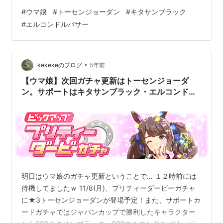
ック
#
ウマ娘
#
トーセンジョーダン
#
キタサンブラック
#
エルコンドルパサー
•
kekekeのブログ
5年前
【ウマ娘】次回ガチャ更新はトーセンジョーダ
ン。サポートはキタサンブラック・エルコンドル
パサー
明日はウマ娘のガチャ更新ということで… １２時前には
待機してましたｗ 11/8(月)、プリティーダービーガチャ
に★3トーセンジョーダンが登場予定！また、サポートカ
ードガチャではジャパンカップで勝利したキャラクター