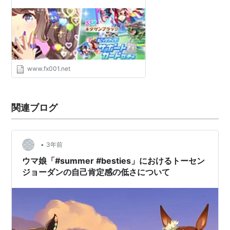
Skillful Joy
エヴリウィスパー
ノーザンテースト
Northern Dancer
www.fx001.net
*
Northern Taste
Lady Victoria
関連ブログ
クラフティワイフ
Crafty Prospector
•
3年前
*
Crafty Wife
ウマ娘「#summer #besties」におけるトーセン
ジョーダンの自己肯定感の低さについて
Wife Mistress
半弟に
トーセンホマレボシ
がいる。