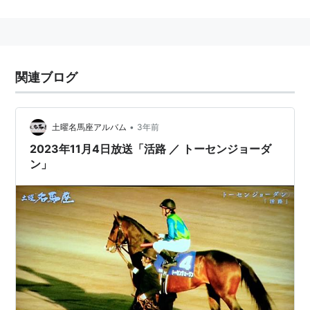
トーセンジョーダン
生年月日
：
2006年2月4日
性別
：
牡
関連ブログ
毛色
：
鹿毛
父
：
ジャングルポケット
•
土曜名馬座アルバム
3年前
母
：
エヴリウィスパー
2023年11月4日放送「活路 ／ トーセンジョーダ
ン」
母の父
：
ノーザンテースト
生産者
：
ノーザンファーム（安平町）
馬主
：
島川隆哉
管理調教師
：
池江泰寿（栗東）
競走成績
：
30戦9勝
主な勝ち鞍
：
2011年天皇賞（秋）（GI）
2011年札幌記念（GII）