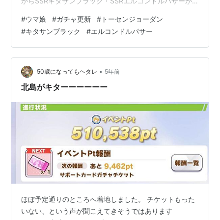
からSSRキタサンブラック・SSRエルコンドルパサーが
ピックアップされて登場します！
#
ウマ娘
#
ガチャ更新
#
トーセンジョーダン
https://t.co/2JHQp1HOLM#ウマ娘 #ゲームウマ娘
#
キタサンブラック
#
エルコンドルパサー
pic.twitter.com/AYl932hkLX — ウマ娘プロジェクト公式
アカウント (@uma_musu) 2021年11月7日 ガチャ更新 ・
トーセンジョーダン かわいいんだよなぁ・・・ （いつも
の語彙力消失） サポートカ…
•
50歳になってもヘタレ
5年前
北島がキターーーーーー
ほぼ予定通りのところへ着地しました。 チケットもった
いない、という声が聞こえてきそうではあります