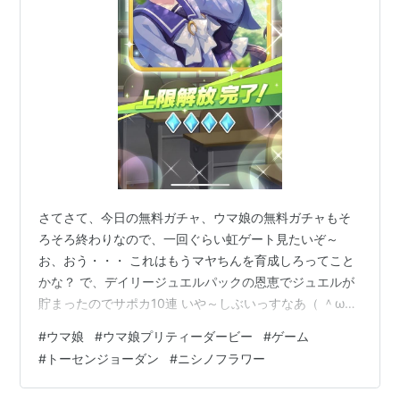
さてさて、今日の無料ガチャ、ウマ娘の無料ガチャもそ
ろそろ終わりなので、一回ぐらい虹ゲート見たいぞ～
お、おう・・・ これはもうマヤちんを育成しろってこと
かな？ で、デイリージュエルパックの恩恵でジュエルが
貯まったのでサポカ10連 いや～しぶいっすなあ（ ＾ω
＾）・・・ でも初ゲ2枚はうれしい。 今回追加されたジ
#
ウマ娘
#
ウマ娘プリティーダービー
#
ゲーム
ョーダンも引けました。 今週からサポカの無料ガチャが
#
トーセンジョーダン
#
ニシノフラワー
来るのでそこで出てくれたらいいなあ。 そして 金ニシノ
フラワーが完凸。 この娘はSSRでもSRでも愛嬌〇がある