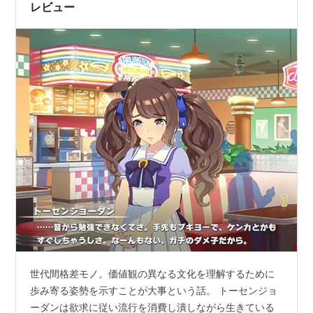
たんだよ～～～～」と大声で叫んで、トーセンジ…
レビュー
世代間格差モノ。価値観の異なる文化を理解するために
歩み寄る姿勢を示すことが大事という話。 トーセンジョ
ーダンは欲求に従い流行を消費し潰しながら生きている