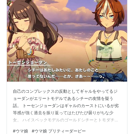
リスト::競走馬
自己のコンプレックスの反動としてギャルをやってるジ
ョーダンがエリートモデルであるシチーの友情を疑う
話。 トーセンジョーダンはギャルのカーストにいるが劣
等感が強く過去を振り返ってはたびたび曇りがちな少
女。 ハイスペックモデルのゴールドシチーとトモダチに
なるがスカしたところのあるシチーに熱量の差を感じて
#
ウマ娘
#
ウマ娘 プリティーダービー