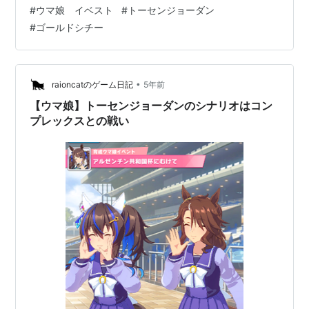
しまう。 ジョーダンは一生懸命旅行プランを考えたのに
#
ウマ娘 イベスト
#
トーセンジョーダン
シチーはどこにも出かけずホテルでのんびりしようとい
#
ゴールドシチー
い寝てしまう。 これまでにもシチーはシラケたところが
あったためジョーダンはシチーの友情を信じられなくな
ってしまうのだ。 一方シチーはこれまで打算とステータ
スでしか人間関係を築けなかったため、地を出せ…
•
raioncatのゲーム日記
5年前
【ウマ娘】トーセンジョーダンのシナリオはコン
プレックスとの戦い