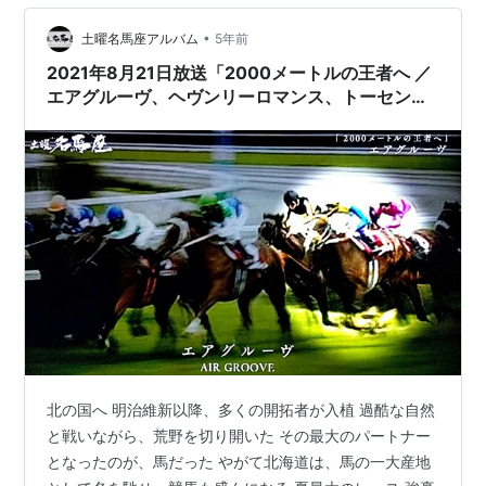
のね、良い娘や。 レースボーナスが大きいので積極的に
起用したいんだけど、SSRの方も普段かなり使ってるの
•
土曜名馬座アルバム
5年前
で、同時併用できないの…
2021年8月21日放送「2000メートルの王者へ ／
エアグルーヴ、ヘヴンリーロマンス、トーセンジ
ョーダン」
北の国へ 明治維新以降、多くの開拓者が入植 過酷な自然
と戦いながら、荒野を切り開いた その最大のパートナー
となったのが、馬だった やがて北海道は、馬の一大産地