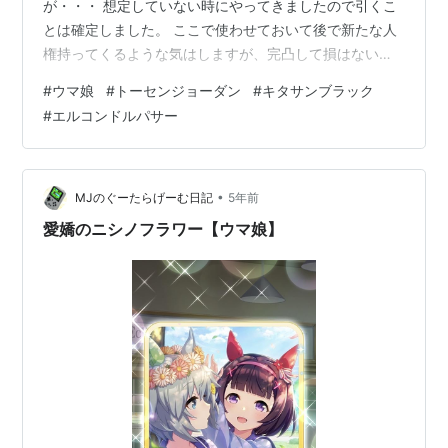
が・・・ 想定していない時にやってきましたので引くこ
とは確定しました。 ここで使わせておいて後で新たな人
権持ってくるような気はしますが、完凸して損はない代
物と思いますし、この時を待っていましたから。 1枚持っ
#
ウマ娘
#
トーセンジョーダン
#
キタサンブラック
てくれば素材覚醒+引き換えで終わります。 ちなみにエ
#
エルコンドルパサー
ルコンドルパサーも先行では基本外れないので外れでは
ないかと。 なんでも実装された理由が「ジャパンカップ
勝っているから」だそうですが、「ならウォッカ実装し
てくれよー」とか思ったのは自分だけ・・・か。 天井賞
•
MJのぐーたらげーむ日記
5年前
は終わってますが、天皇賞馬（2000mの…
愛嬌のニシノフラワー【ウマ娘】