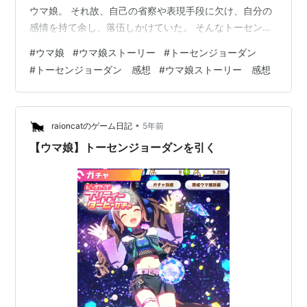
ウマ娘。 それ故、自己の省察や表現手段に欠け、自分の
感情を持て余し、落伍しかけていた。 そんなトーセンジ
ョーダンの感情を整理し勝ちたい気持ちを信じるのがト
#
ウマ娘
#
ウマ娘ストーリー
#
トーセンジョーダン
レーナー。 爪割れをケアし適切な訓練を組みレースでは
#
トーセンジョーダン 感想
#
ウマ娘ストーリー 感想
声援により奮い立たせる！ こうしてフラグが成立する
が、その後はお互いの文化的背景の差異に苦しみことに
なる。 だが理解できなくとも、お互いを理解しようと寄
り添うことが大事であると示された。 トーセンジョーダ
•
raioncatのゲーム日記
5年前
ンのキャラクター表現とフラグ生成過程 …
【ウマ娘】トーセンジョーダンを引く