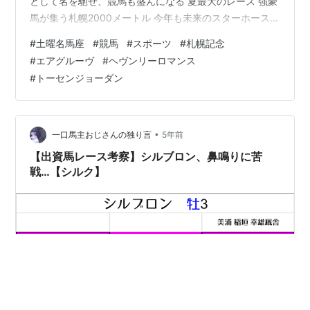
として名を馳せ、競馬も盛んになる 夏最大のレース 強豪
馬が集う札幌2000メートル 今年も未来のスターホース
が、この地を駆ける ＞続きを見る ■前回の土曜名馬座
#
土曜名馬座
#
競馬
#
スポーツ
#
札幌記念
doyoumeiba.hatenablog.com
#
エアグルーヴ
#
ヘヴンリーロマンス
#
トーセンジョーダン
•
一口馬主おじさんの独り言
5年前
【出資馬レース考察】シルブロン、鼻鳴りに苦
戦…【シルク】