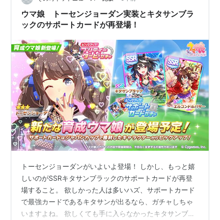
ました！！やったああああああああああああ！！！！こ
ウマ娘 トーセンジョーダン実装とキタサンブラ
れはこれでよーし！！ SSR…
ックのサポートカードが再登場！
トーセンジョーダンがいよいよ登場！ しかし、もっと嬉
しいのがSSRキタサンブラックのサポートカードが再登
場すること。 欲しかった人は多いハズ、サポートカード
で最強カードであるキタサンが出るなら、ガチャしちゃ
いますよね。 欲しくても手に入らなかったキタサンブラ