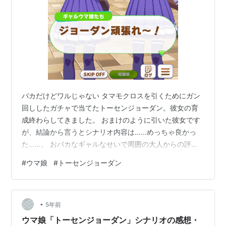
バカだけどワルじゃない タマモクロスを引くためにガン
回ししたガチャで当てたトーセンジョーダン。彼女の育
成終わらしてきました。 おまけのように引いた彼女です
が、結論から言うとシナリオ内容は……めっちゃ良かっ
た……。 おバカなギャルなせいで周囲の大人からの評判
は悪いものの、知識不足と地頭の悪さから言語化するの
#
ウマ娘
#
トーセンジョーダン
に難があるだけで、根っこの部分は悪くない努力家で
す。 試験前も勉強をしたものの「何が分からないのか分
からない」現象が発生して補修を受ける羽目になり、先
•
生からはデキの悪い子という評価を受けたものの、同室
5年前
のウイニングチケットが「トーセンジョーダンは頑張っ
ウマ娘「トーセンジョーダン」シナリオの感想・