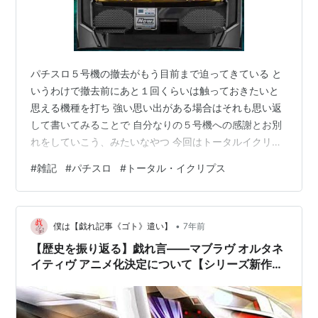
主題歌
オープニングテーマ「Go to the top」
作詞・歌：倖田來未 / 作曲・編曲：CLARABELL
パチスロ５号機の撤去がもう目前まで迫ってきている と
いうわけで撤去前にあと１回くらいは触っておきたいと
エンディングテーマ「signs 〜朔月一夜〜」
思える機種を打ち 強い思い出がある場合はそれも思い返
作詞・作曲：加藤祐介 / 編曲：長岡成貢 / 歌：栗林
して書いてみることで 自分なりの５号機への感謝とお別
みな実
れをしていこう、みたいなやつ 今回はトータルイクリプ
ス 打ち納め トータルイクリプスの思い出 最後に 打ち納
リスト::アニメ作品//タイトル/た行
|
リスト::アニメ作
#
雑記
#
パチスロ
#
トータル・イクリプス
め トータルイクリプス（以下ＴＥ）には実は相当思い入
品//2012年
れがあったりする というのも自分のパチスロ人生の中で
一撃枚数の最大を叩き出したのはこの機種である 打ち収
トータル・イクリプス
(
読書
)
【
とーたるいくりぷす
】
•
めって言うならここで一撃最大枚数を更新して良い思い
僕は【戯れ記事《ゴト》遣い】
7年前
→「
マブラヴ オルタネイティヴ トータル・イクリプ
出にしたいよなぁ！ なんて気持ちもないわけではない
【歴史を振り返る】戯れ言――マブラヴ オルタネ
が、それは恐らく不可能（理由は…
ス
」参照
イティヴ アニメ化決定について【シリーズ新作
も】