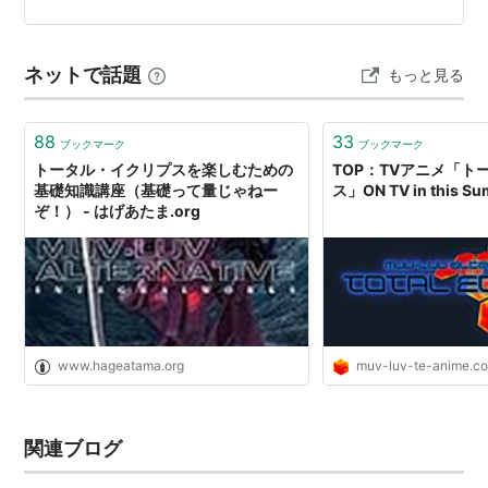
製作：オルタネイティヴ第一計画（avex
場する日本の首都（帝都）が『京都』で、第1話で京都
entertainment、ixtl、テレビ東京、AT-X、文化放
が、謎の地球外生命体（？）に焼…
送）
ネットで話題
もっと見る
キャスト
88
33
ブックマーク
ブックマーク
ユウヤ・ブリッジス
：小野大輔
トータル・イクリプスを楽しむための
TOP：TVアニメ「ト
基礎知識講座（基礎って量じゃねー
ス」ON TV in this S
篁唯依
：中原麻衣
ぞ！） - はげあたま.org
クリスカ・ビャーチェノワ
：生天目仁美
イーニァ・シェスチナ
：能登麻美子
タリサ・マナンダル
：野川さくら
ヴィンセント・ローウェル
：杉田智和
ヴァレリオ・ジアコーザ
：浜田賢二
www.hageatama.org
muv-luv-te-anime.c
ステラ・ブレーメル
：大原さやか
イブラヒム・ドーゥル
：小山力也
関連ブログ
フランク・ハイネマン
：津田英三