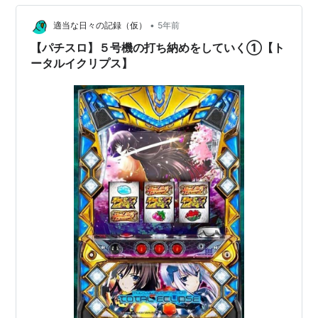
イェージー・サンダーク
：斧アツシ
フィカーツィア・ラトロワ
：本田貴子
•
適当な日々の記録（仮）
5年前
ツイ・イーフェイ
：石原夏織
【パチスロ】５号機の打ち納めをしていく①【ト
ータルイクリプス】
レオン・クゼ
：羽多野渉
シャロン・エイム
：田中理恵
リダ・カナレス
：ayami
ニイラム・ラワヌナンド
：日笠陽子
フェーベ・テオドラキス
：高森奈津美
煌武院悠陽
：吉住梢
甲斐志摩子
：高橋美佳子
石見安芸
：藤村歩
能登和泉
：金元寿子
山城上総
：植田佳奈
篁栴納
：進藤尚美
厳谷榮二
：菅原正志