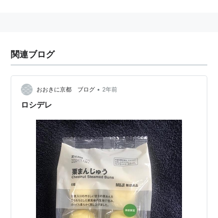
スタッフ
原作・製作総指揮：吉宗鋼紀（ixtl/age）
監督：稲垣隆行（1〜2話） 安藤正臣（3話〜）
関連ブログ
副監督：安藤正臣（1〜2話）
シリーズ構成：稲垣隆行
•
おおきに京都 ブログ
2年前
キャラクターデザイン：原由美子
ロシデレ
総作画監督：水上ろんど、篠原健二、内田孝（15
話〜）
メカニックデザイン：吉宗綱紀、Niθ、フヂロウ、柳
瀬敬之、星野秀輝（3話〜）
アニメーションキャラクターデザイン：原由美子
アニメーションメカニックデザイン ：川原智弘、大
河広行
プロップデザイン：森岡賢一
BETA/エフェクト監督：和田大