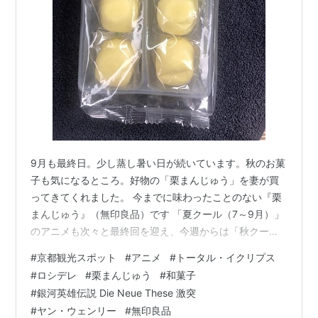
美術設定：松本浩樹
美術監督：市倉敬
色彩設計：篠原愛子
CGIディレクター：森野浩典
CGプロデューサー：橋本トミサブロウ
撮影監督：江間常高
編集：定松剛
音響監督：明田川仁
9月も最終日。少し蒸し暑い日が続いています。秋のお菓
子も気になるところ。好物の「栗まんじゅう」を妻が買
音響効果：小山恭正
ってきてくれました。 今までに味わったことのない『栗
音響制作：マジックカプセル
まんじゅう』（無印良品）です 「夏クール（7～9月）」
音楽：長岡成貢
のアニメも次々と最終回を迎え、今週からは「秋クール
音楽プロデューサー：池畑伸人
（10～12月）」のアニメが始まる。また、忙しい日々が
#
京都観光スポット
#
アニメ
#
トータル・イクリプス
音楽制作：avex entertainment
始まることに（笑）。 少し昔のアニメ作品を見た。TVア
#
ロシデレ
#
栗まんじゅう
#
和菓子
ニメ『トータル・イクリプス（2012）』*1という作品
音響監督：明田川仁
#
銀河英雄伝説 Die Neue These 激突
（主題歌は京都出身の『倖田來未』さんが担当）で、簡
アニメーション制作：ixtl×サテライト
#
ヤン・ウェンリー
#
無印良品
単に言うと「ロボット戦闘モノ」のストーリーだが、登