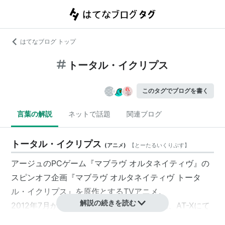
はてなブログ トップ
トータル・イクリプス
このタグでブログを書く
言葉の解説
ネットで話題
関連ブログ
トータル・イクリプス
(
アニメ
)
【
とーたるいくりぷす
】
アージュのPCゲーム『マブラヴ オルタネイティヴ』の
スピンオフ企画『
マブラヴ オルタネイティヴ トータ
ル・イクリプス
』を原作とするTVアニメ。
解説の続きを読む
2012年7月から12月まで、テレビ東京系6局、AT-Xにて
放送された。全24話。