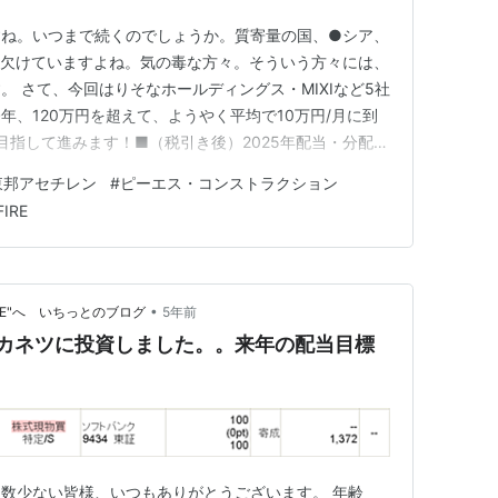
すね。いつまで続くのでしょうか。質寄量の国、●シア、
に欠けていますよね。気の毒な方々。そういう方々には、
 さて、今回はりそなホールディングス・MIXIなど5社
年、120万円を超えて、ようやく平均で10万円/月に到
目指して進みます！■（税引き後）2025年配当・分配金
達率≒106%（目標：120万円) そして、一部資産の状況で
東邦アセチレン
#
ピーエス・コンストラクション
ース）この2社で保有している資産の含み益は2,500万円台
FIRE
•
RE"へ いちっとのブログ
5年前
ヨーカネツに投資しました。。来年の配当目標
数少ない皆様、いつもありがとうございます。 年齢