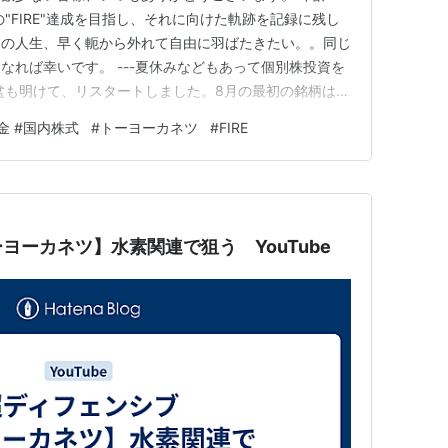
"FIRE"達成を目指し、それに向けた軌跡を記録に残し
りの人生、早く軛から外れて自由に羽ばたきたい。。同じ
なれば幸いです。 ---夏休みなどもあって個別株投資を
盆も明けて、リスタートしました。8月の最初の銘柄は
8/20(金)終値時点で、16,500円の含み損、配当利回
金 #国内株式
#
トーヨーカネツ
#
FIRE
末のみなので、来年の目標に向けた投資ということになりま
の…
ヨーカネツ】水素関連で狙う YouTube