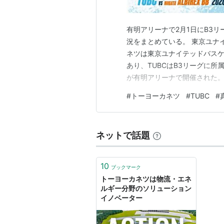
有明アリーナで2月1日にB3
況をまとめている。 東京ユナ
ネツは東京ユナイテッドバスケ
あり、TUBCはB3リーグに所
が有明アリーナで開催された。
シャルパートナー契約更新なら
#
トーヨーカネツ
#
TUBC
#
されていた冠試合にペアで招待
由席）を取り、妻と観戦してき
ネットで話題
10
ブックマーク
トーヨーカネツは物流・エネ
ルギー分野のソリューション
イノベーター