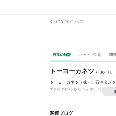
はてなブログ トップ
言葉の解説
ネットで話題
関
トーヨーカネツ
(
一般
)
【
とー
トーヨーカネツ（株）。石油タンク
界2位の規模を持つ企業。東証一部上
関連ブログ