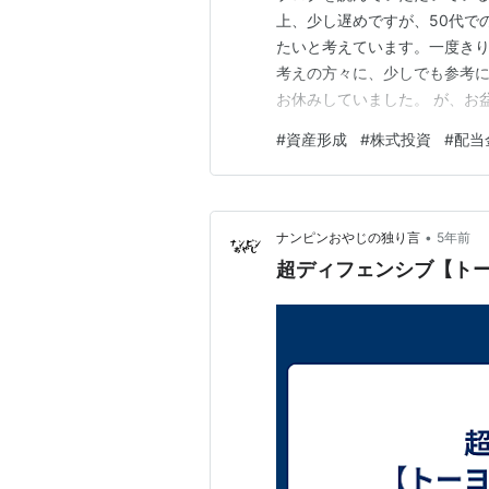
上、少し遅めですが、50代での
たいと考えています。一度き
考えの方々に、少しでも参考に
お休みしていました。 が、お
「トーヨーカネツ」にしました。 
#
資産形成
#
株式投資
#
配当
りは4.43%です。配当は期
す。 今回の投資の結果、今年
•
ナンピンおやじの独り言
5年前
超ディフェンシブ【トー