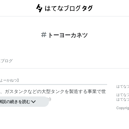
トーヨーカネツ
連ブログ
よーかねつ
】
はてな
、ガスタンクなどの大型タンクを製造する事業で世
はてな
場。証券コード：6369
はてな
解説の続きを読む
Copyrig