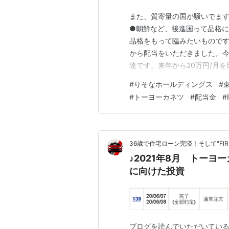
また、質寄量の国が騒いでま
●朝鮮など、後進国って品格
品格をもって臨みたいものです。
から配当をいただきました。今
達です。来年から20万円/月を
合計：1,271,234円 目標到
#
りそなホールディングス
#
す。（12/12米国市場終値ベ
#
トーヨーカネツ
#
配当金
#
後半です(^…
36歳で住宅ローン完済！そして"FI
♪2021年8月 トー
に向けた投資
ブログを読んでいただいている