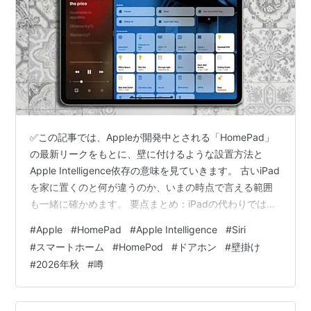
✅この記事では、Appleが開発中とされる「HomePad」
の最新リークをもとに、壁に付けるような設置方法と
Apple Intelligence依存の意味を見ていきます。 古いiPad
を家に置くのと何が違うのか、いまの時点で言える範囲
も一緒に確かめます。 要点まとめ：iPadの代わりではな
く“家の定位置”を作りにきた 何が分かったのか：試作機
#
Apple
#
HomePad
#
Apple Intelligence
#
Siri
の輪郭はかなり具体的です iPadではだめなのか：専用機
#
スマートホーム
#
HomePod
#
ドアホン
#
壁掛け
にする意味は“すぐ触れること”にあります 壁に付く仕組
#
2026年秋
#
噂
みは便利そうですが、まだ条件がかなり多いです 注目し
たいポイント：HomePadの本体ではなくApple
Intelligenceの出来で決まりそ…