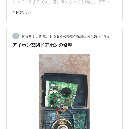
なっているようです。急に寒くなっても頭はまだアウト
ドアに向いていてインドア趣味への切り替えができてい
#
ドアホン
ません。特にトピックスはないのですが、日記も兼ねて
いるので記しておきます。 10/13 TV付ドアホンの設置最
近物騒だから玄関のチャイムを画像で訪問者が確認でき
•
るドアホンに交換して欲しいと、義母が新聞の広告を手
おもちゃ、家電、もろもろの修理の足跡と備忘録
1年前
にやってきて依頼されました。無線式で配線工事が不要
アイホン玄関ドアホンの修理
だから素人でも設置できるらしい（しか…