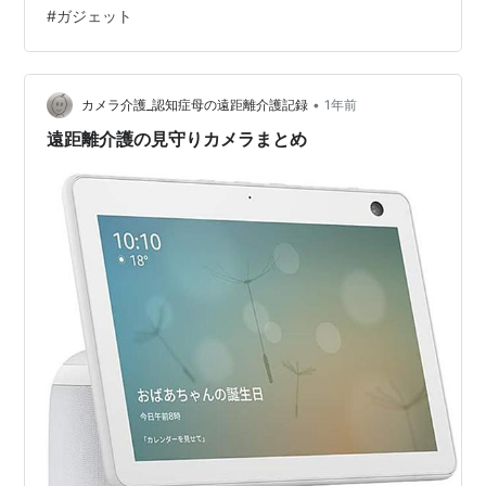
#
ガジェット
た。"Nest Doorbell(Wired 2nd Gen)"は日本で発売され
ていないので米国Amazonから輸入し…
•
カメラ介護_認知症母の遠距離介護記録
1年前
遠距離介護の見守りカメラまとめ