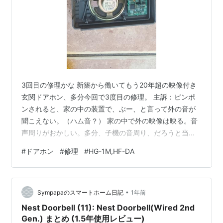
3回目の修理かな 新築から働いてもう20年超の映像付き
玄関ドアホン、多分今回で3度目の修理。 主訴：ピンポ
ンされると、家の中の装置で、ぶー、と言って外の音が
聞こえない。（ハム音？） 家の中で外の映像は映る。音
声周りがおかしい。多分、子機の音周り、だろうと当た
りをつけて取り外し。 アイホン 親機：HG-1M（もちろん
#
ドアホン
#
修理
#
HG-1M,HF-DA
生産中止品） 子機：HF-DA（もちろん生産中止品） 子機
の取り外しと分解 子機の取り外しは、正面中央下部、に
切り欠きがあって、子機底面の引っ掛けを前方手前に引
•
くと、隠しパネルが外れます。そこにネジが一本で止ま
Sympapaのスマートホーム日記
1年前
っているだけです。 子機の分解は、裏上部に一箇所ネジ
Nest Doorbell (11): Nest Doorbell(Wired 2nd
止めのみ。開けてメイン…
Gen.) まとめ (1.5年使用レビュー)