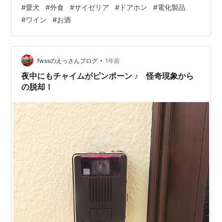
「そら君」なにしてるの❓（笑） 今夜はサイゼリア
#
愛犬
#
外食
#
サイゼリア
#
ドアホン
#
電化製品
へ・・・😊生ビール🍺美味しいね サラダおつまみ チーズ
#
ワイン
#
お酒
フォカッチャ美味しくて２枚食べてしまったよ👏赤ワイ
ンもね100円なんだもの・・・（笑）🍷🍷２杯 飲んじゃ
ったよ 私若鶏のディアボラ風主人ミックスグリル 珈琲が
美味しかったのだ（笑） 「そら君」暑くないのかな
•
fwssのえっさんブログ
1年前
❓（笑） あら！また 何…
夜中にもチャイムがピンポーン ♪ 怪奇現象から
の脱却！