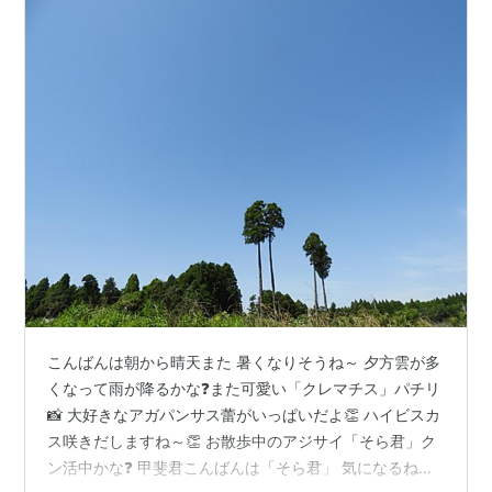
こんばんは朝から晴天また 暑くなりそうね～ 夕方雲が多
くなって雨が降るかな❓また可愛い「クレマチス」パチリ
📸 大好きなアガパンサス蕾がいっぱいだよ👏 ハイビスカ
ス咲きだしますね～👏 お散歩中のアジサイ「そら君」ク
ン活中かな❓ 甲斐君こんばんは「そら君」 気になるね～