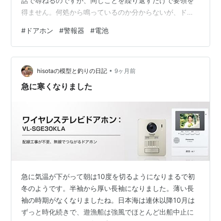
話で尋ねるのですが、同じことを繰り返すだけで要領を
得ません。何処から鳴っているのか分からないが、ドア
ホンの辺りから、時折「電池切れです」という声が出て
#
ドアホン
#
警報器
#
電池
いるそうです。 自宅マンションだとガス警報器でそんな
メッセージが出るのかもしれないのですが、自宅だとち
ょっとガスの置いてある場所から離れているので、それ
•
はないだろうと判断しました。 ドアホンでそんなメッセ
hisotaの模型と釣りの日記
9ヶ月前
ージが出るのだろうか、と試しにChatGPTで調べてみる
急に寒くなりました
と、ドアホンの子機でそんなメッセージが…
急に気温が下がって朝は10度を切るようになりまるで初
冬のようです。半袖から厚い長袖になりました。薄い長
袖の時期がなくなりましたね。日本海は連休以降10月は
ずっと時化続きで、遊漁船は強風でほとんど出船中止に