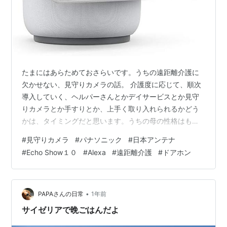
たまにはあらためておさらいです。うちの遠距離介護に
欠かせない、見守りカメラの話。 介護度に応じて、順次
導入していく、ヘルパーさんとかデイサービスとか見守
りカメラとか手すりとか、上手く取り入れられるかどう
かは、タイミングだと思います。うちの母の性格はもと
もとキッツい人ですので「カメラ！？なんですか、そん
#
見守りカメラ
#
パナソニック
#
日本アンテナ
なもの、ムキーーーッ💢💢💢」となるはずでしたが、幸
#
Echo Show１０
#
Alexa
#
遠距離介護
#
ドアホン
いにもタイミングバッチりだったおかげでスマート導入
できました。 comtents ◎見守りネットワークの構築
◎Echo Show１０のデメリット ◎Echo Show１０のメリ
ット ◎パナ見守りカメラのデメリット ◎パナ見守りカメ
•
PAPAさんの日常
1年前
ラのメリット ◎…
サイゼリアで晩ごはんだよ