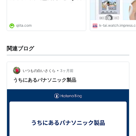
qiita.com
k-tai.watch.impress.c
関連ブログ
•
いつもの白いさくら
3ヶ月前
うちにあるパナソニック製品