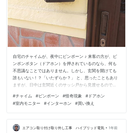
自宅のチャイムが、夜中にピンポーン ♪ 来客の方が、ピ
ンポンボタン（ドアホン）を押されているのなら、何も
不思議なことではありません。しかし、玄関を開けても
誰もいない！？「いたずらか？」 と、思ったこともあり
ますが、日中は玄関近くのサッシ戸から見渡せるので、
確認すると人はいないことが判ります。 これが、夜中に
#
チャイム
#
ピンポーン
#
怪奇現象
#
ドアホン
も鳴るので、ビックリしたり、気持ち悪かったりです。
#
室内モニター
#
インターホン
#
買い換え
何回も鳴ると「貧乏～（ビンボ～♪）」と聞こえてきま
す。朝でも夜中でも、貧乏～（ビンボ～♪）には違いない
のですが‥。 問題は、来客なのか、そうでないのかが、
判らないことです。 我が家は、亡き父が建てたもので、
•
エアコン取り付け取り外し工事 ハイブリッド電気
1年前