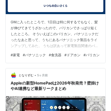
GWに入ったところで、1日目は特に何するでもなく、髪
が伸びてきてうざかったので、バリカンでさっぱり短く
したところ。 そういえばこのバリカン、パナソニックだ
ったなあと思って、うちにあるパナソニック製品をライ
ンアップしてみた。 うちは訳あって家電製品関連のパナ
ソニック不買いを続けているわけだが、どうしてもパナ
#
家電
#
パナソニック
#
食洗器
#
ドアホン
#
バリカン
ソニック製品を選ばなければならなかったものがある。
一つ目は、ビルトイン食洗器。 食洗器は、日本の大手メ
ーカーで発売しているのはパナソニックと三菱電機、あ
•
とはリンナイが有名なところで、その他は1～2機種を出
となりずむ
5ヶ月前
しているその他のメーカーがあるぐらいだ。 しかもビル
Appleの新型HomePadは2026年秋発売？壁掛け
トインとなると、もうパナソニック1強…
やAI連携など最新リークまとめ