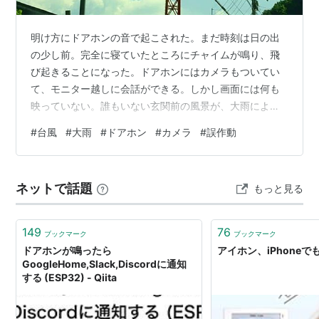
明け方にドアホンの音で起こされた。まだ時刻は日の出
の少し前。完全に寝ていたところにチャイムが鳴り、飛
び起きることになった。ドアホンにはカメラもついてい
て、モニター越しに会話ができる。しかし画面には何も
映っていない。誰もいない玄関前の風景が、大雨による
飛沫と共に表示されているだけ。 念のために玄関を開け
#
台風
#
大雨
#
ドアホン
#
カメラ
#
誤作動
るも、もちろん誰もいない。昨夜から始まった台風によ
って、とんでもない量の雨が降り続いていて、玄関ドア
から外に出るだけで身体が濡れてしまった。 事故物件の
ネットで話題
もっと見る
日本史 (祥伝社新書) 作者:大塚ひかり 祥伝社 Amazon 今
日の午前中は、そのドアホンの誤作動が何度もあった。
午後になって晴れてからも、不具…
149
76
ブックマーク
ブックマーク
ドアホンが鳴ったら
アイホン、iPhone
GoogleHome,Slack,Discordに通知
する (ESP32) - Qiita