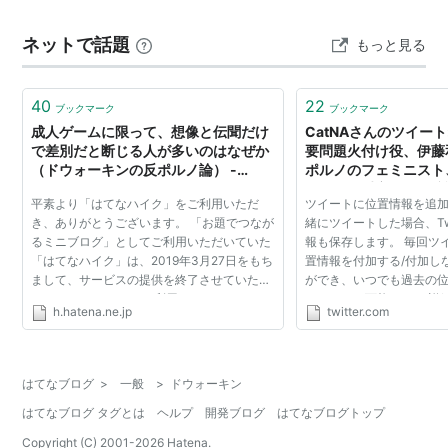
ネットで話題
もっと見る
40
22
ブックマーク
ブックマーク
成人ゲームに限って、想像と伝聞だけ
CatNAさんのツイート
で差別だと断じる人が多いのはなぜか
要問題火付け役、伊藤
（ドウォーキンの反ポルノ論） -
ポルノのフェミニスト
seijigakuto - はてなハイク
三枚目：慰安婦像を擁
平素より「はてなハイク」をご利用いただ
ツイートに位置情報を追加
小山エミ 四枚目：フ
き、ありがとうございます。 「お題でつなが
緒にツイートした場合、Twi
��
るミニブログ」としてご利用いただいていた
報も保存します。 毎回ツ
「はてなハイク」は、2019年3月27日をもち
置情報を付加する/付加し
まして、サービスの提供を終了させていただ
ができ、いつでも過去の
きました。 これまでご利用いただきましたユ
することも可能です。 詳
h.hatena.ne.jp
twitter.com
ーザーの皆さまに深く感謝いたします。 誠に
ありがとうござい...
はてなブログ
>
一般
>
ドウォーキン
はてなブログ タグとは
ヘルプ
開発ブログ
はてなブログトップ
Copyright (C) 2001-
2026
Hatena.