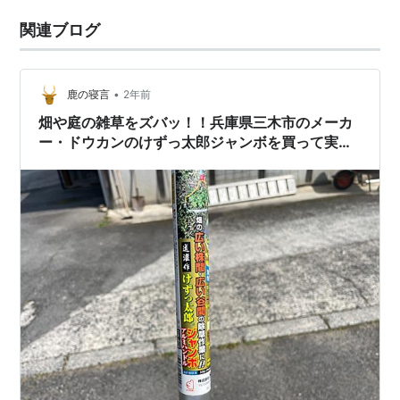
関連ブログ
•
鹿の寝言
2年前
畑や庭の雑草をズバッ！！兵庫県三木市のメーカ
ー・ドウカンのけずっ太郎ジャンボを買って実際
に使ってみた！！草削りとして超優秀です！