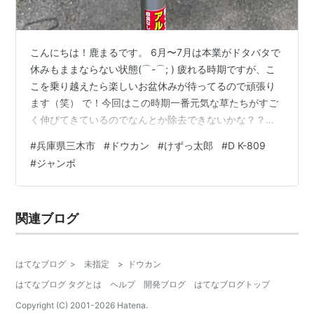
こんにちは！鹿まるです。 6月〜7月は本業がドタバタで
休みもままならない状態(⌒-⌒; ) 疲れる時期ですが、こ
こを乗り越えたら楽しいお盆休みが待ってるので頑張り
ます（笑） で！今回はこの時期一番元気な草たちがすご
く伸びてきているのでなんとか除去できないかな？？と
思って新しい道具を手に入れたので紹介したいと思いま
#
兵庫県三木市
#
ドウカン
#
けずっ太郎
#
D K-809
す！ では！いってみましょう！！ ■商品はけずったろう
#
ジャンボ
ジャンボ！！ 商品名：けずっ太郎ジャンボ アルミハンド
ル メーカー：ドウカン 型番：D K-809 ・名前がわかりや
すいですよね（笑）○○太郎って商品名を集めた企画を
関連ブログ
昔タモリ倶楽部でやってたくらいにたくさんあるみたい
です(^ ^) …
はてなブログ
>
未指定
>
ドウカン
はてなブログ タグとは
ヘルプ
開発ブログ
はてなブログトップ
Copyright (C) 2001-
2026
Hatena.