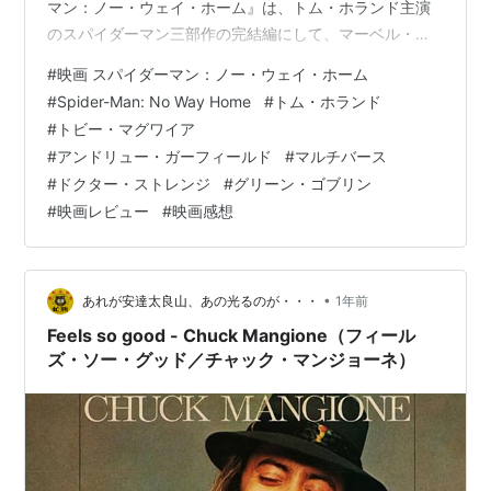
マン：ノー・ウェイ・ホーム』は、トム・ホランド主演
のスパイダーマン三部作の完結編にして、マーベル・シ
ネマティック・ユニバース（MCU）の中でも歴史的な作
#
映画 スパイダーマン：ノー・ウェイ・ホーム
品となりました。前作『ファー・フロム・ホーム』のラ
#
Spider-Man: No Way Home
#
トム・ホランド
ストで、ミステリオによって正体が世界中に晒され、殺
#
トビー・マグワイア
人犯の濡れ衣を着せられたピーター・パーカー（トム・
#
アンドリュー・ガーフィールド
#
マルチバース
ホランド）の人生は一変します。彼は、事態を収束させ
#
ドクター・ストレンジ
#
グリーン・ゴブリン
るため、アベンジャーズの元仲間であるドクター・スト
#
映画レビュー
#
映画感想
レンジ（ベネディクト・カンバーバッチ）に、…
•
あれが安達太良山、あの光るのが・・・
1年前
Feels so good - Chuck Mangione（フィール
ズ・ソー・グッド／チャック・マンジョーネ）