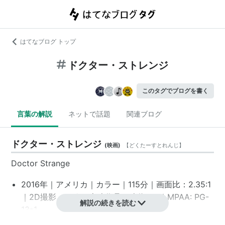
はてなブログ トップ
ドクター・ストレンジ
このタグでブログを書く
言葉の解説
ネットで話題
関連ブログ
ドクター・ストレンジ
(
映画
)
【
どくたーすとれんじ
】
Doctor Strange
2016年｜アメリカ｜カラー｜115分｜画面比：2.35:1
｜2D撮影、2D/3D上映作品｜映倫：G｜MPAA: PG-
解説の続きを読む
13
*1