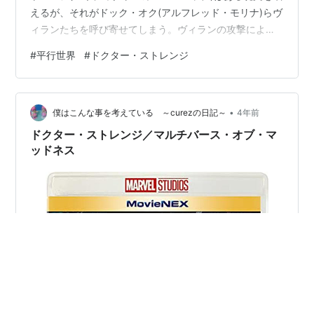
えるが、それがドック・オク(アルフレッド・モリナ)らヴ
ィランたちを呼び寄せてしまう。ヴィランの攻撃によっ
て、ピーターのみならず恋人のMJ(ゼンデイヤ)らピータ
#
平行世界
#
ドクター・ストレンジ
ーの大切な人たちにも危険が及ぶ」シネマトゥデイ パラ
レルワードの考え方を使って、過去のピーター役が勢ぞ
ろい！ 上手く辻褄を合わせています。 感心しました
•
(笑)。 それでは・・・。 2021年 アメリカ 日本語吹替あ
僕はこんな事を考えている ～curezの日記～
4年前
り
ドクター・ストレンジ／マルチバース・オブ・マ
ッドネス