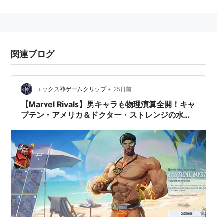
スタッフ
監督：
スコット・デリクソン
製作：
ケヴィン・ファイギ
関連ブログ
製作総指揮：
ヴィクトリア・アロンソ
、
スティーヴ
ン・ブルサード
、
ルイス・デスポジト
、
アラン・フ
ァイン
、
スタン・リー
、
チャールズ・ニューワース
•
エックス神ゲームクリップ
25日前
脚本：
スコット・デリクソン
＆
C・ロバート・カーギ
【Marvel Rivals】男キャラも物理演算全開！キャ
ル
プテン・アメリカ＆ドクター・ストレンジの水着
原案：
ジョン・スペイツ
、
スコット・デリクソン
＆
がヤバい
C・ロバート・カーギル
-原作：
スティーヴン・ディ
ッコ
撮影：
ベン・デイヴィス
編集：
サブリナ・プリスコ
、
ワイアット・スミス
音楽：
マイケル・ジアッキーノ
キャスト