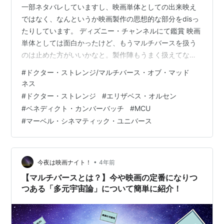
一部ネタバレしていますし、映画単体としての出来映え
ではなく、なんというか映画製作の思想的な部分をdisっ
たりしています。 ディズニー・チャンネルにて鑑賞 映画
単体としては面白かったけど、もうマルチバースを扱う
のは止めた方がいいかなと。製作陣もうまく扱えてない
よね。マルチバースの世界は元々存在するのか、何かの
#
ドクター・ストレンジ/マルチバース・オブ・マッド
基本があってそこから分裂なのか、どこまでが共通項
ネス
で、どこからが分岐点なのか、先ずはこういう所から整
#
ドクター・ストレンジ
#
エリザベス・オルセン
理して、設定をかなり煮詰めていかないとあかんのんと
#
ベネディクト・カンバーバッチ
#
MCU
ちゃうかな。特にMCU世界で他の映画も絡んでいるのな
#
マーベル・シネマティック・ユニバース
ら尚更。 もしやりたいのなら、今のレベルではどっかの
おっさんの妄想レベルなので、科学的根拠っ…
•
今夜は映画ナイト！
4年前
【マルチバースとは？】今や映画の定番になりつ
つある「多元宇宙論」について簡単に紹介！