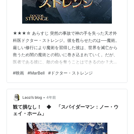
★★★☆ あらすじ 突然の事故で神の手を失った天才外
科医ドクター・ストレンジ。彼を甦らせたのは──魔術。
厳しい修行により魔術を習得した彼は、世界を滅亡から
救うため闇の魔術との戦いに巻き込まれていく。だが、
医者である彼に、敵の命を奪うことはできるのか？大い
なる葛藤を抱えたまま、いまドクター・ストレンジの本
#
映画
#
MarBell
#
ドクター・ストレンジ
当の戦いが始まる！ベネディクト・カンバーバッチ主
演、『アベンジャーズ』のマーベル・スタジオが贈る、
時間と空間の概念を超えたアクション超大作！ ドクタ
•
ー・ストレンジ (吹替版) ベネディクト カンバーバッチ
Laozi’s blog
4年前
Amazon 作品情報 監督：スコット・デリクソン 出演者：
観て損なし！ ◆ 「スパイダーマン：ノー・ウ
ベネディクト・カンバーバッチ／…
ェイ・ホーム」