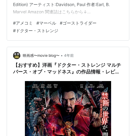
Edition) アーティスト:Davidson, Paul 作者:Earl, B.
Marvel Amazon 関連誌はこちらから↓
lagia.hatenablog.com 【あらすじ】 あるファミレスで友
#
アメコミ
#
マーベル
#
ゴーストライダー
人たちと談笑していたクシャラの元を“至高の魔術師”ドク
#
ドクター・ストレンジ
ターストレンジと初代ゴーストライダーことジョニー・
ブレイズが訪ねてきた。 ジョニーは地獄の王『キング・
オブ・ヘル』となってい…
•
映画感〜movie blog〜
4年前
【おすすめ】洋画『ドクター・ストレンジ マルチ
バース・オブ・マッドネス』の作品情報・レビュ
ー・無料視聴【ネタバレ無し】