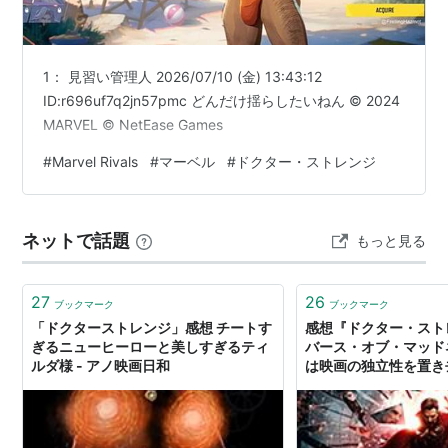
ベネディクト・カンバーバッチ
キウェテル・イジョフォー
1： 見習い管理人 2026/07/10 (金) 13:43:12
レイチェル・マクアダムス
ID:r696uf7q2jn57pmc どんだけ揺らしたいねん © 2024
ベネディクト・ウォン
MARVEL © NetEase Games
ベンジャミン・ブラット
#
Marvel Rivals
#
マーベル
#
ドクター・ストレンジ
スコット・アドキンス
マッツ・ミケルセン
ティルダ・スウィントン
ネットで話題
もっと見る
マイケル・スタールバーグ
27
26
概要
ブックマーク
ブックマーク
「ドクターストレンジ」感想 チートす
感想『ドクター・ストレ
ぎるニューヒーローと美しすぎるティ
バース・オブ・マッド
上から目線の天才外科医ドクター・ストレンジ。
ルダ様 - アノ映画日和
は映画の独立性を置き
について - ジゴワッ
突然の交通事故により、神の手を失った彼を甦ら
せたのは─魔術。指導者エンシェント・ワンのも