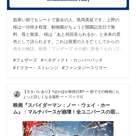
肌寒い雨でもシートで宴会の人、島岡美延です。上野の
桜は一分咲き程度、動物園がちょうど開園記念日で無
料、母と散策。 桜は「あと何回見られるか」と未来の景
色として語られます。これは最愛の人を亡くしてからの
再生の物語。映画『フェザーズ その家に巣食うもの（27
日公開）』をご紹介します。英国の作家、マックス・ポ
#
フェザーズ
#
ベネディクト・カンバーバッチ
ーターの小説の映画化を熱望したディラン・サザーン監
#
ドクター・ストレンジ
#
ファンタジースリラー
督と意気投合したベネディクト・カンバーバッチが主
演、プロデュース。 突然、妻に先立たれたコミック・ア
ーティストの父。幼い二人の息子を抱え、慣れない家事
【ネタバレあり】*ぽかぽか映画日和* ー 秒でその映画にち
で混乱。ある日、謎の電話がかかってくる。「彼女は逝
•
ょっと詳しくなる場所 ー
10ヶ月前
ったが、私はいる」――、正体不明の男は、その日…
映画『スパイダーマン：ノー・ウェイ・ホー
ム』：マルチバースが崩壊！全ユニバースの宿敵
が集結する史上最大のクロスオーバー！