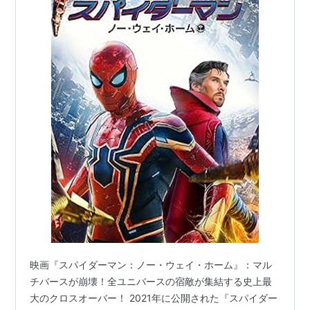
アカデミー賞
候補：視覚効果賞
*1
:
Rated PG-13 for sci-fi violence and action
throughout, and an intense crash sequence.
映画『スパイダーマン：ノー・ウェイ・ホーム』：マル
チバースが崩壊！全ユニバースの宿敵が集結する史上最
大のクロスオーバー！ 2021年に公開された『スパイダー