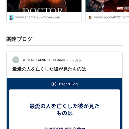
と、過酷な修行をかさね人智を超えた力を手にし
たストレンジだったが、世界を破滅へと導く闇の
魔術の存在を知ったとき、彼は壮絶な魔術の戦い
www.anomaly3-movie.com
www.jigowatt121.co
に巻きこまれてゆく。しかし、“人を決して傷つけ
ない”医者としての信念が、敵であってもその命を
関連ブログ
奪うことをためらわせる。彼は、いかにして闇の
魔術に立ち向かい、人々の命を救うのか？ドクタ
ー・ストレンジにしかできない、常識も次元も超
•
SHIMAOKAMINOBU’s diary
5ヶ月前
えた戦いが始まる。
最愛の人を亡くした彼が見たものは
（公式サイトより）
予告編