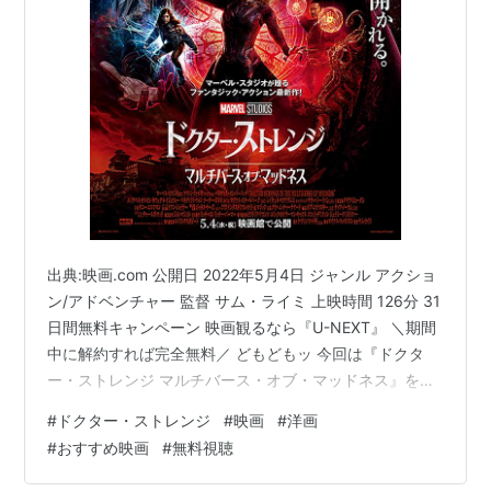
出典:映画.com 公開日 2022年5月4日 ジャンル アクショ
ン/アドベンチャー 監督 サム・ライミ 上映時間 126分 31
日間無料キャンペーン 映画観るなら『U-NEXT』 ＼期間
中に解約すれば完全無料／ どもどもッ 今回は『ドクタ
ー・ストレンジ マルチバース・オブ・マッドネス』を紹
介するぜ!! ネタバレは無いから安心してね♪ 【 基 本 情 報
#
ドクター・ストレンジ
#
映画
#
洋画
】 【 登 場 人 物 】 【 あ ら す じ 】 【 お す す め ポ イ
#
おすすめ映画
#
無料視聴
ン ト 】 【 ま と め 】 【 基 本 情 報 】 元天才外科医で
あり、現在は魔術師となったドクター・ストレンジの戦