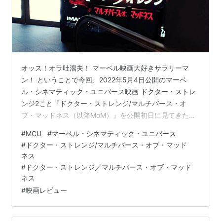
オッス！オラ吐瀉夫！ マーベル映画大好きサラリーマ
ン！ ということで今回、2022年5月4日公開のマーベ
ル・シネマティック・ユニバース映画 ドクター・ストレ
ンジ2こと『ドクター・ストレンジ/マルチバース・オ
ブ・マッドネス（以降MoM）』を公開初日に見てきたの
で、早速内容と共にご紹介！ ドクター・ストレンジ2あ
#
MCU
#
マーベル・シネマティック・ユニバース
らすじ キャスト・制作陣・吹替声優 感想・評価・考察
#
ドクター・ストレンジ/マルチバース・オブ・マッド
（ネタバレ有り） 上映時間は？エンドロールのあとに何
ネス
かある？ ドクター・ストレンジ2あらすじ
#
ドクター・ストレンジ／マルチバース・オブ・マッド
www.youtube.com ある禁断の呪文を使い、マルチバー
ネス
スへと接続してしまってから5ヶ月後のある夜。ドクタ
#
映画レビュー
ー・スティーブン・ストレンジは…