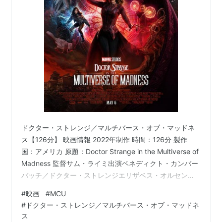
ドクター・ストレンジ／マルチバース・オブ・マッドネ
ス【126分】 映画情報 2022年制作 時間：126分 製作
国：アメリカ 原題：Doctor Strange in the Multiverse of
Madness 監督サム・ライミ出演ベネディクト・カンバー
バッチ／ドクター・ストレンジエリザベス・オルセン／
ワンダ・マキシモフ スカーレット・ウィッチキウェテ
#
映画
#
MCU
ル・イジョフォー／モルドベネディクト・ウォン／ウォ
#
ドクター・ストレンジ／マルチバース・オブ・マッドネ
ンソーチー・ゴメス／アメリカ・チャベスマイケル・ス
ス