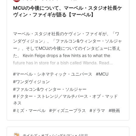
MCUの今後について、マーベル・スタジオ社長ケ
ヴィン・ファイギが語る【マーベル】
マーベル・スタジオ社長のケヴィン・ファイギが、「ワ
ンダヴィジョン」、「ファルコン&ウィンター・ソルジャ
ー」、そしてMCUの今後についてのインタビューに答え
た。 Kevin Feige drops a few hints as to what the
future has in store for a bish called Wanda. Read
@SciFiNow's epic #MCU preview for FREE
#
マーベル・シネマティック・ユニバース
#
MCU
https://t.co/c5f4VB5StK#WandaVision
#
ワンダヴィジョン
#TheFalconAndTheWinterSoldier #MarvelStudios
#
ファルコン&ウィンター・ソルジャー
pic.t…
#
ドクター・ストレンジ／マルチバース・オブ・マッド
ネス
#
ミズ・マーベル
#
ディズニープラス
#
ドラマ
#
映画
•
テイルズ・オブ・シングルマン
4年前