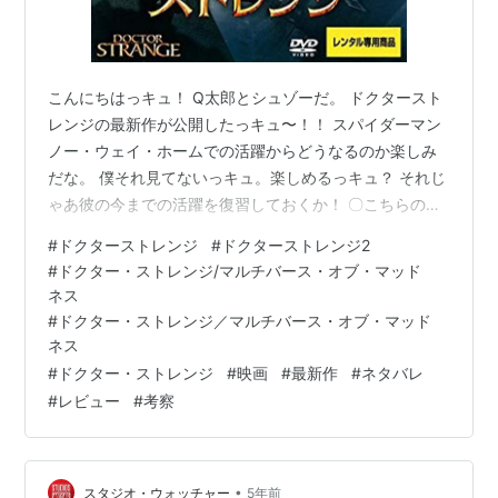
こんにちはっキュ！ Q太郎とシュゾーだ。 ドクタースト
レンジの最新作が公開したっキュ〜！！ スパイダーマン
ノー・ウェイ・ホームでの活躍からどうなるのか楽しみ
だな。 僕それ見てないっキュ。楽しめるっキュ？ それじ
ゃあ彼の今までの活躍を復習しておくか！ 〇こちらの記
事はこんな人におすすめです！ ドクター・ストレンジシ
#
ドクターストレンジ
#
ドクターストレンジ2
リーズを見たいけれど、過去作の知識がない方 「ドクタ
#
ドクター・ストレンジ/マルチバース・オブ・マッド
ー・ストレンジ／マルチバース・オブ・マッドネス」の
ネス
レビューを見たい人 ドクターストレンジ2の考察につい
#
ドクター・ストレンジ／マルチバース・オブ・マッド
ての記事に関心がある方 １．「ドクター・ストレンジ／
ネス
マルチバース・オブ・マッドネス」のあらすじについて
#
ドクター・ストレンジ
#
映画
#
最新作
#
ネタバレ
知りたい！ ２．ドクタースト…
#
レビュー
#
考察
•
スタジオ・ウォッチャー
5年前