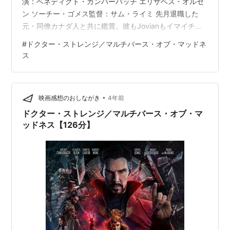
演：ベネディクト・カンバーバッチ エリザベス・オルセ
ン ソーチー・ゴメス監督：サム・ライミ 先月退職した
元・同僚カナダ人と共に鑑賞。彼もJovianもイマイチだ
という感想で一致した。 あらすじ 異世界で魔物から少女
#
ドクター・ストレンジ／マルチバース・オブ・マッドネ
を助けようとする夢を見たドクター・ストレンジ（ベネ
ス
ディクト・カンバーバッチ）は、かつての恋人クリステ
ィーンの結婚式に参列していた。しかし、その最中に夢
で見た少女アメリカ（ソーチー・ゴメス）が怪物に襲わ
•
映画感想のおしながき
4年前
れているところに遭遇する。辛くも少女を助けたストレ
ンジは、アメリカはマルチバ…
ドクター・ストレンジ／マルチバース・オブ・マ
ッドネス【126分】