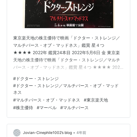
東京楽天地の株主優待で映画「ドクター・ストレンジ／
マルチバース・オブ・マッドネス」鑑賞 星４つ
★★★★ 2022年 鑑賞24本目 2022年5月6日 金 東京楽
天地の株主優待で映画「ドクター・ストレンジ／マルチ
バース・オブ・マッドネス」鑑賞 星４つ ★★★★ 2022
年 鑑賞24本目 元天才外科医で最強の魔術師ドクター・ス
#
ドクター・ストレンジ
トレンジの活躍を描くマーベル（MCU）の「ドクター・
#
ドクター・ストレンジ／マルチバース・オブ・マッド
ストレンジ」シリーズ第2作人気俳優ベネディクト・カン
ネス
バーバッチがドクター・ストレンジに扮したアクション
#
マルチバース・オブ・マッドネス
#
東京楽天地
過去でも未来でもなくマルチバース 2022年の鑑賞１本目
#
株主優待
#
マーベル
#
マルチバース
は「スパイダーマン：ノー・ウェイ・ホーム」だった
が、今になって…
•
Jovian-Cinephile1002’s blog
4年前