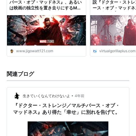
バース・オブ・マッドネス』、あるい
説『ドクター・ストレ
は映画の独立性を置き去りにするMCU
ース・オブ・マッドネ
について - ジゴワットレポート
を徹底考察 | VG+ (バ
www.jigowatt121.com
virtualgorillaplus.com
関連ブログ
•
生きていくなんてわけないよ
4年前
『ドクター・ストレンジ／マルチバース・オブ・
マッドネス』あり得た「幸せ」に別れを告げて。