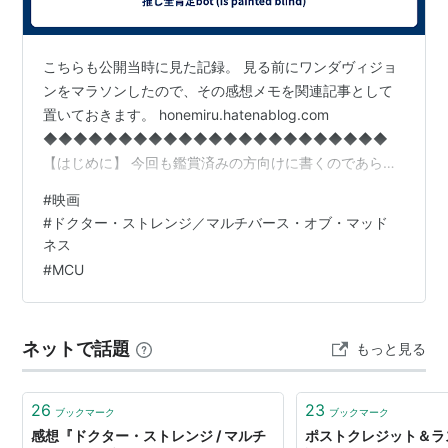
こちらも公開当時に見た記録。 見る前にワンダヴィジョ
ンをマラソンしたので、その感想メモを関連記事として
置いておきます。 honemiru.hatenablog.com
◆◆◆◆◆◆◆◆◆◆◆◆◆◆◆◆◆◆◆◆◆◆◆
【はじめに】 今回も鑑賞済みの方向けに書くのであらす
じとかキャストとかは省略します。 必要なリンクだけ貼
#
映画
っておきますね。 youtu.be marvel.disney.co.jp 以下は
#
ドクター・ストレンジ／マルチバース・オブ・マッド
ネタバレを含みます。 あと、筆者は「what if…?」と「ワ
ネス
ンダヴィジョン」視聴済みです。そこそこ内容に触れて
#
MCU
います。
ネットで話題
もっと見る
26
23
ブックマーク
ブックマーク
感想『ドクター・ストレンジ / マルチ
ポストクレジット＆ラ