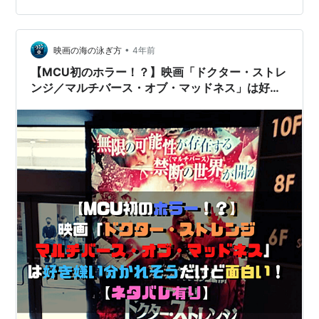
タールバーグ／ニコデマス・ウエストレイチェル・マク
アダムス／クリスティーン・パーマー あらすじ マルチバ
ースの扉を開いたことで変わりつつあ…
•
映画の海の泳ぎ方
4年前
【MCU初のホラー！？】映画「ドクター・ストレ
ンジ／マルチバース・オブ・マッドネス」は好き
嫌い分かれそうだけど面白い！【ネタバレ有り】