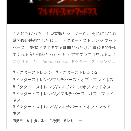
こんにちはっキュ！ Q太郎とシュゾーだ。 それにしても
謎の多い映画でしたね…。 ドクター・ストレンジ:マッド
バース、 終始ドキドキする展開だったけど 最後まで魅せ
てくれる良い作品だったっキュ アマプラでも見れるよう
になりました。 Amazon.co.jp: ドクター・ストレンジ／
マルチバース・オブ・マッドネス (吹替版)を観る | Prime
#
ドクターストレンジ
#
ドクターストレンジ2
Video ドクター・ストレンジシリーズというよりは、 今
#
ドクターストレンジマルチバース・オブ・マッドネス
後の「アベンジャーズ」シリーズに 大きく影響を与える
#
ドクター・ストレンジ/マルチバースオブマッドネス
可能性の示唆された作品だったな "マルチバース"とい
#
ドクター・ストレンジ／マルチバース・オブ・マッド
う、簡単に言えば 並行世界の存在を新たに生み出したマ
ネス
ーベル。 これでより一層様々な物語が描き…
#
ドクター・ストレンジ/マルチバース・オブ・マッド
ネス
#
映画
#
ネタバレ
#
考察
#
レビュー