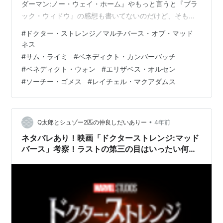
ダーマン:ノー・ウェイ・ホーム』やもっと言うと『ブラ
ック・ウィドウ』の感想も書いてないのだけど、そもそ
も求められてない気もするので良いことにする。 ここず
#
ドクター・ストレンジ／マルチバース・オブ・マッド
っと心にも時間にも余裕がなかったこともあり、どうい
ネス
う話になるかあんまり予想もできてなかったので、その
#
サム・ライミ
#
ベネディクト・カンバーバッチ
分衝撃展開に「なんだってーー！」と楽しめたので良か
#
ベネディクト・ウォン
#
エリザベス・オルセン
ったです。 語るね。 ※この記事は映画『ドクター・スト
#
ソーチー・ゴメス
#
レイチェル・マクアダムス
レンジ／マルチバース・オブ・マッドネス』のネタ…
•
Q太郎とシュゾー2匹の仲良しだいありー
4年前
ネタバレあり！映画「ドクターストレンジ:マッド
バース」考察！ラストの第三の目はいったい何な
の？今が知りたい！