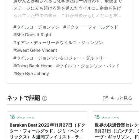
臓がんと診断されるも化学療法は一切行わず、最後まで
ステージに立ち続ける道を選んだウイルコ…余命を告げ
られていた中での来日、これが最後かもしれないと友人
知人たちはライヴに足を運んでいた。その後、セカン
#
ウイルコ・ジョンソン
#
ドクター・フィールグッド
ド・オピニオンの提供により2014年、11時間に及ぶ大手
#
She Does It Right
術で3kgもの腫瘍を摘出、なんとウイルコはがんを克服
#
イアン・デューリー＆ウイルコ・ジョンソン
しステージに戻ってきた。 私は幸運にも初来日の85年と
#
Sweet Gene Vincent
その翌年（だったと思う）の2回、札幌でライヴを観てい
#
ウイルコ・ジョンソン＆ロジャー・ダルトリー
る。ググっても出てこないし、もう大昔のことは日付が
#
Going Back Home
#
ウイルコ・ジョンソン・バンド
曖昧で (;^ω^)チケ…
#
Bye Bye Johnny
ネットで話題
もっと見る
16
15
ブックマーク
ブックマーク
Barakan Beat 2022年11月27日（ドク
世界の快適音楽セレクシ
ター・フィールグッド、ジミ・ヘンド
9月21日（ゴンチチ、
リックス） & 週間プレイリスト - ラジ
ーヴ・ギャリソン、ド