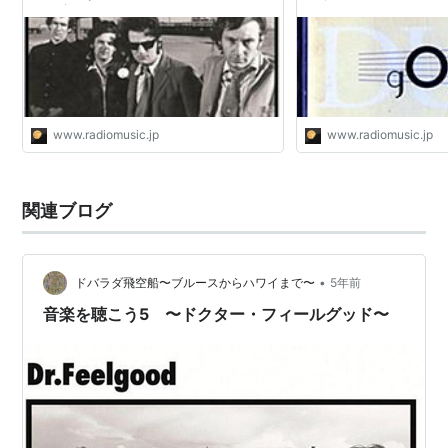
オと音楽
ルグッド、マリア・マ
ムス・ブラウン、マリ
スフル、ミルトン・ナ
ペランサ・スポルディン
と音楽
www.radiomusic.jp
www.radiomusic.jp
関連ブログ
•
ドバラダ飛空船〜ブルースからハワイまで〜
5年前
音楽を聴こう5 〜ドクター・フィールグッド〜