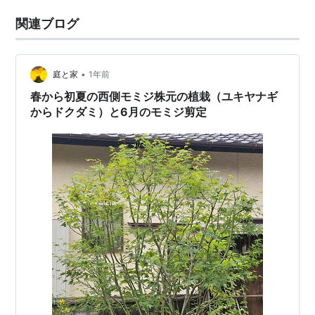
関連ブログ
•
庭と家
1年前
春から初夏の西側モミジ株元の植栽（ユキヤナギ
からドクダミ）と6月のモミジ剪定