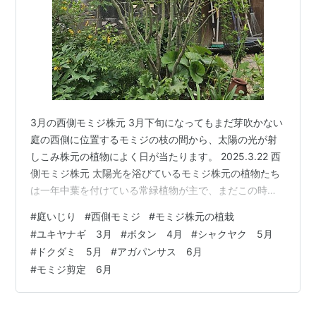
3月の西側モミジ株元 3月下旬になってもまだ芽吹かない
庭の西側に位置するモミジの枝の間から、太陽の光が射
しこみ株元の植物によく日が当たります。 2025.3.22 西
側モミジ株元 太陽光を浴びているモミジ株元の植物たち
は一年中葉を付けている常緑植物が主で、まだこの時期
は薄い緑色の葉をしています。 それらの中で、まだ株が
#
庭いじり
#
西側モミジ
#
モミジ株元の植栽
小さい落葉低木のユキヤナギは1、2枝ほどに白い花を咲
#
ユキヤナギ 3月
#
ボタン 4月
#
シャクヤク 5月
かせ、右奥のスイセンは眩しい程の黄色い花を咲かせて
#
ドクダミ 5月
#
アガパンサス 6月
いました。 4月の西側モミジ株元 2025.4.8 新芽の展葉
#
モミジ剪定 6月
芽吹かないと思ってから、たった数日で一気に芽吹き4月
上旬には赤い新芽が全ての枝で開き、 2025.4.16 ボタ
ン…