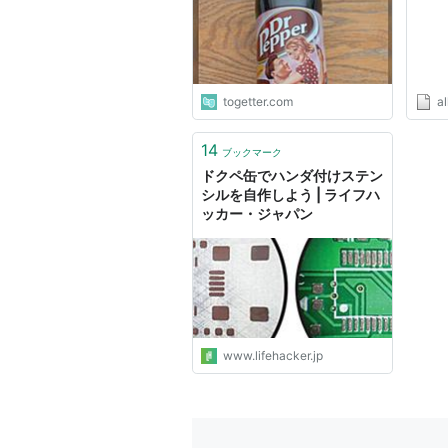
の方が美味しい」
togetter.com
al
14
ブックマーク
ドクペ缶でハンダ付けステン
シルを自作しよう | ライフハ
ッカー・ジャパン
www.lifehacker.jp