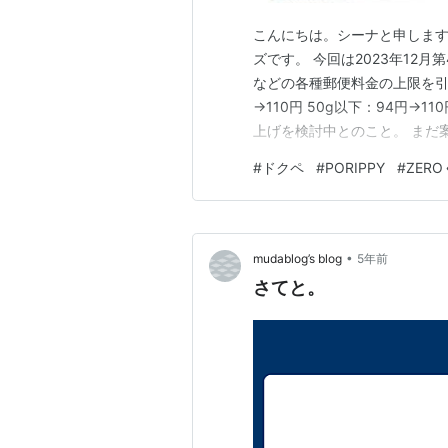
こんにちは。シーナと申します
ズです。 今回は2023年12月
などの各種郵便料金の上限を引
→110円 50g以下：94円→
上げを検討中とのこと。 まだ
ろには値上げをする方針なのだ
#
ドクペ
#
PORIPPY
#
ZER
年を追うごとに赤字が増えて
況だからのよう…
•
mudablog’s blog
5年前
さてと。