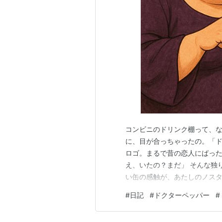
コンビニのドリンク棚って、
に、目が合っちゃったの。「ドク
ロゴ。まるで昔の恋人にばった
え、いたの？まだ」 そんな独
い缶の感触が、あたしのノスタ
あの味。クセが強くて「薬じ
#
日記
#
ドクターペッパー
#
不思議な魅力があったのよね🧠
う？チェリー？いや、何これ？