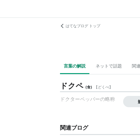
はてなブログ トップ
言葉の解説
ネットで話題
関
ドクペ
(
食
)
【
どくぺ
】
ドクターペッパーの略称
関連ブログ