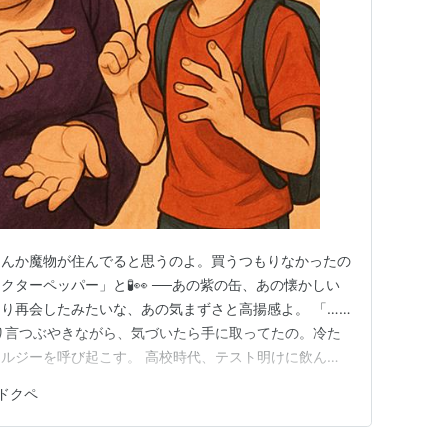
なんか魔物が住んでると思うのよ。買うつもりなかったの
ターペッパー」と🧪👀 ──あの紫の缶、あの懐かしい
り再会したみたいな、あの気まずさと高揚感よ。 「……
り言つぶやきながら、気づいたら手に取ってたの。冷た
ルジーを呼び起こす。 高校時代、テスト明けに飲んだ
ゃん！」って笑いながらも、なぜかもう一口飲みたくなる
ドクペ
🌪️ で、ひとくち──ゴクリ。 うわっ！これこれ！ぶど
相変わらず味が混雑…