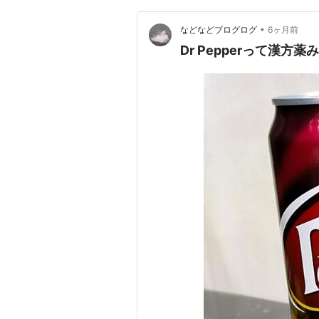
•
などなどブログログ
6ヶ月前
Dr Pepperって漢方