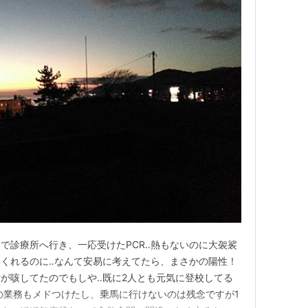
で診療所へ行き、一応受けたPCR‥熱もないのに大袈裟
くれるのに‥なんて安易に考えてたら、まさかの陽性！
が咳してたのでもしや‥既に2人とも元気に登校してる
の業務もメドつけたし、乗馬に行けないのは残念ですが1