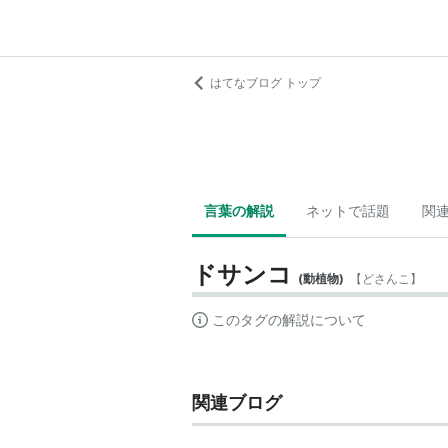
はてなブログ トップ
言葉の解説
ネットで話題
関
ドサンコ
(
動植物
)
【
どさんこ
】
このタグの解説について
関連ブログ