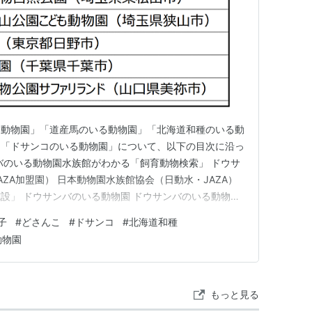
る動物園」「道産馬のいる動物園」「北海道和種のいる動
」「ドサンコのいる動物園」について、以下の目次に沿っ
バのいる動物園水族館がわかる「飼育動物検索」 ドウサ
ZA加盟園） 日本動物園水族館協会（日動水・JAZA）
設」 ドウサンバのいる動物園 ドウサンバのいる動物園
高原大笹牧場、那須どうぶつ王国、埼玉県こども動物自然
子
#
どさんこ
#
ドサンコ
#
北海道和種
ども動物園、多摩動物公園、千葉市動物公園、日本の馬
動物園
、渋川動物公園、…
もっと見る