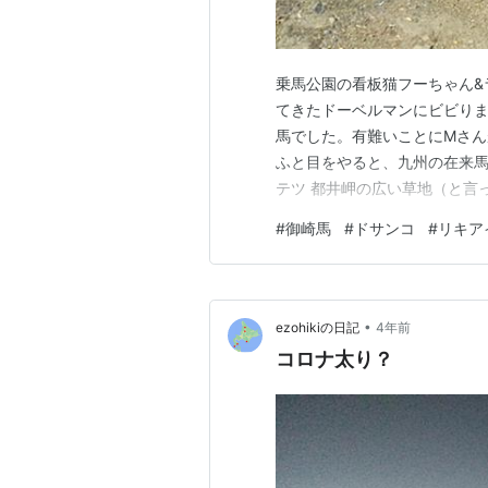
乗馬公園の看板猫フーちゃん&
てきたドーベルマンにビビりま
馬でした。有難いことにMさん
ふと目をやると、九州の在来馬
テツ 都井岬の広い草地（と言っ
牧されてる天然記念物の御崎馬
#
御崎馬
#
ドサンコ
#
リキア
ありませんが、古くから定着し
る程度は管理されてると思いき
•
ezohikiの日記
4年前
コロナ太り？