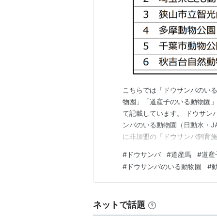
こちらでは「ドウサンバのい
物園」「道産子のいる動物園
て記載しています。 ドウサン
ンバのいる動物園（日動水・JA
に非加盟の「ドウサンバ飼育施
は、駒っこランド、日光霧降
#
ドウサンバ
#
道産馬
#
道産
公園、狭山市立智光山公園こ
#
ドウサンバのいる動物園
#
御猟野乃杜牧場、ワールド牧場
ネットで話題