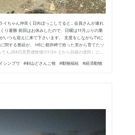
ライちゃん仲良く日向ぼっこしてると‥ 会員さんが連れ
くり避難 前回はお休みしたので、日曜は1ｹ月ぶりの乗
がいつも迎えに来て下さいます。 支度をしながらTVに
に関する番組が。 H6に都井岬で拾った実から育てたソ
てもJRA日高育成牧場の1/3←上から目線の道民）に放
。私も30年前に見た記憶があります。馬は日本原産で
イシンプウ
#
剣山どさんこ牧
#
動物福祉
#
経済動物
てた馬は在来馬と呼ばれています。 野生とはいえ、あ
や‥繁殖も採…