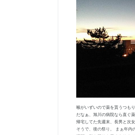
喉がいずいので薬を貰うつもり
だなぁ、旭川の病院なら直ぐ薬
帰宅してた先週末、長男と次女
そうで、後の祭り。 まぁ年内