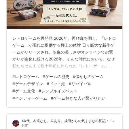
レトロゲームを再発見 2026年、再び扉を開く。「レトロ
ゲーム」が現代に提供する極上の体験 日々膨大な新作ゲ
ームがリリースされ、映像の美しさやオンラインでの繋
がりが進化し続ける2026年。そんな時代において、なぜ
私たちはあえて数十年前に作られた「レトロゲーム」に
惹かれるのでしょうか。 今回は、今改めてレトロゲーム
#
レトロゲーム
#
ゲームの歴史
#
懐かしのゲーム
をプレイする意義と、2026年現在の楽しみ方、そして注
#
ゲームデザイン
#
ドット絵
#
リバイバル
目の復刻タイトルについて詳しく紐解いていきます。 な
#
ゲーム文化
#
シンプルイズベスト
ぜ今、レトロゲームなのか？ レトロゲームが持つ魅力
#
インディーゲーム
#
ゲーム好きな人と繋がりたい
は、単なる「懐かしさ」だけではありません。現代のゲ
ームとは異なる、いくつかの本質的な価値があります。
1. 研ぎ澄まされた「シンプ…
•
40代、友達なし、車あり。成田からの気ままな徘徊記
1ヶ
月前