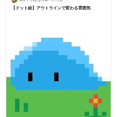
します。 ただし、ここらへんまで来ると目が誤字脱字を
【ドット絵】アウトラインで変わる雰囲気
スルーし始めます。 分かりやす…