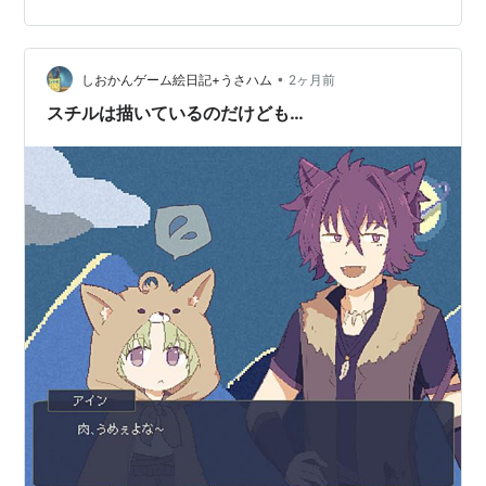
室』 リンク 私が理想としているドット絵、ここにありま
す。 まずですね……表紙を見てください。 『ハムスタ
ー』がいるんですよ。 もうこの時点で神本では？？？？
•
ハムスターが表紙にいる本に悪い本はない（断言）。 内
しおかんゲーム絵日記+うさハム
2ヶ月前
容もかなり分かりやすくて、 ・基本的なドットの打ち
スチルは描いているのだけども…
方・キャ…