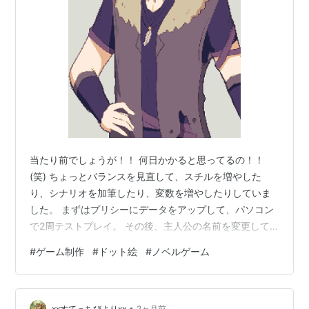
当たり前でしょうが！！ 何日かかると思ってるの！！
(笑) ちょっとバランスを見直して、スチルを増やした
り、シナリオを加筆したり、変数を増やしたりしていま
した。 まずはプリシーにデータをアップして、パソコン
で2周テストプレイ。 その後、主人公の名前を変更して
さらに2周。 誤字脱字や修正箇所を見つけたら、その都
#
ゲーム制作
#
ドット絵
#
ノベルゲーム
度ティラノビルダーに戻って修正します。 その場で直さ
ないと絶対に忘れる！！ 自分を信用してはいけない！！
修正が終わったら、また新しいデータを書き出して再ア
•
ップロード。 そしてまた最初からプレイ。 これを繰り返
xxすてっちびよりxx
2ヶ月前