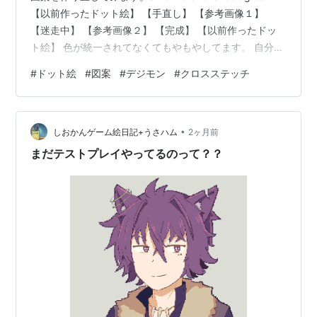
【以前作ったドット絵】 【手直し】 【参考画像１】
【迷走中】 【参考画像２】 【完成】 【以前作ったドッ
ト絵】 色が統一されてなくてもやもやしてます。 自分で
刺すから良いかと放置していたものですね。 【手直し】
#
ドット絵
#
図案
#
デジモン
#
クロスステッチ
色を影と分けてすっきりさせてみました。 ついでにリボ
ルバー型ハンマーが裏側を見せていたので正面に変更。
鼻も2段にしてデフォルメ。かわいくなったよ。 【参考
•
画像１】 大元の参考画像がこちらです。ここから既にハ
しおかんゲーム絵日記+うさハム
2ヶ月前
ンマーは裏側見せてますね…。 持ちにくそうなのでせ…
まだテストプレイやってるのって？？