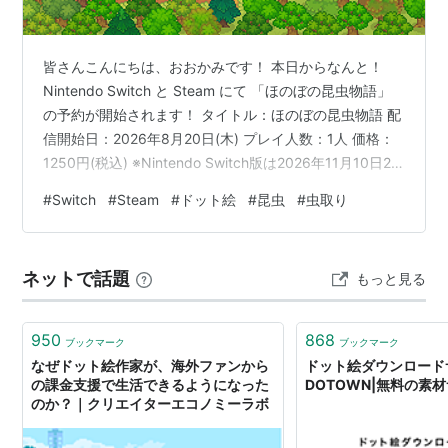
皆さんこんにちは、おおかみです！ 本日からなんと！
Nintendo Switch と Steam にて 「ほのぼの昆虫物語」
の予約が開始されます！ タイトル：ほのぼの昆虫物語 配
信開始日：2026年8月20日(木) プレイ人数：1人 価格：
1250円(税込) ※Nintendo Switch版は2026年11月10日23
時59分まで21％OFFの980円で購入が可能です！
#
Switch
#
Steam
#
ドット絵
#
昆虫
#
虫取り
↓↓↓Nintendo Switch版はこちらから↓↓↓ store-
jp.nintendo.com ※Steam版「ほのぼの昆虫物語」は体験
版も公開されています！ ↓↓↓ウィッシュリストへの追
ネットで話題
もっと見る
加はこちらから↓↓↓ sto…
950
868
ブックマーク
ブックマーク
なぜドット絵作家が、海外ファンから
ドット絵ダウンロード
の課金支援で生活できるようになった
DOTOWN|無料の素
のか？｜クリエイターエコノミーラボ