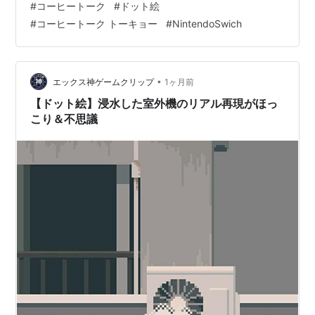
#
コーヒートーク
#
ドット絵
な夜のひとときを最高にしてくれる、素敵なお供を新し
#
コーヒートーク トーキョー
#
NintendoSwich
く見つけました。 何気なくNintendo Switchを起動して
ショップを覗いてみたところ、ランキングに見覚えのあ
るタイトルが。なんと、2026年5月21日に発売されたば
かりの、あの『コーヒートーク』の最新作『コーヒート
•
エックス神ゲームクリップ
1ヶ月前
ーク トーキョー（…
【ドット絵】浸水した室外機のリアル再現がほっ
こり＆不思議