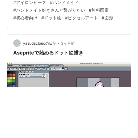
#
アイロンビーズ
#
ハンドメイド
は、ほんの5分ほどです♪ぜひ気になる形から、気軽に作
#
ハンドメイド好きさんと繋がりたい
#
無料図案
ってみてくださいね。 － これからアイロンビーズを始め
#
初心者向け
#
ドット絵
#
ピクセルアート
#
図形
る方は、道具付きのセットがあると便利だと思います◎
こちらはアイロン以外の必要なものが全て揃ったセット
で、手元に届いたらすぐにいろいろな作品作りに挑戦で
きます💁‍♀️✨ 👉 Amazonで見る｜👉…
•
yasudacloudの日記
3ヶ月前
Asepriteで始めるドット絵描き