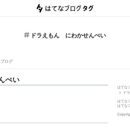
ドラえもん にわかせんぺい
連ブログ
んぺい
はてな
>
ドラ
はてな
はてな
Copyrig