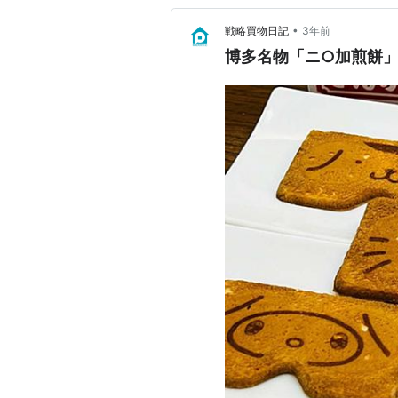
•
戦略買物日記
3年前
博多名物「ニ○加煎餅」