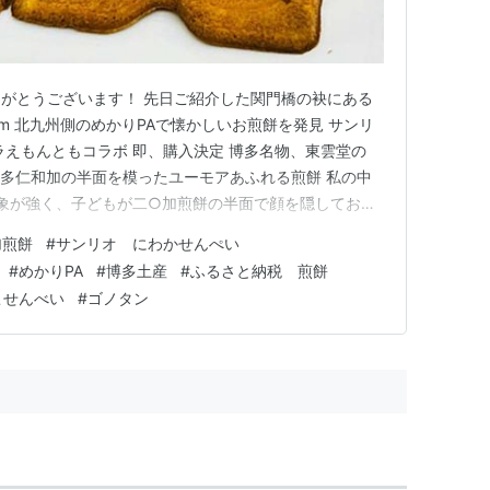
がとうございます！ 先日ご紹介した関門橋の袂にある
blog.com 北九州側のめかりPAで懐かしいお煎餅を発見 サンリ
ラえもんともコラボ 即、購入決定 博多名物、東雲堂の
 博多仁和加の半面を模ったユーモアあふれる煎餅 私の中
象が強く、子どもが二○加煎餅の半面で顔を隠してお友
を差し出すシーンは今でも鮮明に覚えています。 こち
加煎餅
#
サンリオ にわかせんぺい
見ると 眉毛がバナナになっています 北九州の門司港が
#
めかりPA
#
博多土産
#
ふるさと納税 煎餅
こせんべい
#
ゴノタン