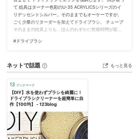
て 絵具はターナー色彩のU-35 ACRYLICSシリーズのイ
リデッセントシルバー。そのままでもオーケーですが、
ごく少量のリターダーを加えてドライブラシ。 チューブ
そのままの絵具よりも、ほんのわずかに乾燥時間が延
び、時間の猶予をゲット。 シャカシャカとドライブラシ
#
ドライブラシ
を重ねて、重ねて…。 ドライブラシが終わりました！ タ
ーナー色彩(Turner Color) U-35アクリリックス イリデッ
セントシルバー 20ml UA020870ターナー色彩(Turner
ネットで話題
もっと見る
Color)Amazon ターナー色彩(Turner Color) メディウム
U-3…
13
ブックマーク
【DIY】水を使わずブラシを綺麗に！
ドライブラシクリーナーを超簡単に自
作【100均】 - 123blog