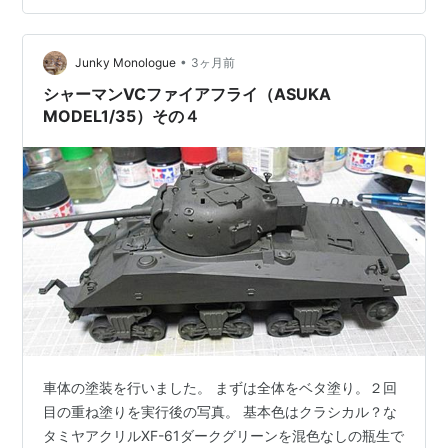
•
Junky Monologue
3ヶ月前
シャーマンVCファイアフライ（ASUKA
MODEL1/35）その４
車体の塗装を行いました。 まずは全体をベタ塗り。２回
目の重ね塗りを実行後の写真。 基本色はクラシカル？な
タミヤアクリルXF-61ダークグリーンを混色なしの瓶生で