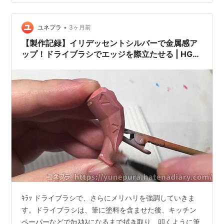
した輝きがグッドな絵具です。 筆に含ませて、カッスカ
スになるまで拭き取って、シャカシャカ進めて…。 ドラ
•
イブラシが終わりました！ ターナー色彩(Turner Color)
ユネプラ
3ヶ月前
U-35アクリリックス イリデッセントシルバー 60ml
【製作記録】イリデッセントシルバーで金属感ア
UA060…
ップ！ドライブラシでエッジを際立たせる | HG
1/144 シャア専用ザク(GQ)
ｷﾗｯ ドライブラシで、さらにメリハリを強調していきま
す。ドライブラシは、筆に塗料を含ませた後、キッチン
ペーパーなどでｶｯｽｶｽになるまで拭き取り、叩くように筆