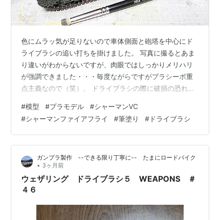
色にムラッ気が足りないので車体側面と砲塔を中心にド
ライブラシの追い打ちを掛けました。 写真に撮るとあま
り違いがわからないですが、肉眼ではしっかりメリハリ
が強調できました・・・毎度ながらですがプラシーボ重
点主義なので（笑）。 ドライブラシの際に破損の恐れが
あって後回しにしていたライトガードですが、試しにエ
#
模型
#
プラモデル
#
シャーマンVC
ッチングパーツを使ってみました。 キットには曲げ加工
#
シャーマンファイアフライ
#
筆塗り
#
ドライブラシ
用の治具が付属しているので加工はまぁまぁやり易いで
すが、やっぱ瞬着での接着は若干四苦八苦です。３本目
の手が欲しくなります。 テールランプのガードはこんな
ガンプラ製作 --できる限り丁寧に-- たまにロードバイク
感じ↓。 瞬着の扱い方がヘタなので接着箇所がどうして
•
3ヶ月前
も汚くなってしまいます。キットにはプラパ…
ウェザリング ドライブラシ５ WEAPONS ＃
４６