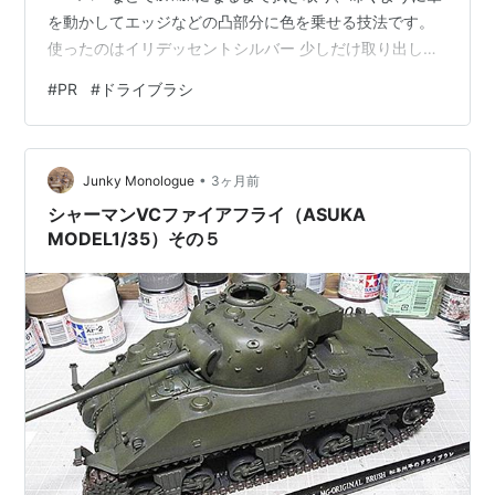
を動かしてエッジなどの凸部分に色を乗せる技法です。
使ったのはイリデッセントシルバー 少しだけ取り出し
て、キッチンペーパーなどでｶｯｽｶｽに調整します 今回使用
#
PR
#
ドライブラシ
する塗料は、ターナー色彩のU-35 ACRYLICSシリーズの
イリデッセントシルバー。鋭い輝きが特徴で、これをド
ライブラシすることで、エッジ部分の塗膜が剥がれ、そ
•
の下の金属が露出したような表現を狙います。 シャカシ
Junky Monologue
3ヶ月前
ャカ シャカシャカ シャカシャカと何度か重ねていき……
シャーマンVCファイアフライ（ASUKA
ドライブラシ…
MODEL1/35）その５