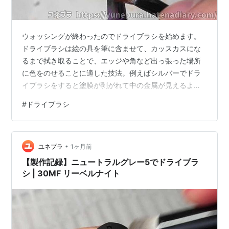
ウォッシングが終わったのでドライブラシを始めます。
ドライブラシは絵の具を筆に含ませて、カッスカスにな
るまで拭き取ることで、エッジや角など出っ張った場所
に色をのせることに適した技法。例えばシルバーでドラ
イブラシをすると塗膜が剥がれて中の金属が見えるよう
な雰囲気になります。 絵の具はターナー色彩のU-35
#
ドライブラシ
ACRYLICSのイリデッセントシルバー。それをセリアで
買ったアイシャドウブラシ3Pでドライブラシ。シャカシ
ャカと重ねていき…。 ドライブラシが終わりました！ タ
•
ーナー色彩(Turner Color) U-35アクリリックス イリデッ
ユネプラ
1ヶ月前
セントシルバー 20ml UA020870ターナー色彩(Tu…
【製作記録】ニュートラルグレー5でドライブラ
シ | 30MF リーベルナイト