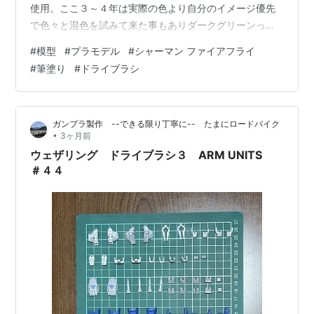
使用。ここ３～４年は実際の色より自分のイメージ優先
で色々と混色を試みて来た事もありダークグリーンって
こんな色だったったっけ？と若干違和感もあったのです
#
模型
#
プラモデル
#
シャーマン ファイアフライ
が、調色するのは面倒臭いのでこのまま行きます。 実は
#
筆塗り
#
ドライブラシ
ダークグリーンを選んだのはドライブラシ前提で考えた
時、濃いめの色の方が効果を出し易いと思ったからであ
りました。 Gooブログ時代からのお馴染みさんには「懲
ガンプラ製作 --できる限り丁寧に-- たまにロードバイク
りずにまたやってるよ」って感じのドライブラシではあ
•
3ヶ月前
りますが、はてなで読者になってくだ…
ウェザリング ドライブラシ３ ARM UNITS
＃４４