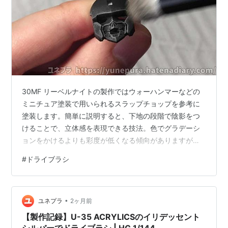
30MF リーベルナイトの製作ではウォーハンマーなどの
ミニチュア塗装で用いられるスラップチョップを参考に
塗装します。簡単に説明すると、下地の段階で陰影をつ
けることで、立体感を表現できる技法。色でグラデーシ
ョンをかけるよりも彩度が低くなる傾向がありますが、
より簡単に表現がしやすい技法です。 下地のグラデーシ
#
ドライブラシ
ョンは2段階に分け、グレーを塗ってからホワイト、とい
う順序を踏みます。ホワイトのみでも出来ないことはあ
りませんが、より滑らかにグラデーションを表現するこ
•
とが可能です。 グレーのドライブラシに使うのはターナ
ユネプラ
2ヶ月前
ー色彩のU-35 ACRYLICSのニュートラルグレー5。粘度
【製作記録】U-35 ACRYLICSのイリデッセント
は高めなヘビーボディ。筆に含…
シルバーでドライブラシ | HG 1/144