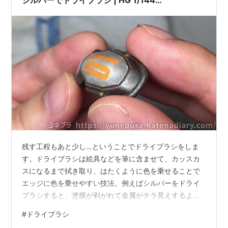
GQuuuuuuX(エンディミオン・ユニット覚醒時)
残す工程もあと少し…ということでドライブラシをしま
す。ドライブラシは絵具などを筆に含ませて、カッスカ
スになるまで拭き取り、はたくように色を乗せることで
エッジに色を乗せやすい技法。例えばシルバーをドライ
ブラシすると、塗膜が剥がれて金属がチラ見えするよう
な表現が可能です。 シルバーはターナー色彩のU-35
#
ドライブラシ
ACRYLICSよりイリデッセントシルバー。鋭いギラッと