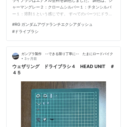
ライブラシはエナメル塗料を調色しました。 調色は、ジ
ャーマングレー２：クロームシルバー１：チタンシルバ
ー１：溶剤１という感じです。 すべてのパーツにドライ
ブラシを行うのでパーツ数がすごいです。 次は「つや消
#
RG ガンダムアヴァランチエクシアダッシュ
しコーティング」を行う予定ですが、天気が悪いと先に
#
ドライブラシ
進めないので、天気が悪ければ違うキットを製作するか
もしれません。 ウェザリング ドライブラシ５
WEAPONS
ガンプラ製作 --できる限り丁寧に-- たまにロードバイク
•
3ヶ月前
ウェザリング ドライブラシ４ HEAD UNIT ＃
４５