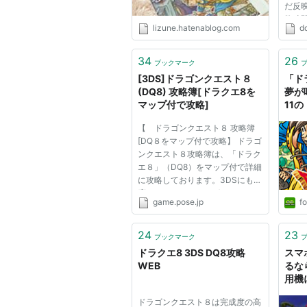
だ反
数時
lizune.hatenablog.com
d
ります
設定
が存
34
26
ブックマーク
る、
[3DS]ドラゴンクエスト８
「ド
(DQ8) 攻略簿[ドラクエ8を
夢が
マップ付で攻略]
11
ア」
【 ドラゴンクエスト８ 攻略簿
『酒
[DQ８をマップ付で攻略】 ドラゴ
ンクエスト８攻略簿は、「ドラク
エ８」（DQ8）をマップ付で詳細
に攻略しております。3DSにも対
応しています。ネタばれありあり
game.pose.jp
fo
ですので、気をつけてください。
小さなメダルのありか（全115
枚）、スカウトモンスターの所在
24
23
ブックマーク
地、フィールドで収集できるアイ
ドラクエ8 3DS DQ8攻略
スマ
テ...
WEB
るな
用機
ン3
ドラゴンクエスト８は完成度の高