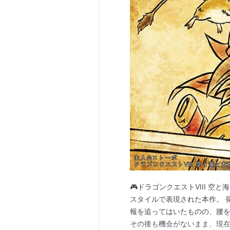
🎮ドラゴンクエストVIII 空と海
スタイルで表現された本作。 
報を追ってはいたものの、腰を
その後も機会がないまま、現在