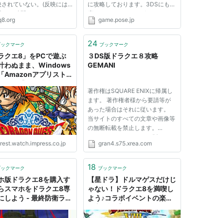
映されていない。(反映には
に攻略しております。3DSにも対
間～24時間かかることがあ
応しています。ネタばれありあり
q8.org
game.pose.jp
) ドメインウェブ・DNSの
ですので、気をつけてください。
が誤っている。 アカウント
小さなメダルのありか（全115
在しない、契約が終了してい
枚）、スカウトモンスターの所在
24
ブックマーク
ブックマーク
削除されている。
地、フィールドで収集できるアイ
ラクエ8」をPCで遊ぶ
３DS版ドラクエ８攻略
テ...
叶わぬまま、Windows
GEMANI
の「Amazonアプリスト
が終了【石田賀津男の
著作権はSQUARE ENIXに帰属し
の肴にPCゲーム』】
ます。 著作権者様から要請等が
あった場合はそれに従います。
当サイトのすべての文章や画像等
の無断転載を禁止します。
copyright©2015 ３DS版ドラク
rest.watch.impress.co.jp
gran4.s75.xrea.com
エ８完全攻略 all rights reserved.
18
ブックマーク
ブックマーク
ホ版ドラクエ8を購入す
【星ドラ】ドルマゲスだけじ
らスマホをドラクエ8専
ゃない！ドラクエ8を満喫し
にしよう - 最終防衛ライ
よう♪コラボイベントの楽し
み方解説【星のドラゴンクエ
スト】 - まさてぃーGAMES