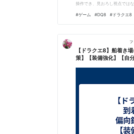
操作でき、見おろし視点では
のが新鮮でしたね。 前作の7
#
ゲーム
#
DQ8
#
ドラクエ8
や回帰したような感じで、加え
ーリングだったこともあり、7
フリージ
【ドラクエ8】船着き
策】【装備強化】【自