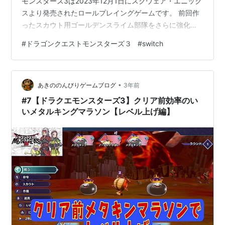
モンスターズ3は2023年12月1日にスクウェア・エニック
スより発売されたロールプレイングゲームです。 前回作
ったスカウト用ゴールデンスライム部隊をさらに強化し
て完璧にしました♪ それではどうぞ(^_^)/
#
ドラゴンクエストモンスターズ３
#
switch
www.youtube.com 前回の様子はこちらから↓↓↓
www.youtube.com おすすめ動画はこちらから↓↓↓
www.youtube.com www.youtube.com
•
www.youtube.com それではまた次の動画で(^_^)/ その他
あきののんびりゲームブログ
3年前
のブログはこ…
#7【ドラクエモンスターズ3】クリア前効率のい
いメタルキングマラソン【レベル上げ編】