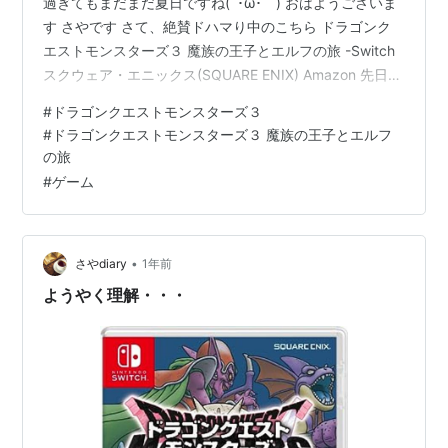
過ぎてもまだまだ夏日ですね(´･ω･｀) おはようございま
す さやです さて、絶賛ドハマり中のこちら ドラゴンク
エストモンスターズ３ 魔族の王子とエルフの旅 -Switch
スクウェア・エニックス(SQUARE ENIX) Amazon 先日、
物語としては裏ボスまで倒しまして、終わらせました せ
#
ドラゴンクエストモンスターズ３
っかくだから裏ボスは、王冠モンスターが全員そろって
#
ドラゴンクエストモンスターズ３ 魔族の王子とエルフ
から行こうかなと思っていたんですけど ゲーム配信され
の旅
ている人の動画から得た情報によると メタキンは、ボス
#
ゲーム
終了後のほうが出現率が上がる という事でしたの
で・・・ どうしても、配合していくのにレベル上げが
必…
•
さやdiary
1年前
ようやく理解・・・