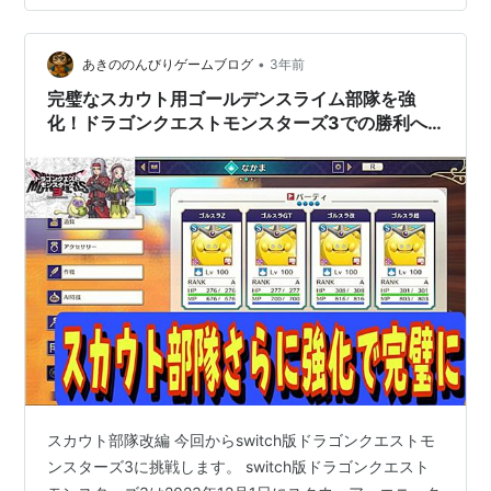
開。 スカウトや配合のしくみ、おすすめパーティ編成な
ど、基本的な知識とアドバイスをまとめたモンスターマ
•
スター必携の一冊。 発売日 ： 2024年01月17日 👇 こち
あきののんびりゲームブログ
3年前
らもチェック！ ドラゴンクエストモンスターズ3 魔族の
完璧なスカウト用ゴールデンスライム部隊を強
王子とエルフの旅 楽天…
化！ドラゴンクエストモンスターズ3での勝利へ
の道
スカウト部隊改編 今回からswitch版ドラゴンクエストモ
ンスターズ3に挑戦します。 switch版ドラゴンクエスト