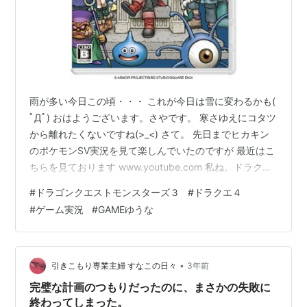
雨が多い今日この頃・・・ これが今日は雪に変わるかも(
ﾟДﾟ) おはようございます。さやです。 寒さゆえにコタツ
から離れたくないですね(>_<) さて。 先日までヒカキン
のポケモンSV実況を見て楽しんでいたのですが 最近はこ
ちらを見ております www.youtube.com 私ね。ドラクエ
ファンの1人ですけれども。 実は、モンスターズは通らず
#
ドラゴンクエストモンスターズ３
#
ドラクエ４
に来たんですよね。 だから、モンスターズがどういうゲ
#
ゲーム実況
#
GAMEゆうな
ームかはさっぱりだったので 今回も発売されるのは知っ
ていましたがスルーしていたんですよ でも、どうも「ピ
サロ」が主人公らしいこと。 ピサロってあのドラクエ４
のボスですか？ってなりまして。 なんか、ストー…
•
引きこもり専業主婦 すなこの日々
3年前
完璧な計画のつもりだったのに、まさかの失敗に
終わってしまった。