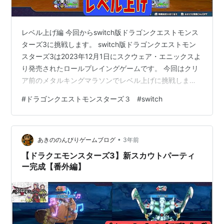
レベル上げ編 今回からswitch版ドラゴンクエストモンス
ターズ3に挑戦します。 switch版ドラゴンクエストモン
スターズ3は2023年12月1日にスクウェア・エニックスよ
り発売されたロールプレイングゲームです。 今回はクリ
ア前のメタルキングマラソンでレベル上げに挑戦しま
す。 それではどうぞ(^_^)/ www.youtube.com 前回の様
#
ドラゴンクエストモンスターズ３
#
switch
子はこちらから↓↓↓ www.youtube.com おすすめ動画
はこちらから↓↓↓ www.youtube.com
www.youtube.com www.youtube.com それではまた次
•
の動画で(^_^)/ その他のブログはこちらから↓↓↓ …
あきののんびりゲームブログ
3年前
【ドラクエモンスターズ3】新スカウトパーティ
ー完成【番外編】