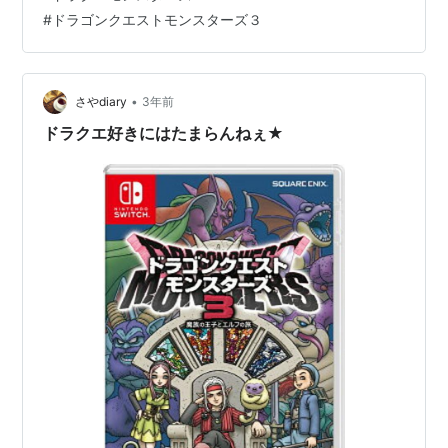
子とエルフの旅 -Switch いや～～～～～ 面白過ぎてちょ
#
ドラゴンクエストモンスターズ３
っとでも時間があればやりたい気持ちがムクムクと もっ
と早くに手を出しても良かったなぁとも思ってます 購入
して良かった！ っていうか、夫に買ってもらったんです
が(￣▽￣) シャドウベビーがブチュチュンパを従えてい
•
さやdiary
3年前
るの図 …
ドラクエ好きにはたまらんねぇ★