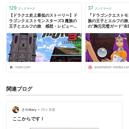
129
37
ブックマーク
ブックマーク
【ドラクエ史上最低のストーリー】ド
『ドラゴンクエストモ
ラゴンクエストモンスターズ3 魔族の
族の王子とエルフの旅
王子とエルフの旅 感想・レビュー｜
の“胸元完璧ガード”
鏑木和奏
る。徐々に守りを固める
AUTOMATON
note.com
automaton-media.co
関連ブログ
•
さやdiary
10ヶ月前
ここからです！