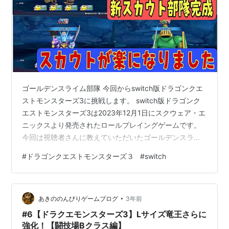
ゴールデンスライム部隊 今回からswitch版ドラゴンクエ
ストモンスターズ3に挑戦します。 switch版ドラゴンク
エストモンスターズ3は2023年12月1日にスクウェア・エ
ニックスより発売されたロールプレイングゲームです。
今回は視聴者さんに教えていただいたゴールデンスライ
ム部隊の紹介です。 それではどうぞ(^_^)/
#
ドラゴンクエストモンスターズ３
#
switch
www.youtube.com 前回の様子はこちらから↓↓↓
www.youtube.com おすすめ動画はこちらから↓↓↓
www.youtube.com www.youtube.com
•
www.youtube.com それではまた次の動画で(^_^)/ その他
あきののんびりゲームブログ
3年前
のブログはこ…
#6【ドラクエモンスターズ3】Lサイズ竜王さらに
強化！【闘技場Bクラス編】