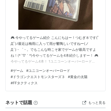
🎮 今やってるゲーム紹介 こんにちはー！つむぎ８です(ﾟ
Дﾟ)ﾉ最近は梅雨に入って雨が鬱陶しいですねー(ノ
Д`)・゜・。でもこんな時こそ家でゲームが最高ですよ
ね！(*´▽｀*)今やってるゲームを4本紹介しますー！ 🎮
今やってるゲーム4本！ 1ユニコーンオーバーロード
Nintendo Switch / ATLUS 今一番力を入れてやってるゲ
#
ゲーム
#
ユニコーンオーバーロード
ームです！ヴァニラウェア開発のシミュレーションRPG
#
ドラゴンクエストモンスターズ３
#
黄金の太陽
で、部隊を編成して戦略的に戦う面白さが最高。気づい
#
FFタクティクス
たら時間がめちゃくちゃ経ってます(ﾟдﾟ)！ドハマり中で
す。 🔥 現在メインで進行中 2黄金の太陽 開かれし封印
ゲームボーイアドバンス / Ninten…
ネットで話題
もっと見る