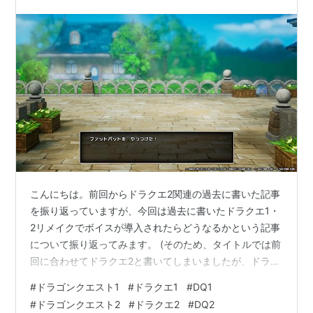
こんにちは。前回からドラクエ2関連の過去に書いた記事
を振り返っていますが、今回は過去に書いたドラクエ1・
2リメイクでボイスが導入されたらどうなるかという記事
について振り返ってみます。 (そのため、タイトルでは前
回に合わせてドラクエ2と書いてしまいましたが、ドラク
エ1の内容も多少含まれます。) このブログでは、2023年
#
ドラゴンクエスト1
#
ドラクエ1
#
DQ1
に「今後のリメイクでボイスが導入されたらどうなるの
#
ドラゴンクエスト2
#
ドラクエ2
#
DQ2
か？(ドラクエ1.2)」という記事を書いていました。 lilac-