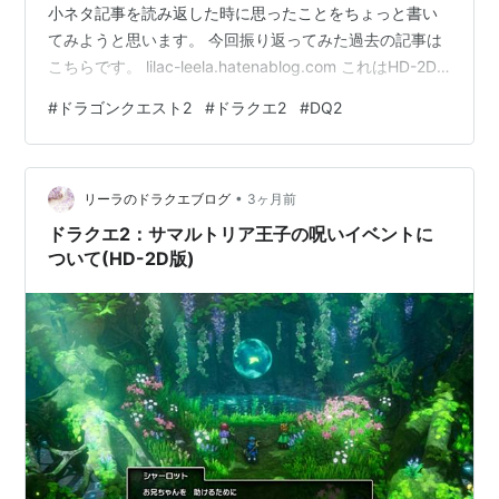
小ネタ記事を読み返した時に思ったことをちょっと書い
てみようと思います。 今回振り返ってみた過去の記事は
こちらです。 lilac-leela.hatenablog.com これはHD-2D
版が発売される前の2024年に書いたもので、この時点で
#
ドラゴンクエスト2
#
ドラクエ2
#
DQ2
はドラクエ2で仲間会話・AI戦闘・ふくろシステムが導入
されていなかったのですが、このうち仲間会話とAI戦闘
が導入されない理由を「パーティ全員が主人公という扱
•
いに近い考えをしているからではないか？」と推測して
リーラのドラクエブログ
3ヶ月前
いました。 今回は私がこの記事で考察した内容がのち
ドラクエ2：サマルトリア王子の呪いイベントに
に…
ついて(HD-2D版)