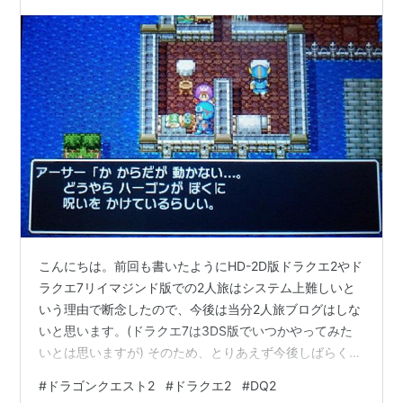
こんにちは。前回も書いたようにHD-2D版ドラクエ2やド
ラクエ7リイマジンド版での2人旅はシステム上難しいと
いう理由で断念したので、今後は当分2人旅ブログはしな
いと思います。(ドラクエ7は3DS版でいつかやってみた
いとは思いますが) そのため、とりあえず今後しばらくは
小ネタ系の記事を不定期に書いていきたいと思います。
#
ドラゴンクエスト2
#
ドラクエ2
#
DQ2
今回書くのは、ドラクエ2のベラヌールの町で発生するサ