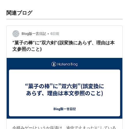
関連ブログ
•
Blog版一言日記
6日前
“菓子の棒”に”双六剣”(誤変換にあらず、理由は本
文参照のこと)
今積みゲー(というか塩漬け、途中で止まった)にしている