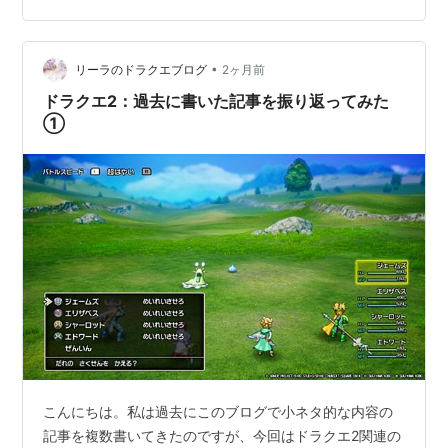
leela.hatenablog.com この時点ではHD-2D版の発売が発
表される前だったのですが、HD-2D版でボイスが実際に
導入されたので、私が予想していた内…
•
リーラのドラクエブログ
2ヶ月前
ドラクエ2：過去に書いた記事を振り返ってみた
①
こんにちは。私は過去にこのブログで小ネタ的な内容の
記事を複数書いてきたのですが、今回はドラクエ2関連の