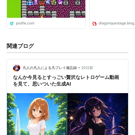
posfie.com
dragonquestage.blog
関連ブログ
•
凡人の凡人による凡プレイ備忘録
20日前
なんか今見るとすっごい贅沢なレトロゲーム動画
を見て、思いついた生成AI