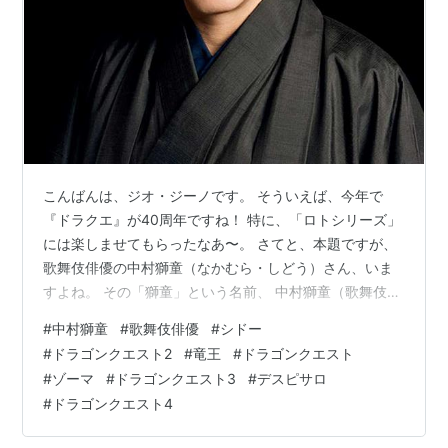
こんばんは、ジオ・ジーノです。 そういえば、今年で
『ドラクエ』が40周年ですね！ 特に、「ロトシリーズ」
には楽しませてもらったなあ〜。 さてと、本題ですが、
歌舞伎俳優の中村獅童（なかむら・しどう）さん、いま
すよね。 その「獅童」という名前、 中村獅童（歌舞伎俳
優）
#
中村獅童
#
歌舞伎俳優
#
シドー
#
ドラゴンクエスト2
#
竜王
#
ドラゴンクエスト
#
ゾーマ
#
ドラゴンクエスト3
#
デスピサロ
#
ドラゴンクエスト4