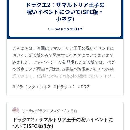
こんにちは。今回はサマルトリア王子の呪いイベントに
おける、SFC版のみで発生する小ネタについてまとめて
みました。 このイベントが初登場したSFC版では、バグ
や設定ミスが理由と思われる裏技や珍現象がいくつか確
認できます。(当然ながらそれ以外の機種でのリメイクで
はすべて修正されていますが) ①離脱中のサマルトリア
#
ドラゴンクエスト2
#
ドラクエ2
#
DQ2
王子にせかいじゅのはを持たせている場合は所持数にカ
ウントされず、一度に複数枚所持することができる。 上
記のようにせかいじゅのはは1枚も持っていない場合に限
•
り拾うことができるのですが、離脱中のサマルトリア王
リーラのドラクエブログ
3ヶ月前
子に持たせている分に関しては所持数にカウントされず
ドラクエ2：サマルトリア王子の呪いイベントに
*1、彼に持たせているだけなら持って…
ついて(SFC版ほか)