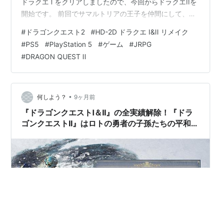
ドラクエ I をクリアしましたので、今回からドラクエIIを
開始です。 前回でサマルトリアの王子を仲間にして、い
よいよムーンブルクへ向かうところまで進んでいました
#
ドラゴンクエスト2
#
HD-2D ドラクエ I&II リメイク
が…ここからも結構何だかんだイベントがあり、なかな
#
PS5
#
PlayStation 5
#
ゲーム
#
JRPG
かムーンブルクへ向かえません。 現在の状況は… ムーン
#
DRAGON QUEST II
ブルクが滅亡 ローレシアから旅立ち リリザの町に立ち寄
り サマルトリアで王様に挨拶 サマルトリアの王女に捕ま
り、一緒に王子探しに出発（サマルトリ…
•
何しよう？
9ヶ月前
『ドラゴンクエストI＆II』の全実績解除！『ドラ
ゴンクエストII』はロトの勇者の子孫たちの平和を
取り戻すための冒険活劇で正統派ＲＰＧだからこ
その現代でも通じる面白さがあります。