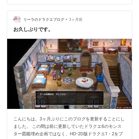
マルトリア王子が呪われるイベントについてです。 この
イベントが導入されたのはSFC版からで、当時はベラヌ
•
ールの宿屋に初めて泊まった時*1にサマルトリア王子が
リーラのドラクエブログ
3ヶ月前
ハーゴンの呪いにかけられてしまうというものでした。
お久しぶりです。
これによって彼は身体…
こんにちは。3ヶ月ぶりにこのブログを更新することにし
ました。 この間は前に更新していたドラクエ6のモンス
ター図鑑埋め企画ではなく、HD-2D版ドラクエ1・2をプ