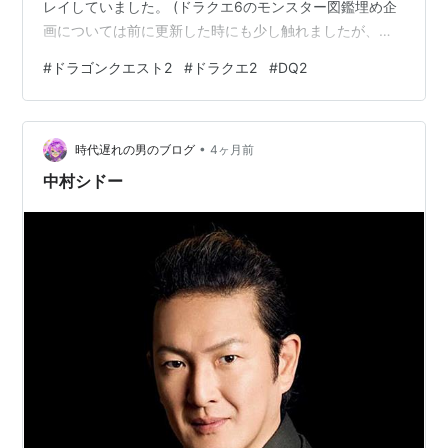
レイしていました。 (ドラクエ6のモンスター図鑑埋め企
画については前に更新した時にも少し触れましたが、途
方もない手間がかかりそうなことが判明したので今後続
#
ドラゴンクエスト2
#
ドラクエ2
#
DQ2
けられるかも分かりません…) ドラクエ2については1回普
通にプレイした後に別データで2人旅ブログをしてみよう
かと思っていましたが、以下の2つの特徴があるので断念
•
しました。 ・イベントシーンになると仲間が会話するこ
時代遅れの男のブログ
4ヶ月前
とが多いので、HP0の仲間が勝手に復活する*1。 ・上記
中村シドー
に該当するイベント…