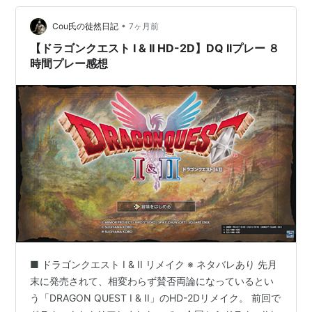
•
Cou氏の徒然日記
7ヶ月前
【ドラゴンクエスト I & II HD-2D】DQ IIプレー ８
時間プレー感想
■ ドラゴンクエスト I & II リメイク ※ ネタバレあり 先月
末に発売されて、相変わらず賛否両論になっているとい
う「DRAGON QUEST I & II」のHD-2Dリメイク。 前回で