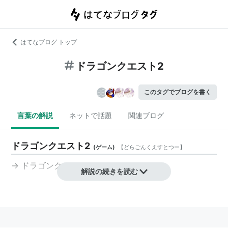
はてなブログ トップ
ドラゴンクエスト2
このタグでブログを書く
言葉の解説
ネットで話題
関連ブログ
ドラゴンクエスト2
(
ゲーム
)
【
どらごんくえすとつー
】
→
ドラゴンクエストII
解説の続きを読む