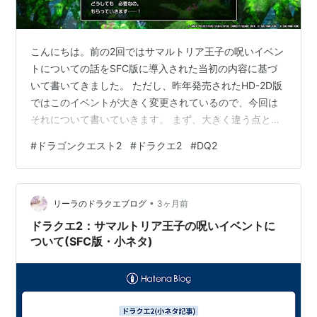
こんにちは。前の2回ではサマルトリア王子の呪いイベン
トについての話をSFC版に導入された当初の内容に基づ
いて書いてきました。 ただし、昨年発売されたHD-2D版
ではこのイベントが大きく変更されているので、今回は
それについて書いていきます。 まず、大きく違う点とし
てはベラヌールの町で起きるイベントであること自体は
#
ドラゴンクエスト2
#
ドラクエ2
#
DQ2
同じですが、宿屋に泊まった時ではなく新規追加された
ボス戦を終えた後に発生するように変更されました。 リ
メイク前はハーゴンがかけた呪いとされていましたが、
•
HD-2D版ではベラヌールの町の中で戦うボスであるファ
リーラのドラクエブログ
3ヶ月前
ットバット*1(一応ハーゴンの部下ではある)が倒された時
ドラクエ2：サマルトリア王子の呪いイベントに
に最後の力で呪いをかけると…
ついて(SFC版・小ネタ)