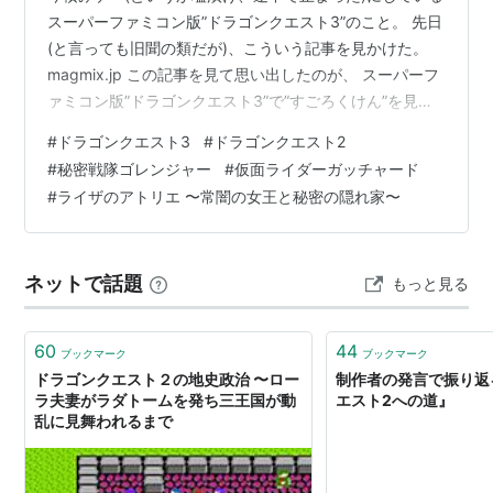
スーパーファミコン版”ドラゴンクエスト3”のこと。 先日
(と言っても旧聞の類だが)、こういう記事を見かけた。
magmix.jp この記事を見て思い出したのが、 スーパーフ
ァミコン版”ドラゴンクエスト3”で”すごろくけん”を見つ
けて、 「あれっ？この”すごろくけん”装備できない
#
ドラゴンクエスト3
#
ドラゴンクエスト2
ぞ？」 そう、何のことはない。 筆者が “双六券” を ”双六
#
秘密戦隊ゴレンジャー
#
仮面ライダーガッチャード
剣” と取り違えていたのである。 (特にオチはない。後々
#
ライザのアトリエ 〜常闇の女王と秘密の隠れ家〜
双六券を使って双六に挑戦、モーニングスターを手に入
れたけど) ・”秘密戦隊ゴレンジャー”#1「真赤(まっか)な
太陽！無敵ゴレンジャー」 第一話の時点で…
ネットで話題
もっと見る
60
44
ブックマーク
ブックマーク
ドラゴンクエスト２の地史政治 〜ロー
制作者の発言で振り返
ラ夫妻がラダトームを発ち三王国が動
エスト2への道』
乱に見舞われるまで