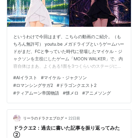
というわけで今回はまず、こちらの動画のご紹介。（も
ちろん無許可） youtu.be メガドライブというゲームハー
ドがまだ、FCと争っていた時代に登場したマイケル・ジ
ャクソンを主役にしたゲーム「MOON WALKER」で、内
容自体はまあ、よくある1面を3つくらいのステージに分
けて、それぞれを敵を倒しながら子供を助けながら進め
#
AIイラスト
#
マイケル・ジャクソン
るものなんだけど、これを主人公をマイケル・ジャクソ
#
ロマンシングサガ2
#
ドラゴンクエスト2
ンにして、BGMからさらに超必殺技がダンスになるんだ
#
ティアムーン帝国物語
#
懐メロ
#
アニメソング
けど、その振り付けもすべてマイケル・ジャクソンのも
のであり、しかもムーンウォークが操作可能とか、当時
はまったく分からなかったんだけど、今なら分かる。こ
のゲームがどれだけ贅沢な…
•
リーラのドラクエブログ
22日前
ドラクエ2：過去に書いた記事を振り返ってみた
②