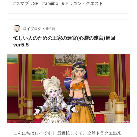
#
スマブラSP
#
amiibo
#
ドラゴン・クエスト
撃しつつ相手が攻めてきたらスマッシュで迎撃するのが
強いキャラだと思います。ジャストシールドを覚えさせ
ればスマッシュを当てる回数が増えるのでおすすめで
•
す。 僕が作ったキャラランクではB+にしています。 育
ロイブログ
6年前
てる際の注意点 人間と違ってamiiboはMP管理が…
忙しい人のための王家の迷宮(心層の迷宮)周回
ver5.5
こんにちはロイです！ 最近忙しくて、全然ドラクエ出来