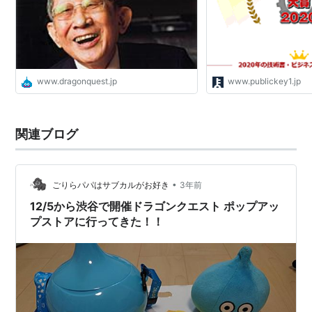
www.dragonquest.jp
www.publickey1.jp
関連ブログ
•
ごりらパパはサブカルがお好き
3年前
12/5から渋谷で開催ドラゴンクエスト ポップアッ
プストアに行ってきた！！