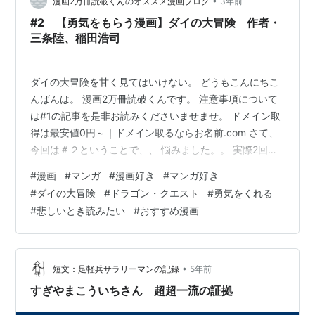
•
ら渋谷をプラプラしてみようと思ったら、なんと今日か
漫画2万冊読破くんのオススメ漫画ブログ
3年前
ら始まる素晴らしいイベントがあるではありません
#2 【勇気をもらう漫画】ダイの大冒険 作者・
か！！ 12/5(火)から渋…
三条陸、稲田浩司
ダイの大冒険を甘く見てはいけない。 どうもこんにちこ
んばんは。 漫画2万冊読破くんです。 注意事項について
は#1の記事を是非お読みくださいませませ。 ドメイン取
得は最安値0円～｜ドメイン取るならお名前.com さて、
今回は＃２ということで、、 悩みました。。 実際2回目
のほうが大事っていうじゃないですか？ ここで、つまら
#
漫画
#
マンガ
#
漫画好き
#
マンガ好き
ない漫画でも紹介したもんなら、炎上ものですよね。
#
ダイの大冒険
#
ドラゴン・クエスト
#
勇気をくれる
（そのレベルではない） 前置きはさておき さっそく本題
#
悲しいとき読みたい
#
おすすめ漫画
に入っていきましょう。 今回紹介する漫画は 【ダイの大
冒険】です。 主は小学校の頃アニメでみていましたし、
漫画ももちろん読破しています。 最近ではリメイク版？
がアニメ化されて…
•
短文：足軽兵サラリーマンの記録
5年前
すぎやまこういちさん 超超一流の証拠