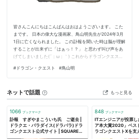
皆さんこんにちはこんばんはおはようございます。 こた
まです。 日本の偉大な漫画家、鳥山明先生が2024年3月
1日に亡くなられました。 この訃報を聞いた時は脳が理解
することが出来ずに「はぁっ！？」 と思わず叫び声をあ
げてしまいました(´；ω；｀) これからドラゴンクエスト
やドラゴンボール、そして日本はどうなっていくのでし
#
ドラゴン・クエスト
#
鳥山明
ょうか🥲 ただスクウェア・エニックスはドラゴンクエス
ト12の発売を目指して開発を進める方針を発表していま
す。 こたま🦍が鳥山明先生に出来ることはあまりに少な
ネットで話題
もっと見る
いですが、せめて今回は鳥山明先生がキャラクターデザ
インをされたドラゴンクエストに関する話をしていきた
いと思います。 さて皆さ…
1066
848
ブックマーク
ブックマーク
訃報 すぎやまこういち氏 ご逝去 |
ITエンジニアが投票し
ドラクエ・パラダイス(ドラパラ)ドラ
ア本大賞2020」ベス
ゴンクエスト公式サイト | SQUARE
ラゴンクエストXを支
ENIX
ークウェブの教科書」