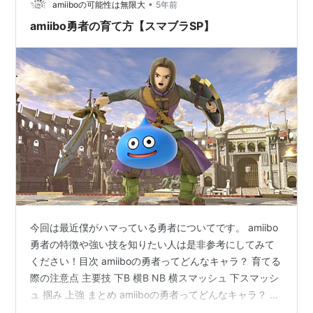
•
amiiboの可能性は無限大
5年前
amiibo勇者の育て方【スマブラSP】
今回は最近僕がハマっている勇者についてです。 amiibo
勇者の特徴や強い技を知りたい人は是非参考にしてみて
ください！目次 amiiboの勇者ってどんなキャラ？ 育てる
際の注意点 主要技 下B 横B NB 横スマッシュ 下スマッシ
ュ 掴み 上強 まとめ amiiboの勇者ってどんなキャラ？ 自
分から攻めるのは苦手なので、下BやNBで遠距離から攻