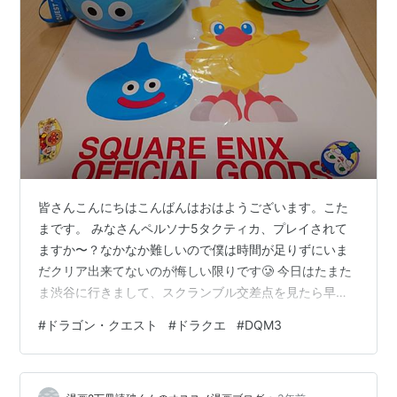
皆さんこんにちはこんばんはおはようございます。こた
まです。 みなさんペルソナ5タクティカ、プレイされて
ますか〜？なかなか難しいので僕は時間が足りずにいま
だクリア出来てないのが悔しい限りです🥲 今日はたまた
ま渋谷に行きまして、スクランブル交差点を見たら早く
クリアしたいな〜という気持ちが強くなりました！ ここ
#
ドラゴン・クエスト
#
ドラクエ
#
DQM3
が本編だと電光掲示板が怪盗団にジャックされるんです
よね〜 ペルソナ5の聖地巡礼しちゃいました<⁠(⁠￣⁠︶⁠￣⁠)⁠>
さて渋谷にはたまたま行ったわけですが、せっかくだか