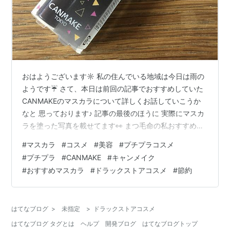
おはようございます☼ 私の住んでいる地域は今日は雨の
ようです☔ さて、本日は前回の記事でおすすめしていた
CANMAKEのマスカラについて詳しくお話していこうか
なと 思っております♪ 記事の最後のほうに 実際にマスカ
ラを塗った写真を載せてます👀 まつ毛命の私おすすめの
マスカラは、 クイックラッシュカーラー |
#
マスカラ
#
コスメ
#
美容
#
プチプラコスメ
CANMAKE（キャンメイク） クイックラッシュカーラー |
#
プチプラ
#
CANMAKE
#
キャンメイク
CANMAKE（キャンメイク） 商品名：クイックラッシュ
#
おすすめマスカラ
#
ドラックストアコスメ
#
節約
カーラー 価格：748円（税込み） 色展開は五種類（１種
類は透明のようです） 私はブラックを使用していますが
使用感はとても良き！！ コーム型で短いまつ毛でもとっ
はてなブログ
>
未指定
>
ドラックストアコスメ
ても塗…
はてなブログ タグとは
ヘルプ
開発ブログ
はてなブログトップ