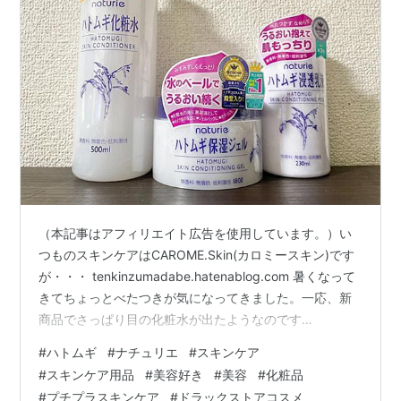
（本記事はアフィリエイト広告を使用しています。）い
つものスキンケアはCAROME.Skin(カロミースキン)です
が・・・ tenkinzumadabe.hatenablog.com 暑くなって
きてちょっとべたつきが気になってきました。一応、新
商品でさっぱり目の化粧水が出たようなのです
が・・・。 今回はちょっとスキンケアの見直し。 全体的
#
ハトムギ
#
ナチュリエ
#
スキンケア
にさっぱりしたものを使いたいので、一旦私はカロミー
#
スキンケア用品
#
美容好き
#
美容
#
化粧品
スキンをお休みすることにしました。 ※夫も一緒にカロ
#
プチプラスキンケア
#
ドラックストアコスメ