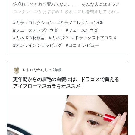
粧崩れしてどれも変わらない、、、 そんな人にはミラノ
コレクションがおすすめ！ きれいに肌を補正してくれ
て、崩れ方がとってもきれい。 そんな悩みを解決してく
#
ミラノコレクション
#
ミラノコレクションGR
れるパウダーです。 色んなパウダーを使ってきた人だか
#
フェースアップパウダー
#
フェースパウダー
らこそ、ミラノコレクションの良さを実感するはず！ ・
#
カネボウ化粧品
#
カネボウ
#
ドラックストアコスメ
聞いたことあるけど使ったことない、、 ・値段がお高
#
オンラインショッピング​
#
口コミ レビュー
め、、 ・何がそんなにいいの？ そんな不安や疑問に口コ
ミの検証を交えながらお答えしていきます。 今回３回目
のリピート、それくらい大好き。 …
•
レトロなわたし
2年前
更年期からの眉毛の白髪には、ドラコスで買える
アイブローマスカラをオススメ！