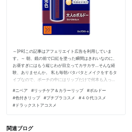
～[PR]この記事はアフェリエイト広告を利用していま
す。～ 朝、鏡の前で口紅を塗った瞬間はきれいなのに、
お昼すぎにはもう縦じわが目立ってカサカサ…そんな経
験、ありませんか。 私も毎朝バタバタとメイクをするタ
イプなので、ポーチの中にはリップだけで何本も入って
いるのですが、色はつくのに乾燥するもの、保湿はでき
#
ニベア
#
リッチケア＆カラーリップ
#
ボルドー
るのに色が物足りないものなど、なかなか「これ一本で
#
色付きリップ
#
プチプラコスメ
#
４０代コスメ
いい」と思えるアイテムに出会えず、ずっと探していま
#
ドラックストアコスメ
した。 朝のメイクに使える時間は、子どもの準備や身支
度でどんどん削られていくもの。だからこそ、塗るだけ
で色も保湿も叶うアイテムは、できるだけ自分のポーチ
関連ブログ
に常備しておきたいですよね。 そんなとき、…