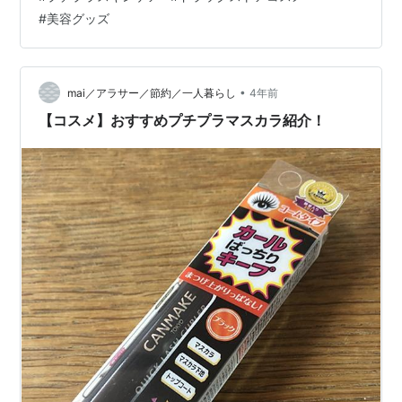
ミースキンを使っていたので、そのまま夫に引き続き使
#
美容グッズ
ってもらうことに。 というわけで夏に使いたくなるスキ
ンケア、ナチュリエのハトムギシリーズを購入。 化粧
水・保湿…
•
mai／アラサー／節約／一人暮らし
4年前
【コスメ】おすすめプチプラマスカラ紹介！