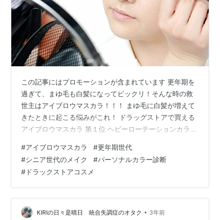
この記事にはプロモーションが含まれています 更年期を
過ぎて、まゆ毛も白髪になってビックリ！そんな時の救
世主はアイブロウマスカラ！！！ まゆ毛に白髪が増えて
きたときに起こる悩みがこれ！ ドラッグストアで買える
アイブロウマスカラ 第１位 ヘビーローテーションカラー
リングマスカラ 第２位 キスミーフェルムアイブロウマス
#
アイブロウマスカラ
#
更年期世代
カラN 第３位 セザンヌ極細アイブロウマスカラ 番
#
シニア世代のメイク
#
パーソナルカラー診断
外・・・インテグレートニュアンスアイブローマスカラ
#
ドラックストアコスメ
アイブロウマスカラの使い方 右利きは、左眉頭につける
時に注意 アイブローマスカラの色は何が良いの？ パーソ
ナルカラー診断をオススメする理由 更年期を過ぎると、
なぜかまゆ毛の輪郭上にイボ…
•
KIRIの日々是晴日 統合失調症のオタク
3年前