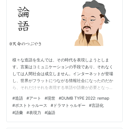
様々な造語を生んでは、その時代を表現しようとしま
す。言葉はコミュニケーションの手段であり、それなく
しては人間社会は成立しません。インターネットが登場
し、世界がフラットにつながる情報社会になったのだか
ら、それだけそれを表現する単語や語彙が必要となった
ということなのかもしれません。 さらにAI 人工知能が急
#
造語
#
アート
#
現世
#
DUMB TYPE 2022: remap
速に普及し、変化スピードの早い時代にはあって、世界
#
ポストトゥルース
#
ドラマトゥルギー
#
言語化
が同時に理解可能な言葉の量産が追い付かず、誤解もま
#
語彙
#
表現力
#
論語
た生じやすくなってはいないかと思ったりします。世界
を俯瞰し、言葉化して理解することはますます難しくな
っていくのでしょうか。 アート 「ダムタイプ｜