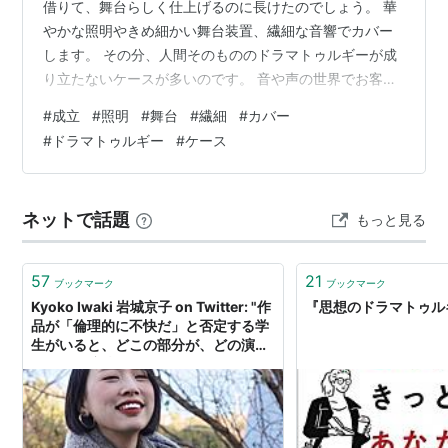
借りて、舞台らしく仕上げるのに長けたのでしょう。 華
やかな照明やきめ細かい舞台装置、繊細な音響でカバー
します。 その分、人間そのもののドラマトゥルギーが成
り立たないケースが多いのです。 音や声の世界でお客さ
んを引き込み、ドラマを起こそうという感覚の欠如で
#
成立
#
照明
#
舞台
#
繊細
#
カバー
す。 客もそれを求めません。
#
ドラマトゥルギー
#
ケース
ネットで話題
もっと見る
57
21
ブックマーク
ブックマーク
Kyoko Iwaki 岩城京子 on Twitter: "作
『思想のドラマトゥル
品が「倫理的に不快だ」と否定する学
生がいると、どこの部分が、どの演出
が、どの演技が、どのドラマトゥルギ
ーが不快だったか、分析して明晰に語
れなかったら、あなたの感情は「事前
に決めつけられたモラル」でしかな
く、意見として正当じゃないと真っ向