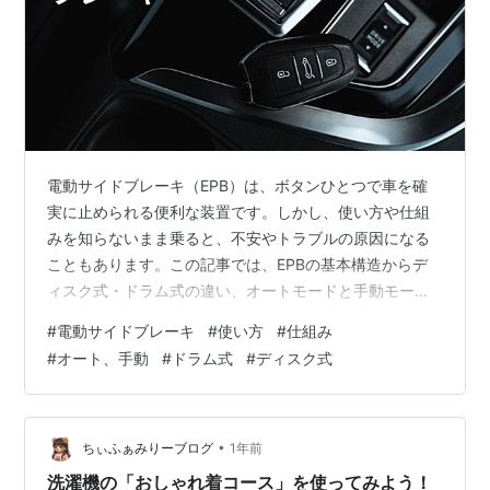
電動サイドブレーキ（EPB）は、ボタンひとつで車を確
実に止められる便利な装置です。しかし、使い方や仕組
みを知らないまま乗ると、不安やトラブルの原因になる
こともあります。この記事では、EPBの基本構造からデ
ィスク式・ドラム式の違い、オートモードと手動モード
の使い分け、操作トラブルの具体例、坂道駐車や中古車
#
電動サイドブレーキ
#
使い方
#
仕組み
購入時の注意点まで、初心者でも分かるように詳しく解
#
オート、手動
#
ドラム式
#
ディスク式
説します。 この記事でわかること EPBの基本仕組みと操
作方法 ディスク式とドラム式の違いと特徴 オートモード
と手動モードの切り替え方と使い分け 操作トラブル事例
と具体的な対処法 坂道駐車や長時間駐車での安全ポイン
•
ちぃふぁみりーブログ
1年前
ト 中古車購入時のチェック方法や…
洗濯機の「おしゃれ着コース」を使ってみよう！