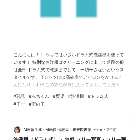
こんにちは！！ うちでは小さいドラム式洗濯機を使って
います！ 特別なお洋服はクリーニングに出して普段の服
は全部 ドラム式で乾燥までして、一切干さないというス
タイルです。 Tシャツには高確率でアイロンをかけるこ
とになりますが この方法が気に入って採用してまだ３年
半。 なんと洗濯機が何回も壊れました（笑） 多分１年に
#
乳児
#
赤ちゃん
#
育児
#
洗濯機
#
ドラム式
１回は壊れています・・ その度に修理依頼をして出張に
#
干す
#
室内干し
来ていただき 直してもらっていたのですが 毎回違うとこ
ろが壊れていくら修理にかかるのかわからず。 調べたと
ころ、今回の修理（乾燥ができない）には 買った時の半
額以上の値段はしそうな感じで（ ; ; ） あと１年以内に引
•
AI画像生成・AI画像 情報局 - 未来図書館 -⭐✨⭐
2年前
っ越すということ…
洗濯機（ドラム式）・ 無料 フリー写真・フリー画