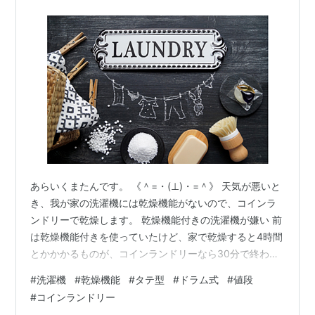
あらいくまたんです。 《＾=・(⊥)・=＾》 天気が悪いと
き、我が家の洗濯機には乾燥機能がないので、コインラ
ンドリーで乾燥します。 乾燥機能付きの洗濯機が嫌い 前
は乾燥機能付きを使っていたけど、家で乾燥すると4時間
とかかかるものが、コインランドリーなら30分で終わる
んですもの。 4時間家で乾燥機がゴーーっとなっている
#
洗濯機
#
乾燥機能
#
タテ型
#
ドラム式
#
値段
のも気分悪くて。 そして部屋中暑くなるのと、乾燥機能
#
コインランドリー
使ったあとの洗濯機のニオイがキライで。。 ドラム式洗