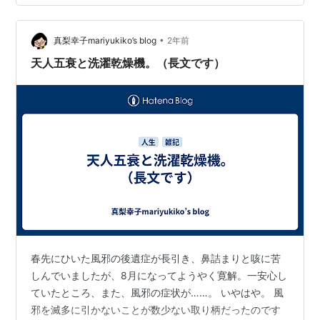
濯機のデメリット 前に一度、ドラム式を使っていまし
た。 これはとても節水にはなったんですが、脱水時に不
満が。 濡れると重くなる素材の洗濯物が偏ると、永遠に
•
真梨幸子mariyukiko’s blog
2年前
脱水が終わらない。 それ…
天人五衰と洗濯乾燥機。（長文です）
春先にひいた風邪の後遺症が長引き、鼻詰まりと咳に苦
しんでいましたが、8月になってようやく寛解。一安心し
ていたところ、また、風邪の症状が……。 いやはや。 風
邪を滅多に引かないことが数少ない取り柄だったのです