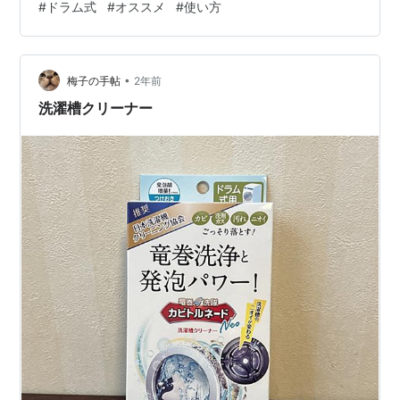
#
ドラム式
#
オススメ
#
使い方
しゃれ着コースは、ニットやワンピース、スーツなど、
繊細な素材や型崩れしやすい衣類にぴったり。特に、普
段はあまり洗濯しないような大事な洋服を洗うときにオ
•
ススメです。 どんな洗い方？ このコースでは、弱い水流
梅子の手帖
2年前
と軽めの脱水を使うので、衣類を優しく扱ってくれま
洗濯槽クリーナー
す。そのため、型崩れや縮みを防ぐことが…