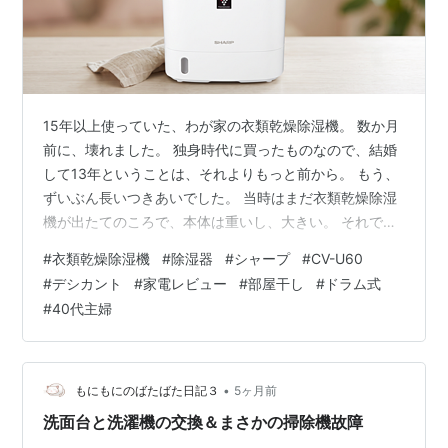
15年以上使っていた、わが家の衣類乾燥除湿機。 数か月
前に、壊れました。 独身時代に買ったものなので、結婚
して13年ということは、それよりもっと前から。 もう、
ずいぶん長いつきあいでした。 当時はまだ衣類乾燥除湿
機が出たてのころで、本体は重いし、大きい。 それで
も、雨の日も冬場も、ずっとわが家の洗濯を支えてくれ
#
衣類乾燥除湿機
#
除湿器
#
シャープ
#
CV-U60
ていました。 ……と、すんなり買い替えた、みたいに書
#
デシカント
#
家電レビュー
#
部屋干し
#
ドラム式
きましたが。 実は、これまでに「もう買わなくてもいい
#
40代主婦
かな」と思った時期が、2回ありました。 独身時代から
使っていた洗濯機が壊れて、数年前にドラム式にしたん
です。 乾燥機能がついているので、たいていのものは、
それで乾く。 だから一度は「乾…
•
もにもにのばたばた日記３
5ヶ月前
洗面台と洗濯機の交換＆まさかの掃除機故障