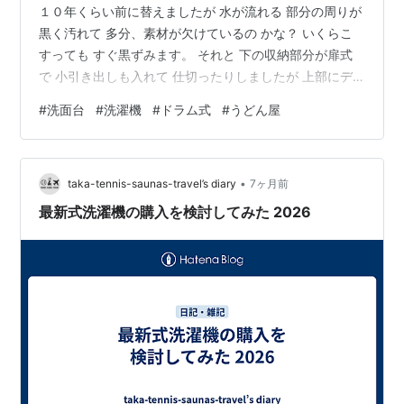
１０年くらい前に替えましたが 水が流れる 部分の周りが
黒く汚れて 多分、素材が欠けているの かな？ いくらこ
すっても すぐ黒ずみます。 それと 下の収納部分が扉式
で 小引き出しも入れて 仕切ったりしましたが 上部にデ
ッドスペースがあり 思うように収納できませんでした。
#
洗面台
#
洗濯機
#
ドラム式
#
うどん屋
なので 今回、両方を替えます。 洗濯カゴラックや３段プ
ラ引き出しは お風呂場へ。 この洗濯機は 義母が使って
いた物です。 ベランダの私の洗濯機は １年前から使って
•
いません。 嫁に来て５年間は台所の外、先日 水道管が破
taka-tennis-saunas-travel’s diary
7ヶ月前
裂した 所に洗濯機を置いていました。 次女が生まれる頃
最新式洗濯機の購入を検討してみた 2026
に ２…