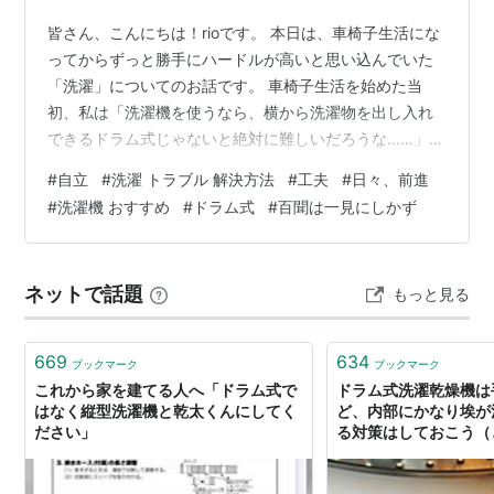
皆さん、こんにちは！rioです。 本日は、車椅子生活にな
ってからずっと勝手にハードルが高いと思い込んでいた
「洗濯」についてのお話です。 車椅子生活を始めた当
初、私は「洗濯機を使うなら、横から洗濯物を出し入れ
できるドラム式じゃないと絶対に難しいだろうな……」と
躊躇していました。上から覗き込むような縦型洗濯機だ
#
自立
#
洗濯 トラブル 解決方法
#
工夫
#
日々、前進
と、底にある洗濯物に手が届かなくて取り出せないので
#
洗濯機 おすすめ
#
ドラム式
#
百聞は一見にしかず
はないかと勝手にイメージしていたのです。 ドラム式洗
濯機を買うとなると費用もかかりますし、「まずは今あ
る環境でどうにかできないか」と思い切り、ダメ元で縦
ネットで話題
もっと見る
型の洗濯機を実際に使ってみることにしました。 する
と、予想は良い意味で裏切られました！ 車…
669
634
ブックマーク
ブックマーク
これから家を建てる人へ「ドラム式で
ドラム式洗濯乾燥機は
はなく縦型洗濯機と乾太くんにしてく
ど、内部にかなり埃が
ださい」
る対策はしておこう（と
AM A DOG