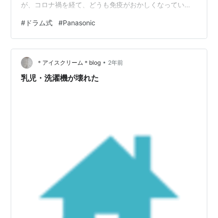
が、コロナ禍を経て、どうも免疫がおかしくなっている
気がします。 とはいえ、今度の風邪は軽いので、家で仕
#
ドラム式
#
Panasonic
事をする分には問題なさそうです。 さて。今日は洗濯機
の話。 潔癖症の私は、おひとり様のくせして、やたらと
洗濯機を回します。そのせいで、洗濯機を買い替えるタ
•
イミングも、大家族並み。洗濯機の寿命は生物と同じ
＊アイスクリーム＊blog
2年前
で、心臓の鼓動（回転数）で決まっていますので、（家
乳児・洗濯機が壊れた
庭用）洗濯乾燥機の場合、1日一回使用した…