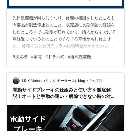
先日洗濯機が回らなくなり、修理の相談をしたところも
う部品が製造停止とのこと。販売店に長期保証の確認を
したところすでに期限が切れており、購入からすでに10
年経過しているとのことでそろそろ寿命かもしれませ
ん。 修理すると数万円プラス出張料金がかかるので、買
い替えとのコストやメリットを検討し買い替えをするこ
#
洗濯機
#
家電
#
ドラム式
#
縦式洗濯機
とに。ただし10年前でもかなりの額がした記憶なので心
して購入しないとです。 今はドラム式ですが、縦式だと
洗濯機自体は安いのですが水道代が倍ほどかかるという
•
ことでランニングコストを考えるとトントンという見解
LINK Motors（リンク モータース）blog
9ヶ月前
がネットでは多いです。 一方洗浄力は縦式に軍配があが
電動サイドブレーキの仕組みと使い方を徹底解
るのですが、その分が衣類が傷みやすいらしい…
説！オートと手動の違い・解除できない時の対処
法・ドラム式とディスク式の違いも紹介