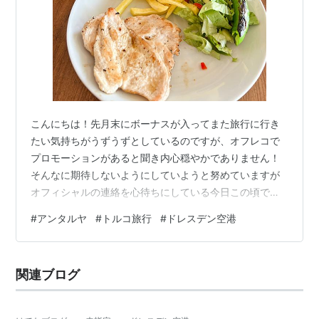
こんにちは！先月末にボーナスが入ってまた旅行に行き
たい気持ちがうずうずとしているのですが、オフレコで
プロモーションがあると聞き内心穏やかでありません！
そんなに期待しないようにしていようと努めていますが
オフィシャルの連絡を心待ちにしている今日この頃で
す。 さて、今日は前回の記事、アンタルヤのおすすめホ
#
アンタルヤ
#
トルコ旅行
#
ドレスデン空港
テルとレストランに続いて、ドレスデンからトルコ＝EU
圏外へ出るということに関して感じたことなど記録して
おきたいと思います。 ＜目次＞ ドレスデン空港から乗る
関連ブログ
初めての国際便 搭乗前の呼び出しと出国審査 トルコ国内
で困ったこと 鯖サンドはアンタルヤにはない まとめ ド
レスデン空港から乗る初めての国際便 …