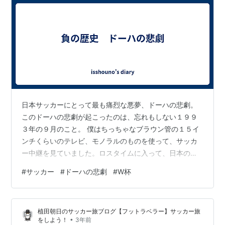
日本サッカーにとって最も痛烈な悪夢、ドーハの悲劇。
このドーハの悲劇が起こったのは、忘れもしない１９９
３年の９月のこと。 僕はちっちゃなブラウン管の１５イ
ンチくらいのテレビ、モノラルのものを使って、サッカ
ー中継を見ていました。ロスタイムに入って、日本のサ
ッカー関係者が握手を交わし、地元のメディアが動き始
#
サッカー
#
ドーハの悲劇
#
W杯
めた頃のこと。 僕の記憶が確かなら、１０番（エース）
のラモスは確か、カメラに向かってガッツポーズをした
はずです。会心の勝利による、ワールドカップが迫って
植田朝日のサッカー旅ブログ【フットラベラー】サッカー旅
いました。 ゴールが決まった瞬間、何かの芝居のように
•
をしよう！
3年前