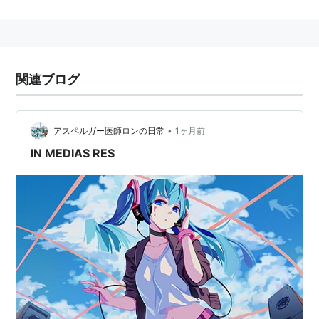
点ゴールにより日本対イラクは2-2の引分けに終わっ
た。これにより、W杯初出場を逃した。
1993年当時、日本国内でJリーグが発足し、W杯初出場
にむけ
オフトジャパン
は韓国に初勝利するなど活躍した
関連ブログ
が、このドーハでの予選結果・及びグループ内の別の試
合の結果により、1994年FIFAワールドカップ本大会へ
の出場権を失った。
•
アスペルガー医師ロンの日常
1ヶ月前
IN MEDIAS RES
日本は前半に
三浦知良
の先制点でリードしたものの、前
半終了間際に追いつかれたが、中山雅史の勝越しゴール
で2-1と日本が再びリードして迎えた後半ロスタイム、
武田修宏
のパスがイラクの選手に渡り、日本は速攻を受
けることとなった。日本は何とかこのピンチをコーナー
キックに逃れたものの、ほっとした隙を突かれて始まっ
たイラクのコーナーキックはロスタイムでありながらシ