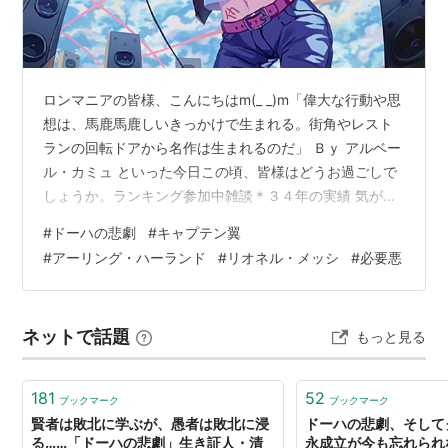
ョートコーナーだった。意表をつかれた日本ディフェン
スは、完全に後手にまわってしまい、イラクに同点弾を
許してしまった。
「
ドーハの悲劇
」の由来は、当時の「週刊サッカーマガ
ロンマニアの皆様、こんにちはm(_ _)m「偉大な行動や思
ジン」がこの試合を特集したときの見出しからきた。10
想は、馬鹿馬鹿しいきっかけで生まれる。街角やレスト
年後の特集記事で、「
ドーハの悲劇
」という名称への反
ランの回転ドアから名作は生まれるのだ」 Ｂｙ アルベー
対の声に答える形で、「なぜ
ドーハの悲劇
なのか？」と
ル・カミュ といった今日この頃、皆様はどうお過ごしで
しょうか。ランキング参加中雑談＊３４年の実績 気が付
いう記事を組んだ。
いたら1993年のJリーグ開幕から33年の時が経ってい
4年後の
1997年
、日本代表は初のワールドカップ出場を
#
ドーハの悲劇
#
キャプテン翼
て、最早一時期のブームを超えて、ニッポンのプロスポ
つかみ、その試合は「ドーハの悲劇」との対比で「
ジョ
#
アーリング・ハーランド
#
リオネル・メッシ
#
必要悪
ーツ文化の一角として定着したのである。ワタクシが来
ホールバルの歓喜
」と呼ばれることになる。
日した時は丁度Jリーグブームの真っ只中であり、ドーハ
の悲劇もリアルタイムで見ていたのである。やっぱブー
FIFAワールドカップ1994年アメリカ大会アジア
ネットで話題
もっと見る
ムだった事もあって、あの時のニッポン全土の落胆ぶり
地区最終予選メンバー
には凄まじいモンがあったので…
181
52
GK
ブックマーク
ブックマーク
賢者は敗北に学ぶが、愚者は敗北に浸
ドーハの悲劇、そして
[1]
松永成立
, [19]
前川和也
, [20]
楢崎正剛
る……「ドーハの悲劇」生き証人・清
永成立が今も忘れられ