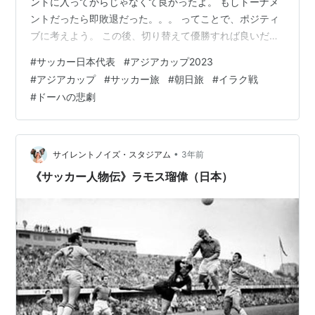
ントに入ってからじゃなくて良かったよ。 もしトーナメ
ントだったら即敗退だった。。。 ってことで、ポジティ
ブに考えよう。 この後、切り替えて優勝すれば良いだ
け！w 今の日本がアジアで2敗するか！？ と言うこと
#
サッカー日本代表
#
アジアカップ2023
で、イラクにファイナルでリベンジしましょう。 まっ、
#
アジアカップ
#
サッカー旅
#
朝日旅
#
イラク戦
イラクがファイナルまで上がって来れればの話だけど
#
ドーハの悲劇
ね。 って、このぐらい強気で行こうぜ！！ バモ ニッポ
ン ◆DOHA IS OUR HOMETOWNじゃなかったドーハ ◆
日本1-2イラク ◆ドーハでのイラク戦 ◆Junpieter
Futbo…
•
サイレントノイズ・スタジアム
3年前
《サッカー人物伝》ラモス瑠偉（日本）