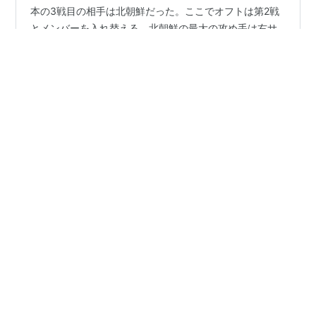
本の3戦目の相手は北朝鮮だった。ここでオフトは第2戦
とメンバーを入れ替える。北朝鮮の最大の攻め手は右サ
イドバック、キム・ガンミンの攻撃参加であったが、日
本はこれに対処すべく、守備に不安のある三浦泰年に代
えて左サイドに勝矢寿延を起用した。 勝矢は本来、セン
#
ドーハの悲劇
ター又は右サイドで硬い守備を誇る選手だったが、スペ
イン合宿で左サイドも試されていた。だが守備専門で攻
撃参加の望めない勝矢を起用したということは、同時に
植田朝日のサッカー旅ブログ【フットラベラー】サッカー旅
日本の生命線であった左からのサイド攻撃を犠牲にする
•
をしよう！
4年前
という意味でもあった。 そこでオフトは好調な選手を最
【9大会連続現地観戦】ワールドカップ カタール
前線に据え、彼らの攻撃力に期待を寄せた。す…
2022の旅🇶🇦(2022/11/19〜12/7)