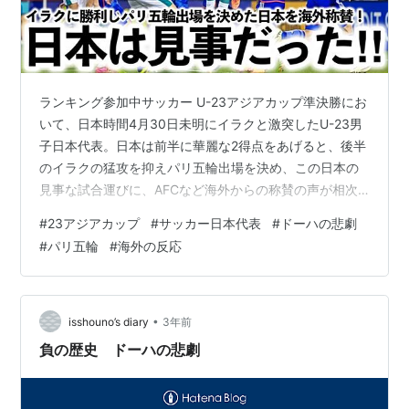
ランキング参加中サッカー U-23アジアカップ準決勝にお
いて、日本時間4月30日未明にイラクと激突したU-23男
子日本代表。日本は前半に華麗な2得点をあげると、後半
のイラクの猛攻を抑えパリ五輪出場を決め、この日本の
見事な試合運びに、AFCなど海外からの称賛の声が相次
いでいます。 あの”ドーハの悲劇”を生み出した当事者が
#
23アジアカップ
#
サッカー日本代表
#
ドーハの悲劇
監督となってイラクを率い、その会場でパリ五輪出場を
#
パリ五輪
#
海外の反応
かけ挑んだ日本。カタールを破ったことにより中3日とい
うスケジュールでの試合となったこともあってか、選手
たちはこれまで以上に溌剌としたプレーを見せてくれま
した。 イラクは対日本としてシステムを変更して挑みま
•
isshouno’s diary
3年前
したが、序盤から日本が主導…
負の歴史 ドーハの悲劇