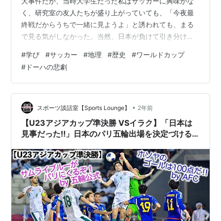
大事件だが、当時大学生だった私はサッカーに興味がな
く、研究室の友人たちが盛り上がっていても、「今夜最
終戦だからうちで一緒に見ようよ」と誘われても、まる
で見る気がしなかった。当然、日本が負けて引き分けて
（間違いのご指摘ありがとうございます）ワールドカッ
#
学び
#
サッカー
#
地理
#
歴史
#
ワールドカップ
プ出場を逃したと聞いても「ふーん」で終わりである。
#
ドーハの悲劇
しかしその後、先輩が研究室に持ち込んだサッカーゲー
ムが流行り、それに熱中していく中で、だんだんとサッ
カーが好きになっていく。なんとなく選んだにすぎない
イタリアチームがひいきになり、1994年のワールドカッ
•
スポーツ談話室【Sports Lounge】
2年前
プではロベルト・バッジョ率いるイタリアチーム…
【U23アジアカップ準決勝 VSイラク】「日本は
見事だった‼︎」日本のパリ五輪出場を決定づける
試合を海外が称賛♪