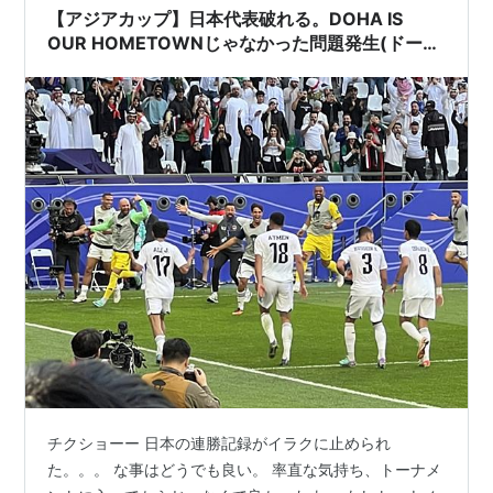
思えました。あまりに周りがうまくいきすぎていたから
【アジアカップ】日本代表破れる。DOHA IS
ですよ。実は、フランスもあの１９９４年アメリ…
OUR HOMETOWNじゃなかった問題発生(ドーハ
🇶🇦)
チクショーー 日本の連勝記録がイラクに止められ
た。。。 な事はどうでも良い。 率直な気持ち、トーナメ