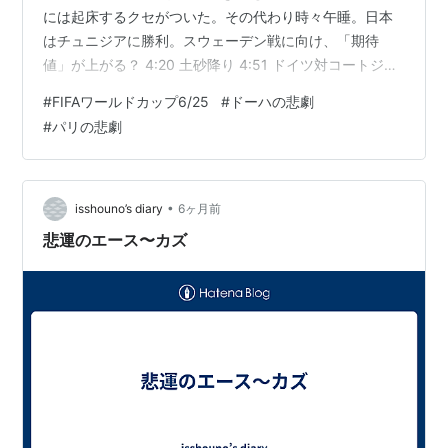
には起床するクセがついた。その代わり時々午睡。日本
はチュニジアに勝利。スウェーデン戦に向け、「期待
値」が上がる？ 4:20 土砂降り 4:51 ドイツ対コートジボ
アール 6:56 ドイツ強し。中盤での速いショートパスはい
#
FIFAワールドカップ6/25
#
ドーハの悲劇
かにもドイツ？ 12:51 チュニジア対日本 15:03 勝って円
#
パリの悲劇
陣を組む。いまさらながら森安さんはドーハの悲劇
（1993/10/28）を忘れない！？ちなみに同じ年には、フ
ランスが最終戦（欧州予選）90分でブルガリアに１対２
とされ、本大会に出場できなかった（「パリ…
•
isshouno’s diary
6ヶ月前
悲運のエース〜カズ