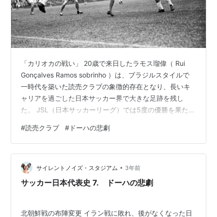
「カリオカの戦い」 20歳で来日したラモス瑠偉（ Rui
Gonçalves Ramos sobrinho ）は、ブラジルスタイルで
一時代を築いた読売クラブの象徴的存在となり、長いキ
ャリアを過ごした日本サッカー界で大きな足跡を残し
た。 JSL（日本サッカーリーグ）では5度の優勝を果た
し、得点王2回、アシスト王3回を獲得。天皇杯も3度制
#
読売クラブ
#
ドーハの悲劇
覇するなど、多くのタイトルをチームにもたらした。そ
の後プロ化したJリーグでも、ヴェルディ川崎の中心選手
として活躍する。 89年に帰化し、90年には33歳で日本
•
代表入り。オフトジャパンの司令塔となり、ダイナステ
サイレントノイズ・スタジアム
3年前
ィカップ（現E-1東アジア選手権）優勝とアジアカップ初
サッカー日本代表史 7. ドーハの悲劇
制…
北朝鮮戦の布陣変更 イラン戦に敗れ、後がなくなった日