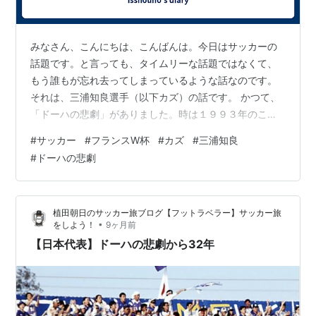
みなさん、こんにちは、こんばんは。今日はサッカーの
話題です。と言っても、タイムリーな話題ではなくて、
もう誰もが忘れ去ってしまっているような話なのです。
それは、三浦知良選手（以下カズ）の話です。 かつて、
「ドーハの悲劇」がありました。時は１９９３年のこ
と。 その時、日本はロスタイムの被弾で、悲願のワール
#
サッカー
#
フランスW杯
#
カズ
#
三浦知良
ドカップ初出場を逃してしまいました。その時のエース
#
ドーハの悲劇
だったのが、その四年後のフランスW杯初出場の前野ゲ
ームにも、度々スタメンに名を連ねていた。 彼は、フラ
ンスW杯最終予選の初戦、ウズベキスタン戦で４ゴー
植田朝日のサッカー旅ブログ【フットラベラー】サッカー旅
ル。幸先のいいスタートを見せましたが……。結局もう承
•
をしよう！
9ヶ月前
知の方もおられるかもしれませんが、日本の１９９…
【日本代表】ドーハの悲劇から32年