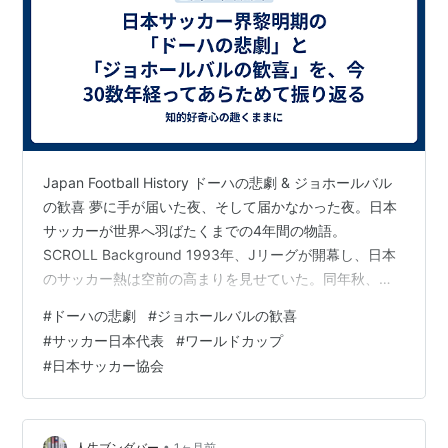
Japan Football History ドーハの悲劇 & ジョホールバル
の歓喜 夢に手が届いた夜、そして届かなかった夜。日本
サッカーが世界へ羽ばたくまでの4年間の物語。
SCROLL Background 1993年、Jリーグが開幕し、日本
のサッカー熱は空前の高まりを見せていた。同年秋、ワ
ールドカップ初出場まであと一歩に迫りながら、ロスタ
#
ドーハの悲劇
#
ジョホールバルの歓喜
イムの失点で夢は砕けた。そして4年後、マレーシアの夜
#
サッカー日本代表
#
ワールドカップ
に「歓喜」が生まれた。 1993年 Jリーグ開幕·1993年 ア
#
日本サッカー協会
ジア最終予選 ドーハ開催·1993年10月28日 ドーハの悲劇
·1994年 アメリカW杯 出場ならず·1997年 フランスW杯
アジア予選…
•
人生ブンダバー
1ヶ月前