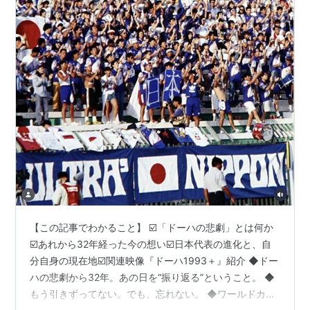
【この記事でわかること】 ☑️「ドーハの悲劇」とは何か
☑️あれから32年経った今の想い☑️日本代表の進化と、自
分自身の現在地☑️関連映像『ドーハ1993＋』紹介 ◆ドー
ハの悲劇から32年。あの日を“振り返る”ということ。 ◆
もう引きずってない。でも、忘れない。 ◆ワールドカッ