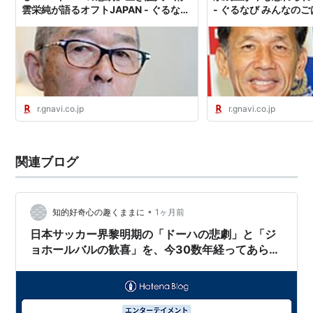
雲栄純が語るオフトJAPAN - ぐるなび
- ぐるなび みんなの
DF
みんなのごはん
[2]
大嶽直人
, [3]
勝矢寿延
, [4]
堀池巧
, [5]
柱谷哲二
,
[6]
都並敏史
, [7]
井原正巳
, [22]
大野俊三
MF
[8]
福田正博
, [10]
ラモス瑠偉
, [14]
北澤豪
, [15]
吉田
r.gnavi.co.jp
r.gnavi.co.jp
光範
, [17]
森保一
, [18]
澤登正朗
, [21]
三浦泰年
FW
関連ブログ
[9]
武田修宏
, [11]
三浦知良
, [12]
長谷川健太
, [13]
黒崎
比差支
, [16]
中山雅史
, [20]
高木琢也
監督
•
知的好奇心の趣くままに
1ヶ月前
ハンス・オフト
日本サッカー界黎明期の「ドーハの悲劇」と「ジ
ョホールバルの歓喜」を、今30数年経ってあらた
関連キーワード
めて振り返る
サッカー日本代表
ジョホールバルの歓喜