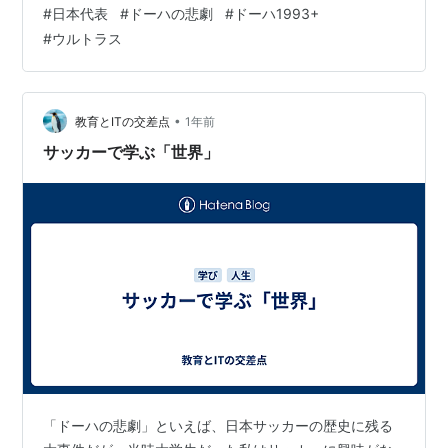
プ常連国になった日本 ◆オレたちは止まってない ◆ドー
#
日本代表
#
ドーハの悲劇
#
ドーハ1993+
ハ1993＋（植田朝日監督作品） ◆日本代表関連 ◆ドー
#
ウルトラス
ハの悲劇から32年。あの日を“振り返る”ということ。
1993年10月28日── あの日、オレたちは「夢の終わり」
をスタジアムで目撃した。 ラストワンプレーで失われた
W杯切符。 日本中が呆然とし、サッカーという言葉…
•
教育とITの交差点
1年前
サッカーで学ぶ「世界」
「ドーハの悲劇」といえば、日本サッカーの歴史に残る