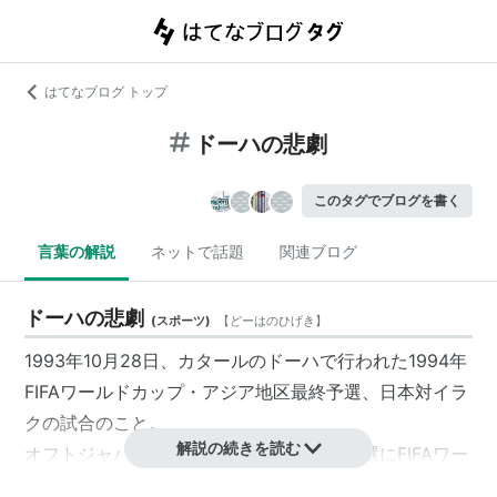
はてなブログ トップ
ドーハの悲劇
このタグでブログを書く
言葉の解説
ネットで話題
関連ブログ
ドーハの悲劇
(
スポーツ
)
【
どーはのひげき
】
1993年
10月28日、カタールの
ドーハ
で行われた
1994年
FIFAワールドカップ・アジア地区最終予選、日本対イラ
クの試合のこと。
解説の続きを読む
オフトジャパン
は、このアジア地区最終予選にFIFAワー
ルドカップ初出場をかけていたが、ロスタイム間際の同