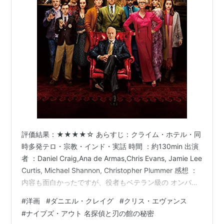
評価結果：★★★★☆ あらすじ：クライム・ホテル・同
時多発テロ・宗教・インド・実話 時間 ：約130min 出演
者 ：Daniel Craig,Ana de Armas,Chris Evans, Jamie Lee
Curtis, Michael Shannon, Christopher Plummer 感想 ：
内容も面白かったですが、役者もベテラン級の オンパレ
ードで、久々に見る人もいたので 色々楽しめました！
#
洋画
#
ダニエル・クレイグ
#
クリス・エヴァンス
Old School的な探偵ものって感じと、斬新な トリックの
#
ナイブズ・アウト 名探偵と刃の館の秘密
組み合わせがgood！ Daniel Craigといえばアクションし