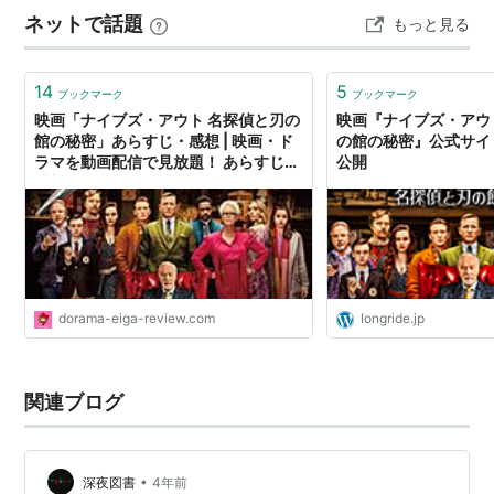
ネットで話題
もっと見る
14
5
ブックマーク
ブックマーク
映画「ナイブズ・アウト 名探偵と刃の
映画『ナイブズ・アウ
館の秘密」あらすじ・感想 | 映画・ド
の館の秘密』公式サイト｜
ラマを動画配信で見放題！ あらすじ・
公開
感想・ネタバレブログ
dorama-eiga-review.com
longride.jp
関連ブログ
•
深夜図書
4年前