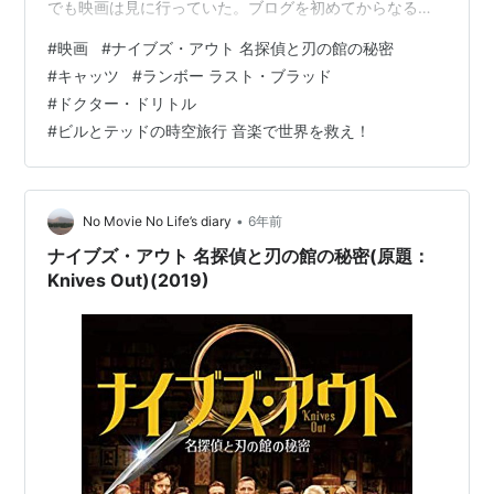
でも映画は見に行っていた。ブログを初めてからなるべ
くブログ本編でも感想を書いているので、それ以前のも
#
映画
#
ナイブズ・アウト 名探偵と刃の館の秘密
のを中心に、ざっと今年見た映画を振り返ってみたい。
#
キャッツ
#
ランボー ラスト・ブラッド
なお、見た時期はうろ覚え。リンク先はフィルマーク
#
ドクター・ドリトル
ス。ミステリものも盛大にネタバレしてるので注意。 2
#
ビルとテッドの時空旅行 音楽で世界を救え！
月 ナイブズ・アウト／名探偵と刃の館の秘密 2月 キャッ
ツ 6月 ランボー ラストブラッド 6月 ドクター・ドリトル
12月 ビルとテッドの時空旅…
•
No Movie No Life’s diary
6年前
ナイブズ・アウト 名探偵と刃の館の秘密(原題：
Knives Out)(2019)