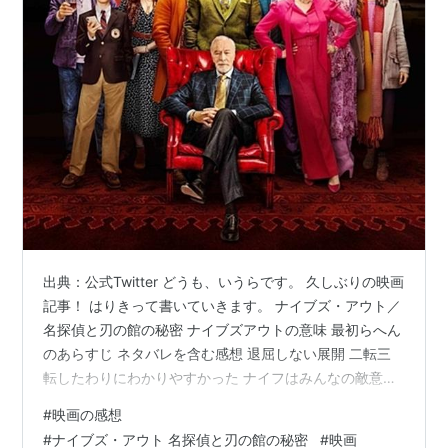
出典：公式Twitter どうも、いうらです。 久しぶりの映画
記事！ はりきって書いていきます。 ナイブズ・アウト／
名探偵と刃の館の秘密 ナイブズアウトの意味 最初らへん
のあらすじ ネタバレを含む感想 退屈しない展開 二転三
転したわりにわかりやすかった ナイフはみんなの敵意？
囲碁が映っていてちょっとうれしかった 続編 ナイブズ・
#
映画の感想
アウト／名探偵と刃の館の秘密 リンク 2019年に公開さ
#
ナイブズ・アウト 名探偵と刃の館の秘密
#
映画