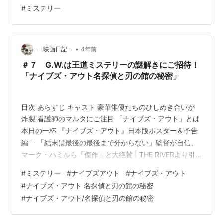
れたアメリカの映画です。 ジャンルはミステリーもの。
#
ミステリー
監督と脚本はライアン・ジョンソン。 この監督の他の作
品と言えば、「BRICK／ブリック」や「LOOPER／ルー
パー」、「スター・ウォーズ／最後のジェダイ」など…
•
＝映画日記＝
4年前
＃７ G.W.は王道ミステリーの謎解きにご招待！
「ナイブズ・アウト名探偵と刃の館の秘密」
目次 あらすじ キャスト 豪華俳優たちのひしめき合いが
炸裂 看護師のマルタにご注目 「ナイブズ・アウト」とは
本日の一杯 『ナイブズ・アウト』日本版ポスター＆予告
編 ─ 「結末は最後の最後まで分からない」監督が自信、
マーク・ハミルら「傑作」と大絶賛 | THE RIVERより引
用 あらすじ NY郊外の館で、巨大な出版社の創設者ハー
#
ミステリー
#
ナイブズアウト
#
ナイブズ・アウト
ラン・スロンビーが85歳の誕生日パーティーの翌朝、遺
#
ナイブズ・アウト 名探偵と刃の館の秘密
体で発見される。名探偵ブノワ・ブランは、匿名の人物
#
ナイブズ・アウト/名探偵と刃の館の秘密
からこの事件の調査依頼を受けることになる。パーティ
ーに参加していた資産家の家族や看護師、家政婦ら屋敷