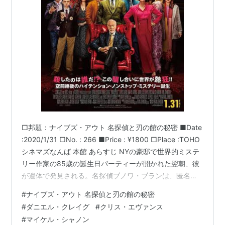
□邦題：ナイブズ・アウト 名探偵と刃の館の秘密 ■Date
:2020/1/31 □No. : 266 ■Price : ¥1800 □Place :TOHO
シネマズなんば 本館 あらすじ NYの豪邸で世界的ミステ
リー作家の85歳の誕生日パーティーが開かれた翌朝、彼
が遺体で発見される。名探偵ブノワ・ブランは、匿名の
人物からこの事件の調査依頼を受けることになる。パー
#
ナイブズ・アウト 名探偵と刃の館の秘密
ティーに参加していた資産家の家族や看護師、家政婦ら
#
ダニエル・クレイグ
#
クリス・エヴァンス
屋敷にいた全員が第一容疑者。調査が進むうちに名探偵
#
マイケル・シャノン
が家族のもつれた謎を解き明かし、事件の真相に迫って