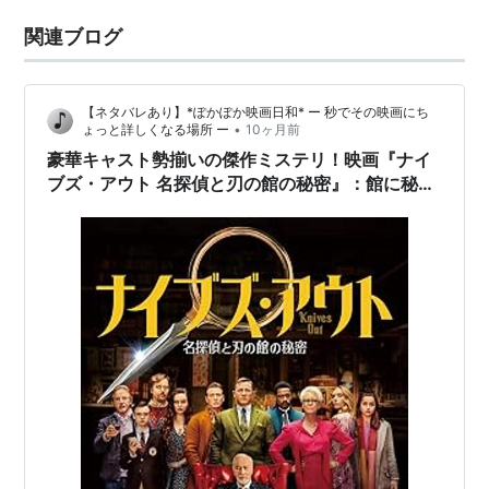
関連ブログ
【ネタバレあり】*ぽかぽか映画日和* ー 秒でその映画にち
•
ょっと詳しくなる場所 ー
10ヶ月前
豪華キャスト勢揃いの傑作ミステリ！映画『ナイ
ブズ・アウト 名探偵と刃の館の秘密』：館に秘め
られた家族の嘘と真相