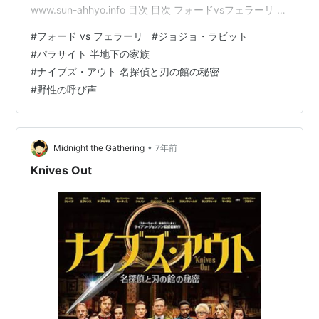
www.sun-ahhyo.info 目次 目次 フォードvsフェラーリ パ
ラサイト／半地下の家族 ジョジョ・ラビット ナイブズ・
#
フォード vs フェラーリ
#
ジョジョ・ラビット
アウト／名探偵と刃の館の秘密 his 野性の呼び声 4月に観
#
パラサイト 半地下の家族
たい映画 関連記事 フォードvsフェラーリ フォードvsフ
#
ナイブズ・アウト 名探偵と刃の館の秘密
ェラーリ [AmazonDVDコレクション] [Blu-ray] 発売日:
#
野性の呼び声
2020/12/02 メディア: Blu-ray 詳しくは単独記事を。
レ…
•
Midnight the Gathering
7年前
Knives Out