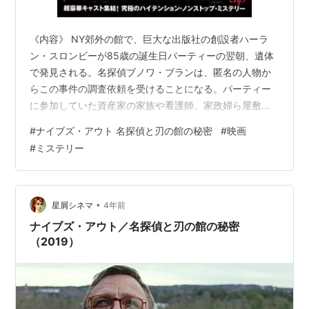
《内容》 NY郊外の館で、巨大な出版社の創設者ハーラ
ン・スロンビーが85歳の誕生日パーティーの翌朝、遺体
で発見される。名探偵ブノワ・ブランは、匿名の人物か
らこの事件の調査依頼を受けることになる。パーティー
に参加していた資産家の家族や看護師、家政婦ら屋敷に
いた全員が第一容疑者。調査が進むうちに名探偵が家族
#
ナイブズ・アウト 名探偵と刃の館の秘密
#
映画
のもつれた謎を解き明かし、事件の真相に迫っていく
#
ミステリー
―。 バクラウで知って見てみた。
www.xxxkazarea.com ミステリー作品にあまり思い入れ
がないのが残念。たぶん、ミステリー好きだったらめっ
ちゃ感想書けそう。なんとなーく「オリエント急行殺人
•
星屑シネマ
4年前
事件」を思い出した。バクラウや半地下の家族との…
ナイブズ・アウト／名探偵と刃の館の秘密
（2019）