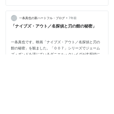
いく―。 感想 昨日に引き続き2日連続ですね。本日は2本
鑑賞。まずは一本目。 ミステ…
•
一条真也の新ハートフル・ブログ
7年前
「ナイブズ・アウト／名探偵と刃の館の秘密」