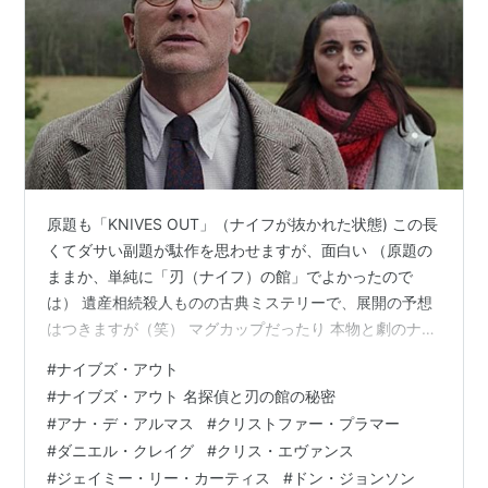
原題も「KNIVES OUT」（ナイフが抜かれた状態) この長
くてダサい副題が駄作を思わせますが、面白い （原題の
ままか、単純に「刃（ナイフ）の館」でよかったので
は） 遺産相続殺人ものの古典ミステリーで、展開の予想
はつきますが（笑） マグカップだったり 本物と劇のナイ
フの違いが分からない甘ちゃんとか 伏線の回収の巧さは
#
ナイブズ・アウト
なかなかのもの しかも私的に、女優では今一番のお気に
#
ナイブズ・アウト 名探偵と刃の館の秘密
入り♪の アナ・デ・アルマスちゃんがヒロイン （最近は
#
アナ・デ・アルマス
#
クリストファー・プラマー
女の子もいいなと思うようになってきた変態） こんなに
#
ダニエル・クレイグ
#
クリス・エヴァンス
可愛いなら、ゲロ吐いても殺人犯しても許す！（笑） そ
#
ジェイミー・リー・カーティス
#
ドン・ジョンソン
んな感じで（どんな感じよ 笑）良き良き マルタ・カブレ