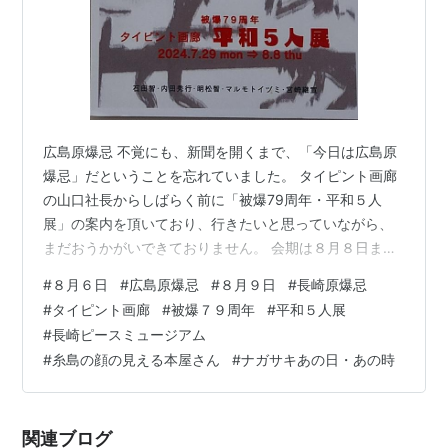
広島原爆忌 不覚にも、新聞を開くまで、「今日は広島原
爆忌」だということを忘れていました。 タイピント画廊
の山口社長からしばらく前に「被爆79周年・平和５人
展」の案内を頂いており、行きたいと思っていながら、
まだおうかがいできておりません。 会期は８月８日まで
ですから、行くなら明日しかないのですが・・・ 明日は
#
８月６日
#
広島原爆忌
#
８月９日
#
長崎原爆忌
前々から予定していたことがあり・・・迷っています。
#
タイピント画廊
#
被爆７９周年
#
平和５人展
明日の午前中にその用件を済ませ、午後から長崎に向か
#
長崎ピースミュージアム
うというテならばあるのだけれど・・・ちょっと強行軍
#
糸島の顔の見える本屋さん
#
ナガサキあの日・あの時
かなぁ。でも、それしか・・・な・い・・・ ９日は長崎
原爆忌ですが、その日は長崎で迎えず、８日のうちに戻
るつもりでいます。 ここで父の被爆体験…
関連ブログ