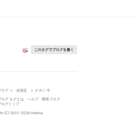
このタグでブログを書く
ブログ
>
未指定
>
ナガノ 牛
ブログ タグとは
ヘルプ
開発ブログ
ブログトップ
ht (C) 2001-
2026
Hatena.