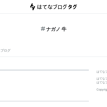
ナガノ 牛
連ブログ
はてな
はてな
はてな
Copyrig