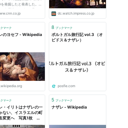
跡を発掘したと発表した。こ
代の住居跡がナザレで見つか
ww.cnn.co.jp
dc.watch.impress.co.jp
のは初めて。当時のナザレを
大きな手がかりになると期待
ている。 考古庁によると、
8
ックマーク
ブックマーク
時代の墳墓は数多く見つか
のヨセフ - Wikipedia
ポルトガル旅行記 vol.3 （オ
ビドス＆ナザレ）
.wikipedia.org
posfie.com
5
ックマーク
ブックマーク
レ・イリトはナザレの一
ナザレ - Wikipedia
ゃない、イスラエルの町
名変更へ 写真1枚 国
ース：AFPBB News