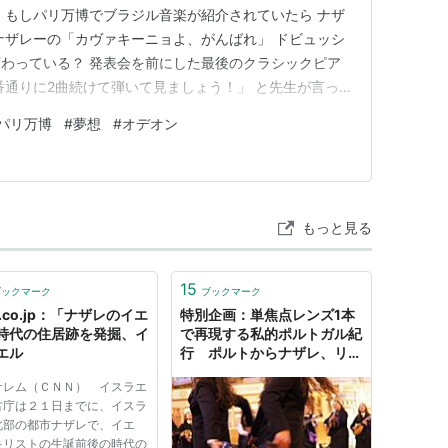
 もしパリ万博でブラジル音楽が紹介されていたら ナザ
ナザレーの「カヴァキーニョよ、がんばれ」 ドビュッシ
わっている？ 発表会を前にした最後のクラシックピア
番通りに2曲続けて弾いて見ましょう！」 と先生が言っ
っぱいにみなぎらせ、まずドビュッシーの「夢想」か
パリ万博
#
夢想
#
オデオン
デオン」を弾いた。 この2曲のあいだには充分な時間を
ら言われている。 で…
もっと見る
15
ブックマーク
ブックマーク
.co.jp：「ナザレのイエ
特別企画：単焦点レンズ1本
時代の住居跡を発掘、イ
で再現する私的ポルトガル紀
エル
行 ポルトからナザレ、リス
ボン、そしてポルトへ
サレム（ＣＮＮ） イスラエ
古庁は２１日までに、イスラ
北部の都市ナザレで、イエ
キリストの生誕前後の時代の