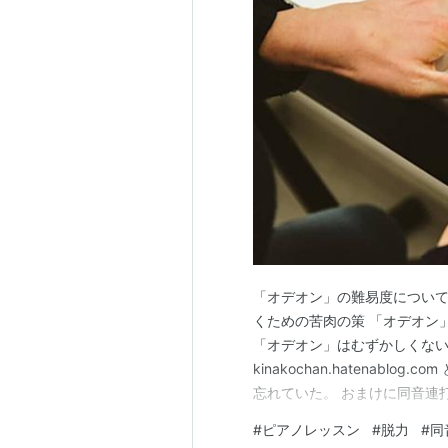
「オデオン」の難易度について
くための苦肉の策 「オデオン
「オデオン」はむずかしくない、と
kinakochan.hatenab
忘れていた。 おまけに同音連
い」と先生から言われ、シシシ
#
ピアノレッスン
#
脱力
#
同
のも記憶から飛んでいた。 な