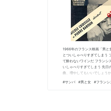
1966年のフランス映画「男と女」（
とついしゃべりすぎてしまう 
て酔わないワインだ フランシ
いしゃべりすぎてしまう 先日
曲、増やしてもいいでしょう
していたと思う。 何かにかが
#
サンバ
#
男と女
#
フランシ
～ どんどん弾いてください！
オデオンと記入した申込用…