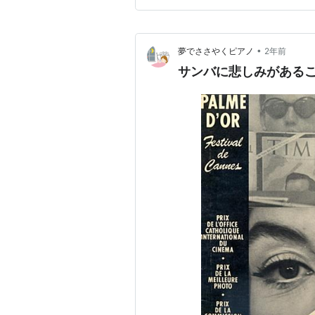
力あるのみ 問題の同音連打は
•
夢でささやくピアノ
2年前
サンバに悲しみがある