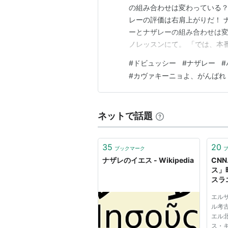
の組み合わせは変わっている？
レーの評価は右肩上がりだ！ 
ーとナザレーの組み合わせは変
ノレッスンにて。 「では、本
た。 そこで私は緊張感を体い
#
ドビュッシー
#
ナザレー
#
ら、そして次にナザレーの「オ
#
カヴァキーニョよ、がんばれ
とるように、と以前にも先生か
ネットで話題
35
20
ブックマーク
ナザレのイエス - Wikipedia
CNN
ス」
スラ
エル
ル考
エル
ス・