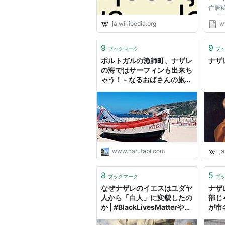
住居
の時
ja.wikipedia.org
w
った
知る
され
9
9
ブックマーク
ブ
この
ポルトガルの漁師町、ナザレ
ナザレ
っ...
の海ではサーフィンも出来ち
ゃう！ - なるおばさんの旅日
記
www.narutabi.com
ja
8
5
ブックマーク
ブ
なぜナザレのイエスはユダヤ
ナザ
人から「白人」に変貌したの
部じ
か | #BlackLivesMatterや植
が市
民地主義に対する反省で問い
際ニュ