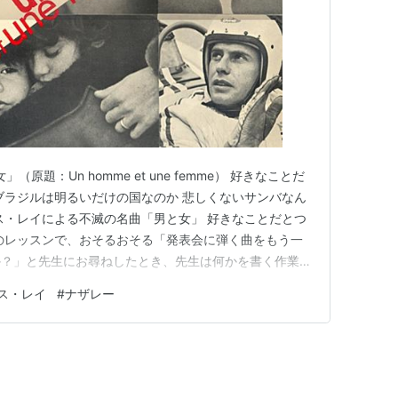
原題：Un homme et une femme） 好きなことだ
ブラジルは明るいだけの国なのか 悲しくないサンバなん
ス・レイによる不滅の名曲「男と女」 好きなことだとつ
のレッスンで、おそるおそる「発表会に弾く曲をもう一
か？」と先生にお尋ねしたとき、先生は何かを書く作業を
みこんだまま、作業を続けていた先生は、 「いいですよ
ス・レイ
#
ナザレー
」 というので、私はドビュッシーの夢想と、ナザレーの