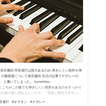
発言撤回 同音連打は脱力あるのみ 弾きにくい箇所を弾
」の難易度について発言撤回 先日の記事でナザレーの
書いてしまった。 kuromitsu-
log.com ところがこの曲でも弾きにくい箇所があるのをすっかり
打が繰り返し現れるところで、「完全に脱力できていな
を繰り返し10回くらい、レッスン中に打鍵させられた
音連打
#
オデオン
#
ナザレー
んだ、ちっともやさしくないじゃないか！ 同音連打は脱