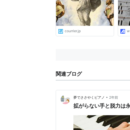
直されるキリスト像
courrier.jp
w
関連ブログ
•
夢でささやくピアノ
2年前
拡がらない手と脱力は