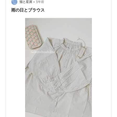
デザインもあったり。 前回、一人で沖縄行ったときに、
•
猫と星屑
5年前
モスモスのショップで長い…
雨の日とブラウス