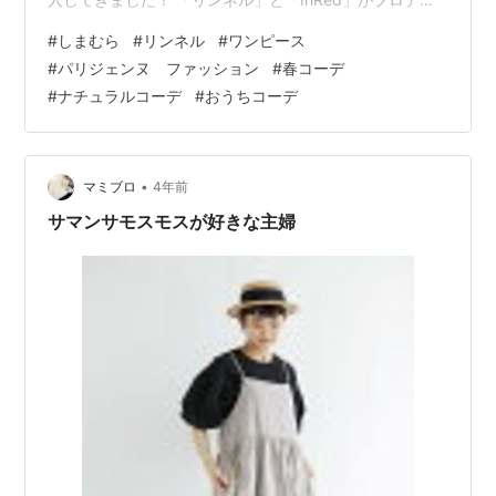
ースするSEASON REASON by Lin.&Redの新商品です！
#
しまむら
#
リンネル
#
ワンピース
厚地ダブルガーゼの生地は厚地で2重織りになっているの
#
パリジェンヌ ファッション
#
春コーデ
でまだ寒いこの時期からも重ね着として◎インナーにタ
#
ナチュラルコーデ
#
おうちコーデ
ートルを合わせたり暖かくなったら前を開けて羽織とし
ても活用できそうです！ゆったりシルエットですがウエ
ストに切り替えが入っているので1枚でもスッキリと着こ
なせます♡…
•
マミブロ
4年前
サマンサモスモスが好きな主婦