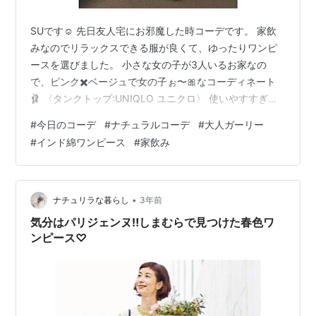
SUです☺️ 先日友人宅にお邪魔した時コーデです。 家飲
みなのでリラックスできる服が良くて、ゆったりワンピ
ースを選びました。 小さな女の子が3人いるお家なの
で、ピンク✖️ベージュで女の子ぉ〜🎀なコーディネート
🩰 〈タンクトップ:UNIQLO ユニクロ〉 使いやすすぎヘ
ビロテ中のUNIQLOタンク。 やはりベージュは使いやす
#
今日のコーデ
#
ナチュラルコーデ
#
大人ガーリー
いっ❣️ www.uniqlo.com 過去のコーディネートはこちら
#
インド綿ワンピース
#
家飲み
💁‍♀️(色違いよ) suvetement.hatenablog.com 〈ワンピー
ス:Another Edition アナザーエディション〉 アナザーエ
ディションのインド綿のワンピース👗 ほぼ部屋着になり
つ…
•
ナチュリラな暮らし
3年前
気分はパリジェンヌ‼しまむらで見つけた春色ワ
ンピース♡