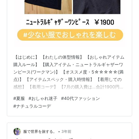
【はじめに】 【わたしの体型情報】 【おしゃれアイテム
購入ルール】 【購入アイテム・ニュートラルギャザーワ
ンピース(ワークマン)】 【オススメ度・5☆☆☆☆☆(満
点)】 【アイテムスペック・購入時情報】 【着用しての
感想】 【着用コーデ】 【7月の購入費は…合計1900円で
予算内クリア！】 【おわりに&次回予告】 【はじめに】
#
夏服
#
おしゃれ迷子
#
40代ファッション
あれこれ値上げで家計ひっ迫！ でもおしゃれは諦めたく
#
ナチュラルコーデ
ない！！ そんな40代パート看護師母ちゃんが リアルに
購入したアイテムを 毎月公開していきます！ 飽きっぽい
のでいつまで記事を 書き続けられるか？！(笑) そこも含
めてお楽しみください☆ 【わたしの体型情報】 身長14…
•
服で世界を旅する。
3年前