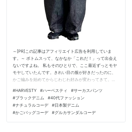
～[PR]この記事はアフィリエイト広告を利用していま
す。～ ボトムスって、なかなか「これだ！」って出会え
ないですよね。 私もそのひとりで、ここ最近ずっとモヤ
モヤしていたんです。きれい目の服が好きだったのに、
かご編みを始めてからじわじわ好みが変わってきて。気
づいたら、ナチュラルな手仕事が映える服装が好きにな
#
HARVESTY
#
ハーベスティ
#
サーカスパンツ
っていました。 でも40代。プチプラだけで揃えるのも、
#
ブラックデニム
#
40代ファッション
なんとなく「手を抜いてる感」が出てしまって。 ボトム
#
ナチュラルコーデ
#
日本製デニム
スだけは、本当に気に入ったものを選びたい。そう思っ
#
かごバッグコーデ
#
グルカサンダルコーデ
て探していたら出会ったのが、HARVESTY（ハーベステ
ィ）のブラックデニム サーカスパンツでした。 気になり
すぎて購入前にかなり調べたの…