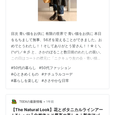
目次 青い猫をお供に 有限の世界で 青い猫をお供に 本日
をもちまして無事、56才を迎えることができました。お
めでとうわたし！！そしてありがとう皆さん！！☆ミ＼
(^o^)／☆彡 と、さかのぼること数日前のわたしの装い。
この日はコートの襟元に「ニクキュウ友の会・青い猫」
のブローチを付けてみました。 祖母が残したマホガニー
#
50代の暮らし
#
50代ファッション
製のチェスト、その引き出しを開けたときに見つけたブ
#
心ときめくもの
#
ナチュラルコーデ
ローチ。そんな雰囲気をイメージして作りました。 かす
#
暮らしを楽しむ
#
ささやかな日常
れ具合が味わい深い足跡型のビーズ、その下に揺れるシ
ッポ、それらをつなぐ金古美のパーツ。 特に肉球好きや
ネコ派やイヌ派でなくても、きっとこのブローチは心を
くすぐられるはず♪ ニクキ…
•
TEEXの最新情報
1年前
【The Natural Look】花とボタニカルラインアー