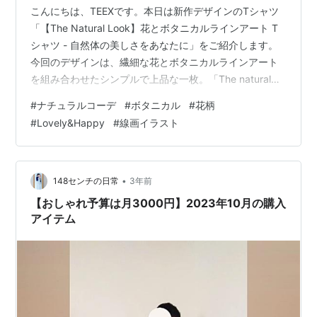
こんにちは、TEEXです。本日は新作デザインのTシャツ
「【The Natural Look】花とボタニカルラインアート T
シャツ - 自然体の美しさをあなたに」をご紹介します。
今回のデザインは、繊細な花とボタニカルラインアート
を組み合わせたシンプルで上品な一枚。「The natural
look is the most beautiful」というメッセージを込め、飾
#
ナチュラルコーデ
#
ボタニカル
#
花柄
らない自分の魅力を大切にしたい方にぴったりです。 カ
#
Lovely&Happy
#
線画イラスト
ラー展開は ブラック、ホワイト、ライトピンク の3色。
さらに、女性らしいシルエットを楽しめる レディースT
シャツ（ブラック） もラインナップしています。普段使
いはもちろん、ナチュ…
•
148センチの日常
3年前
【おしゃれ予算は月3000円】2023年10月の購入
アイテム