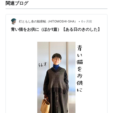
関連ブログ
•
灯ともし舎の観察帖（HITOMOSHI-SHA）
6ヶ月前
青い猫をお供に（ほか1篇）【ある日のきのした】