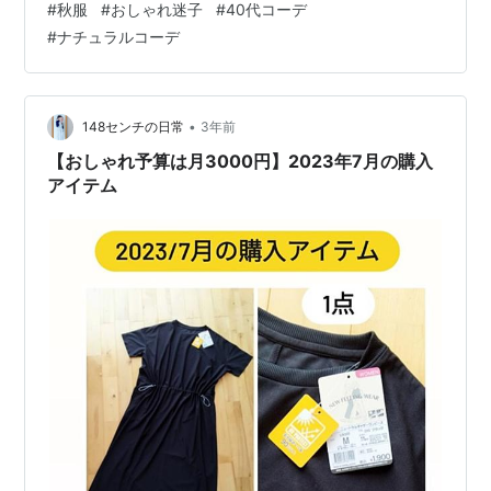
#
秋服
#
おしゃれ迷子
#
40代コーデ
ク・購入時情報】 【着用しての感想】 【着用コーデその
#
ナチュラルコーデ
1】 【着用コーデその2】 【10月の購入費は…合計3280
円で予算内ならず！】 【おわりに&次回予告】 【はじめ
に】 あれこれ値上げで家計ひっ迫！ でもおしゃれは諦め
たくない！！ そんな40代パート看護師母ちゃんが リア
•
148センチの日常
3年前
ル…
【おしゃれ予算は月3000円】2023年7月の購入
アイテム