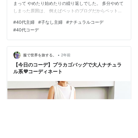
まって やめたり始めたりの繰り返しでした。 多分やめて
しまった原因は、 例えばペットのブログだからペットの
事を書かなければいけない、とか 誰かに向けて有益な情
#
40代主婦
#
子なし主婦
#
ナチュラルコーデ
報を書かなければいけない、とか コメントを返さなけれ
#
40代コーデ
ばいけない、とか（これが一番苦手でした） 自分で自分
を縛りつける事が多かったからだと思います。 それでも
またはじめてみたくなってしまったのは twitterやインス
タグラムではなくてブログを書くことが私には心地が良
•
服で世界を旅する。
2年前
いなと思ったからです。 …
【今日のコーデ】プラカゴバッグで大人ナチュラ
ル系💜コーディネート