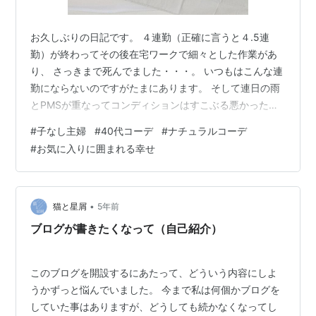
お久しぶりの日記です。 ４連勤（正確に言うと４.5連
勤）が終わってその後在宅ワークで細々とした作業があ
り、 さっきまで死んでました・・・。 いつもはこんな連
勤にならないのですがたまにあります。 そして連日の雨
とPMSが重なってコンディションはすこぶる悪かったの
ですが お仕事の方は何とか集中してする事ができたの
#
子なし主婦
#
40代コーデ
#
ナチュラルコーデ
で、少しくらい体調が悪い方がはかどるのかな...と思っ
#
お気に入りに囲まれる幸せ
てしまったくらいです笑 連日の雨がものすごかったの
で、先週の金曜にパート先のあまり話した事の無い方を
車で送る事になり...、（私の住んでいる地域は車が無い
と動けません） その方はバスを乗り継いで通っている方
•
猫と星屑
5年前
なのですが、最寄りのバスが止ま…
ブログが書きたくなって（自己紹介）
このブログを開設するにあたって、どういう内容にしよ
うかずっと悩んでいました。 今まで私は何個かブログを
していた事はありますが、どうしても続かなくなってし