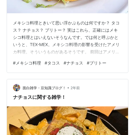
メキシコ料理ときいて思い浮かぶものは何ですか？ タコ
ス？ ナチョス？ ブリトー？ 実はこれら、正確にはメキ
シコ料理とはいえないそうなんです。では何と呼ぶかと
いうと、TEX-MEX。メキシコ料理の影響を受けたアメリ
カ料理。そういうものがあるそうです。 前回はアメリカ
のラテンアメリカ系移民のお話をしましたが、今回は彼
#
メキシコ料理
#
タコス
#
ナチョス
#
ブリトー
らがアメリカにもたらした食について、書いてみようと
思います。
•
面白雑学・豆知識ブログ！
2年前
ナチョスに関する雑学！