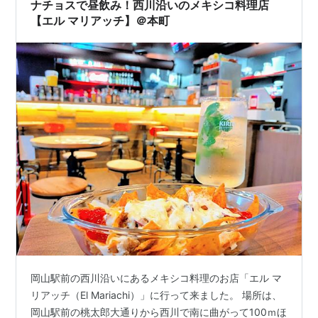
ナチョスで昼飲み！西川沿いのメキシコ料理店
【エル マリアッチ】＠本町
岡山駅前の西川沿いにあるメキシコ料理のお店「エル マ
リアッチ（El Mariachi）」に行って来ました。 場所は、
岡山駅前の桃太郎大通りから西川で南に曲がって100ｍほ