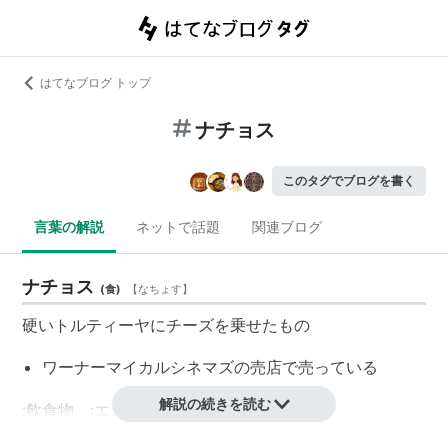
はてなブログ トップ
ナチョス
このタグでブログを書く
言葉の解説
ネットで話題
関連ブログ
ナチョス
(
食
)
【
なちょす
】
硬いトルティーヤにチーズを乗せたもの
ワーナーマイカルシネマズの売店で売っている
解説の続きを読む
:飲食物 :エスニック料理