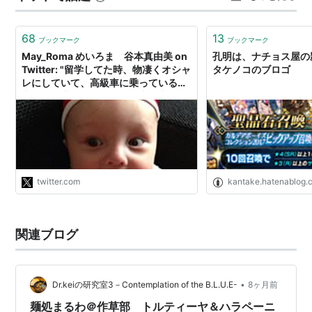
められ これは 主演のライアン・ゴズリングの演技が際立
っていた （あ…
68
13
ブックマーク
ブックマーク
May_Roma めいろま 谷本真由美 on
孔明は、ナチョス屋の親
Twitter: "留学してた時、物凄くオシャ
タケノコのブロゴ
レにしていて、高級車に乗っている日
本人同級生がいた。超有名大学出身だ
った。国際政治を学んでいるのに元難
民や途上国や有色人種をバカにしてい
た。食事に行って、ナチョスやビビン
バを見てなんだこれと驚いていた。後
に地方のDQN地帯出身だとばれた。"
twitter.com
kantake.hatenablog.
関連ブログ
•
Dr.keiの研究室3－Contemplation of the B.L.U.E-
8ヶ月前
麺処まるわ＠作草部 トルティーヤ＆ハラペーニ