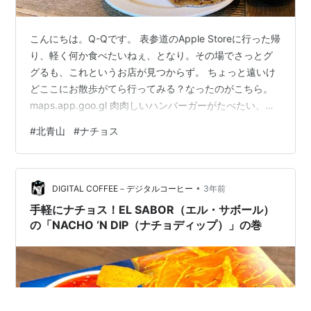
こんにちは。Q-Qです。 表参道のApple Storeに行った帰
り、軽く何か食べたいねぇ、となり。その場でさっとグ
グるも、これというお店が見つからず。 ちょっと遠いけ
どここにお散歩がてら行ってみる？なったのがこちら。
maps.app.goo.gl 肉肉しいハンバーガーがたべたい、と
いうことでググったのですが行ってみたらタコスなども
#
北青山
#
ナチョス
あり。 むしろそっちのほうがちょうどよい、ということ
でタコスに変更。 こちらがそのタコス。お野菜たっぷ
り。 さすがにこれだけでは、ということでチーズたっぷ
•
りナチョスも。 ハラペーニョが辛くておおおお！？とな
DIGITAL COFFEE－デジタルコーヒー
3年前
りましたが、それをよければ全然大丈夫。っていうか美
手軽にナチョス！EL SABOR（エル・サボール）
味しい^…
の「NACHO ‘N DIP（ナチョディップ）」の巻