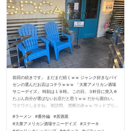
前回の続きです。 まだまだ続くｗｗ ジャンク好きなパイ
センの選んだお店はコチラｗｗｗ 「大衆アメリカン酒場
サニーデイズ」 時刻は１８時。 この日、３軒目に突入☆
たぶん自分が選ばないお店だと思うｗｗ だから面白い。
ワクワクしますね。 初訪問。 禁断の赤ｗｗ ウッドブリ
ッジ☆ 好きな赤。 カジュアルで気軽に楽しめる１本。
#
ラーメン
#
番外編
#
居酒屋
美味しい☆ たぶん５本くらい空けたと思うｗｗ 「名物サ
#
大衆アメリカン酒場サニーデイズ
#
ステーキ
ニービーフステーキ」 いきなりの真打登場☆ コチラはシ
#
ガーリックシュリンプ
#
ナチョス
#
パフューム