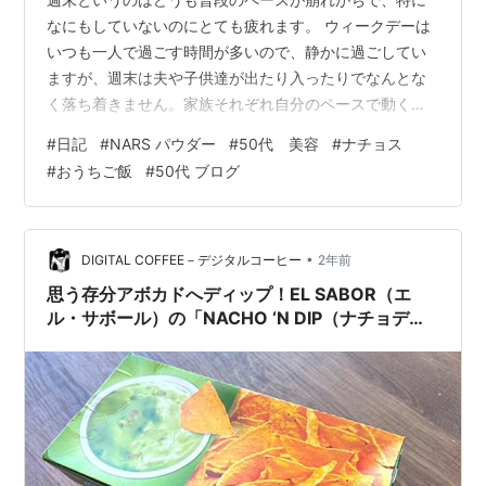
なにもしていないのにとても疲れます。 ウィークデーは
いつも一人で過ごす時間が多いので、静かに過ごしてい
ますが、週末は夫や子供達が出たり入ったりでなんとな
く落ち着きません。家族それぞれ自分のペースで動くの
で、食事の時間もバラバラなことが多く、一日3食きちっ
#
日記
#
NARS パウダー
#
50代 美容
#
ナチョス
と用意すべきかどうか、その都度変わるので、考えるだ
#
おうちご飯
#
50代 ブログ
けで疲れます。。。何時に何を用意したらいいのやら？
みんなもう立派な大人なので、私があれこれ気を揉む必
要もないのですが、主婦としてはやはり気になります。
しかし考えているうちに、どうでもよくなってきまし
•
DIGITAL COFFEE－デジタルコーヒー
2年前
た。 食欲がないわけではないのですが、とにか…
思う存分アボカドへディップ！EL SABOR（エ
ル・サボール）の「NACHO ‘N DIP（ナチョディ
ップ） GUACAMOLE（ワカモレ）」の巻