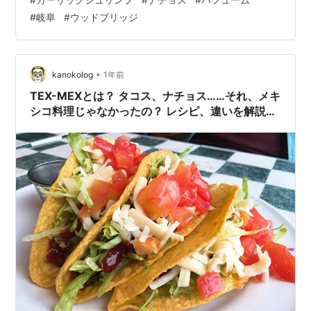
ングル１００ｇ、ダブル２００ｇ、トリプル３００ｇ、
#
岐阜
#
ウッドブリッジ
金華山盛り４００ｇとあって。 コチラはトリプル。 やっ
ぱ牛と赤のコラボは最強。 いいね。 「生赤海老のシュリ
ンプカク…
•
kanokolog
1年前
TEX-MEXとは？ タコス、ナチョス……それ、メキ
シコ料理じゃなかったの？ レシピ、違いを解説し
ます