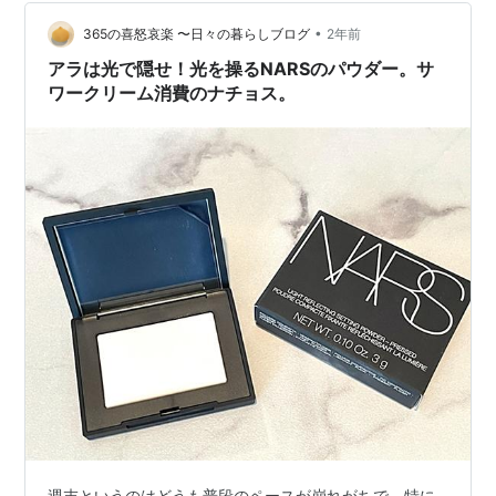
ス・ネグラスという町で誕生しました。 この町はアメリ
カ・テキサス州との国境に位置しており、アメリカから
•
365の喜怒哀楽 〜日々の暮らしブログ
2年前
の観光客が多く訪れていました。…
アラは光で隠せ！光を操るNARSのパウダー。サ
ワークリーム消費のナチョス。
週末というのはどうも普段のペースが崩れがちで、特に