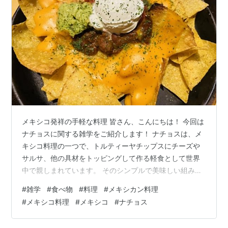
メキシコ発祥の手軽な料理 皆さん、こんにちは！ 今回は
ナチョスに関する雑学をご紹介します！ ナチョスは、メ
キシコ料理の一つで、トルティーヤチップスにチーズや
サルサ、他の具材をトッピングして作る軽食として世界
中で親しまれています。 そのシンプルで美味しい組み合
わせは、パーティーや映画のお供として人気です。 以下
#
雑学
#
食べ物
#
料理
#
メキシカン料理
に、ナチョスの発祥、歴史、特徴、栄養価、健康効果、
#
メキシコ料理
#
メキシコ
#
ナチョス
そして雑学について詳しく説明します。 ナチョスの発祥
と歴史 ナチョスの発祥は、1943年、メキシコのピエドラ