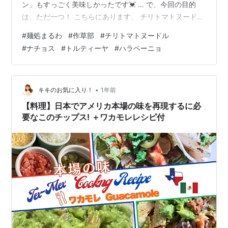
ン」もすっごく美味しかったです💓 … で、今回の目的
は、ただ一つ！ こちらにあります、 チリトマトヌードル
（1000円）Chili Tomato Noodle であります！ 寒くなっ
#
麺処まるわ
#
作草部
#
チリトマトヌードル
てきたこの季節にチリトマトヌードル。 すごくタイミン
#
ナチョス
#
トルティーヤ
#
ハラペーニョ
グがいいというか、季節に合っているというか… … って
ことで、、、 ジャジャーン！！ こちらが、2025年12
月、まるわの渾身の一作、 チリトマトヌードル🍅 です！
今回は、「トルティー…
•
キキのお気に入り！
1年前
【料理】日本でアメリカ本場の味を再現するに必
要なこのチップス! ＋ワカモレレシピ付