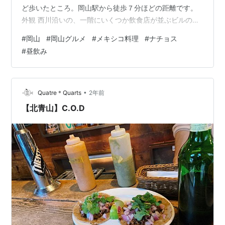
ど歩いたところ。岡山駅から徒歩７分ほどの距離です。
外観 西川沿いの、一階にいくつか飲食店が並ぶビルの一
角にあるお店です。 「MEXICAN BAR（メキシカンバ
#
岡山
#
岡山グルメ
#
メキシコ料理
#
ナチョス
ー）」と書かれた立て看板や、店名の「EL
#
昼飲み
MARIACHI（エルマリアッチ）」の看板が見えますが、そ
んなに外観にメキシカンぽさはありません。 駐車場は周
辺のコインパーキングを利用。 店内 店内はそれほど広く
はないスペース。正面と左にバーカウンターがあり、手
•
Quatre＊Quarts
2年前
前にテーブル…
【北青山】C.O.D