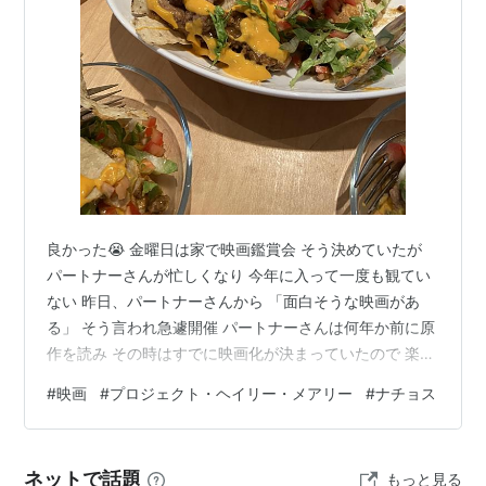
良かった😭 金曜日は家で映画鑑賞会 そう決めていたが
パートナーさんが忙しくなり 今年に入って一度も観てい
ない 昨日、パートナーさんから 「面白そうな映画があ
る」 そう言われ急遽開催 パートナーさんは何年か前に原
作を読み その時はすでに映画化が決まっていたので 楽し
みに待っていたんだと あまりSF映画は好きではないけど
#
映画
#
プロジェクト・ヘイリー・メアリー
#
ナチョス
日本語の字幕があるというので 前知識もなく観始めた
「プロジェクト・ヘイル・メアリー」 物理用語はなかな
か難しく 理解難度は少し高かったけど フラッシュバック
ネットで話題
もっと見る
しながら進むストーリー 真剣さの中にジョークが散りば