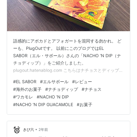
語感的にアボカドとアフォガートを混同する勿かれ。 ど
ーも、PlugOutです。 以前にこのブログではEL
SABOR（エル・サボール）さんの「NACHO ‘N DIP（ナ
チョディップ）」をご紹介しました。
plugout.hatenablog.com こちらはナチョスとディップ用
のトトポス（トルティーヤチップス）が一緒になった商
#
EL SABOR
#
エルサボール
#
レビュー
品で、特に家で映画を観ながら食べるのに最適な一品で
#
海外のお菓子
#
ナチョディップ
#
ナチョス
したね。 今回はそんなナチョディップのソース違いの商
#
ワカモレ
#
NACHO ‘N DIP
品を購入したのでご紹介したいと思います。 それがこち
#
NACHO ‘N DIP GUACAMOLE
#
お菓子
ら！！！ 「NACHO ‘N DIP（ナチョディップ）
GUACAMOLE（ワカモレ）」 エルサボール ナチョディ
ッ…
•
きび六
2年前