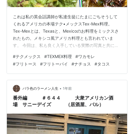
これは私の英会話講師が私達生徒にたまにごちそうして
くれるアメリカの本場テク•メックスTex-Mex料理。
Tex-Mexとは、Texasと、Mexicoのお料理をミックスさ
れたもの。メキシコ風アメリカ料理とも言われていま
す。 今回は、私も良く入手している実際の写真と共に紹
介していきます。 私はタコス🌮、ナチョス、フリートー
#
テクメックス
#
TEXMEX料理
#
ワカモレ
パイ、ケサディーヤ等、私の英会話講師から習うまで、
#
フリトース
#
フリトーパイ
#
ナチョス
#
タコス
これらの食べ物を知らなかったんです。 理由の一つとし
て、辛いものが苦手なので、勝手にMexico料理は辛いも
のと思って食べていなかった。 ところが、私のネイティ
ブ講師が、たまにイベントを開催してくれて、それらの
•
バラ色のラーメン人生
1年前
アメリカ本場料理…
番外編 ＃６４４ 大衆アメリカン酒
場 サニーデイズ （居酒屋、バル）