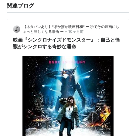
関連ブログ
なるのが面白い。だがその後がいけなかった。 主人公
は、韓…
【ネタバレあり】*ぽかぽか映画日和* ー 秒でその映画にち
•
ょっと詳しくなる場所 ー
10ヶ月前
映画『シンクロナイズドモンスター』：自己と怪
獣がシンクロする奇妙な運命