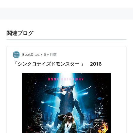
主な作品
シンクロナイズドモンスター
（2016） 製作総指揮、
脚本、監督
関連ブログ
デッドハント
（2015）＜未＞ 出演、製作総指揮
V/H/S ファイナル・インパクト
（2014）＜未＞ 脚
本、監督
•
BookCites
5ヶ月前
Parallel Monsters 監督
「シンクロナイズドモンスター 」 2016
ブラック・ハッカー
（2014） 脚本、監督
ABC・オブ・デス
（2012） 監督
エンド・オブ・ザ・ワールド 地球最後の日、恋に落
ちる
（2011）＜未＞ 監督、脚本、製作
TIME CRIMES タイム クライムス
（2007）＜未＞ 脚
本、監督、出演
午前7時35分
（2003）＜未＞ 監督