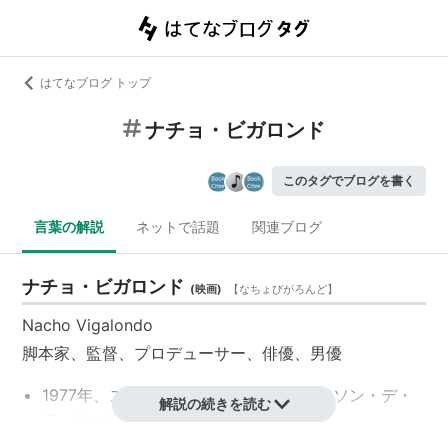
はてなブログ トップ
ナチョ・ビガロンド
このタグでブログを書く
言葉の解説
ネットで話題
関連ブログ
ナチョ・ビガロンド
(
映画
)
【
なちょびがろんど
】
Nacho Vigalondo
脚本家、監督、プロデューサー、俳優、男優
1977年、スペイン／カンタブリア州カベソン・デ・
解説の続きを読む
ラ・サル生まれ