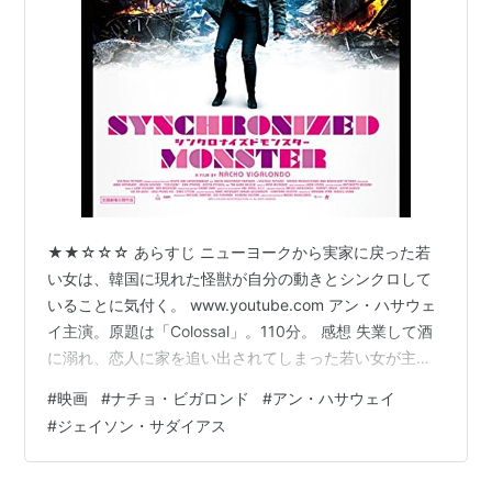
★★☆☆☆ あらすじ ニューヨークから実家に戻った若
い女は、韓国に現れた怪獣が自分の動きとシンクロして
いることに気付く。 www.youtube.com アン・ハサウェ
イ主演。原題は「Colossal」。110分。 感想 失業して酒
に溺れ、恋人に家を追い出されてしまった若い女が主人
公だ。行き場を失って故郷に戻るが、小学校の同級生と
#
映画
#
ナチョ・ビガロンド
#
アン・ハサウェイ
再会し、そこから仕事や友人を得ることができた。
#
ジェイソン・サダイアス
www.youtube.com 人生に行き詰まった若い女が故郷で
再出発を図るヒューマンドラマの始まり、みたいな序盤
から突然、ミスマッチな怪獣が登場する予想外の展開と