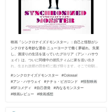
映画『シンクロナイズドモンスター』：自己と怪獣がシ
ンクロする奇妙な運命 ニューヨークで働く夢破れ、失業
し、酒浸りの生活を送っていたグロリア（アン・ハサウ
ェイ）は、ついに同棲中の彼氏ティムに家を追い出さ
れ、生まれ故郷の田舎町に逃げ帰ります。そこで幼馴染
のオスカーが経営するバーで働き始めたある日、驚愕の
#
シンクロナイズドモンスター
#
Colossal
ニュースが世界を駆け巡ります。なんと、韓国のソウル
#
アン・ハサウェイ
#
ナチョ・ビガロンド
#
怪獣映画
に突如として巨大な怪獣が現れたというのです。テレビ
#
SFコメディ
#
自己啓発
#
内なるモンスター
に映し出された怪獣の衝撃的な映像を見ていたグロリア
#
映画レビュー
#
映画感想
は、ある異変に気づきます。それは、自身が地元の公園
で特定の時間に取る行動と、ソウルに出現した怪獣の動
きが、完全にシンクロしているという事実でした。自