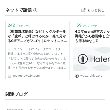
ールにしろ、ナックルボールにしろ球速が遅い。 速いフ
ネットで話題
もっと見る
ォークや速いナックルを見てみたい=(^…
242
159
ブックマーク
ブックマーク
【衝撃野球動画】なぜナックルボール
4コマgram運営のナ
が「魔球」と呼ばれるのか一発で分か
野雄介から削除申し立て
るGIFアニメがスゴイ | ロケットニュー
も得る物なしZ
ス24
カーブにシュートにフォークにスライダー。
野球には様々な変化球があるが、いまいち
「どのように変化するのかが分からない」と
いう人は意外と多い。なかでも謎なのが “魔
球” とも言われるナックルボールだ。 ほぼ無
回転で投げられ、左右にブレたり不規則に変
rocketnews24.com
web.archive.org
化しつつ落下していく。それはまるで「氷の
上をツルツルと滑る...
関連ブログ