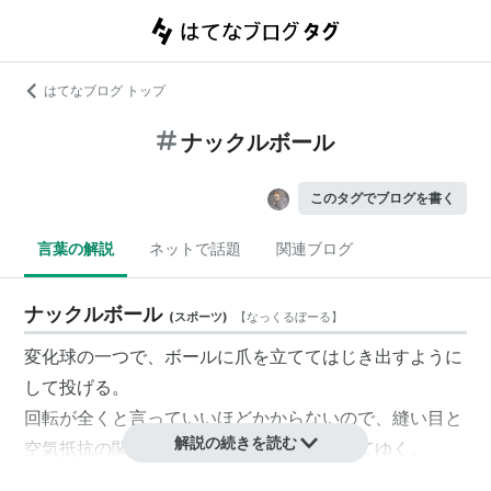
はてなブログ トップ
ナックルボール
このタグでブログを書く
言葉の解説
ネットで話題
関連ブログ
ナックルボール
(
スポーツ
)
【
なっくるぼーる
】
変化球の一つで、ボールに爪を立ててはじき出すように
して投げる。
回転が全くと言っていいほどかからないので、縫い目と
解説の続きを読む
空気抵抗の関係で不規則に揺れながら落ちてゆく。
投げた本人にもどこへ行くかが解らず、キャッチャーも