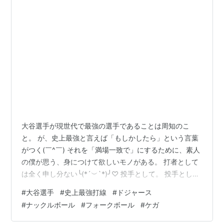
大谷選手が現世代で最強の選手であることは周知のこ
と。 が、史上最強と言えば「もしかしたら」という言葉
がつく(￣^￣) それを「満場一致で」にするために、素人
の僕が思う、身につけて欲しいモノがある。 打者として
は全く申し分ない╰(*´︶`*)╯♡ 投手として。 投手として
更に成長すれば史上最強に近付くと思う=(^.^)= そのため
#
大谷選手
#
史上最強打線
#
ドジャース
に身に付けて欲しいのが、落ちる球。 フォークボール=
#
ナックルボール
#
フォークボール
#
ケガ
(^.^)= あと、出来ればナックルボール╰(*´︶`*)╯♡ どち
らも肘に負担がかからなさそう=(^.^)= 通常、フォークボ