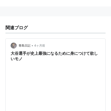
捕るのに苦労する。
また、肩や肘にほとんど負担がかからないので長寿投手
になることが多い。
日本でナックルと呼ばれているものは、
ナックルカーブ
関連ブログ
という回転を与えてボールを落とすもので無回転のナッ
クルボールとは別のもの。
メジャーリーグではこのナックルボールを軸に投球を組
•
青島日記
4ヶ月前
み立てるナックルボーラーと呼ばれる投手がいる。
大谷選手が史上最強になるために身につけて欲し
いモノ
ナックルボールを決め球にしている投手
前田幸長
フィル・ニークロ
ティム・ウェイクフィールド
スティーブ・スパークス
ジャレッド・フェルナンデス