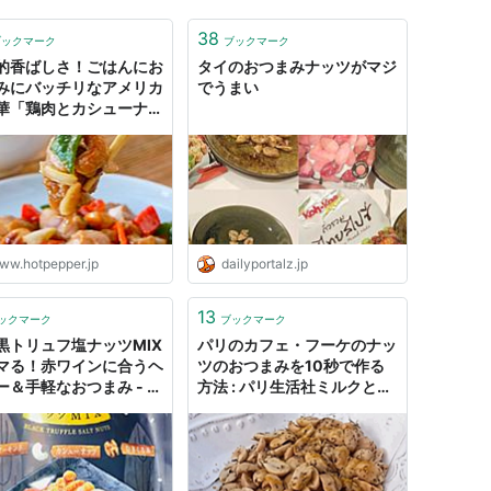
38
ブックマーク
ブックマーク
的香ばしさ！ごはんにお
タイのおつまみナッツがマジ
みにバッチリなアメリカ
でうまい
華「鶏肉とカシューナッ
め（腰果鶏丁）」を作ろ
窪たえ】 - メシ通 | ホ
ペッパーグルメ
ww.hotpepper.jp
dailyportalz.jp
13
ックマーク
ブックマーク
黒トリュフ塩ナッツMIX
パリのカフェ・フーケのナッ
マる！赤ワインに合うヘ
ツのおつまみを10秒で作る
ー＆手軽なおつまみ - ア
方法 : パリ生活社ミルクとマ
ルママのあれこれダイア
カロン2