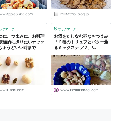
ww.apple8383.com
milketmoi.blog.jp
8
ックマーク
ブックマーク
つに、つまみに、お料理
お酒をたしなむ罪なおつまみ
積極的に摂りたいナッツ
「２種のトリュフとバター薫
- ちょうどいい時まで
るミックスナッツ」/
QUEEN’S ISETAN - 平日腰
掛けOLのメモ帳
ww.ii-toki.com
www.koshikakeol.com