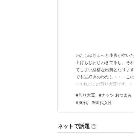
わたしはちょっと小腹が空いた
上げもじわじわきてるし、それ
てしまい結構な出費となります。
でも豆好きのわたし・・・こ
✨それがこの煎り大豆です。✨
か節分直前にワンコインそこそ
#
煎り大豆
#
ナッツ おつまみ
なものも入ってないし美味しい
#
60代
#
60代女性
い・・・( ◠‿◠ ) gootimizu.h
ネットで話題