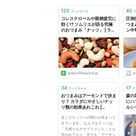
120
40
ブックマーク
コレステロールや眼精疲労に
圧倒
効く!? ソムリエが語る究極
つま
のおつまみ「ナッツ」 | ライ
ン中
フハッカー・ジャパン
ツ炒
う【美
ット
www.lifehacker.jp
w
34
17
ブックマーク
ブ
おつまみはアーモンドで決ま
森の
り？ カラダにやさしいナッ
にハ
ツ類の効果あれこれ |
ルシ
ROOMIE（ルーミー）
ップ
近ごろナッツへの関心が高まって
リー
きています。 なんでもナッツは
「天然マルチサプリメント」とも
言われており、中でも「アーモン