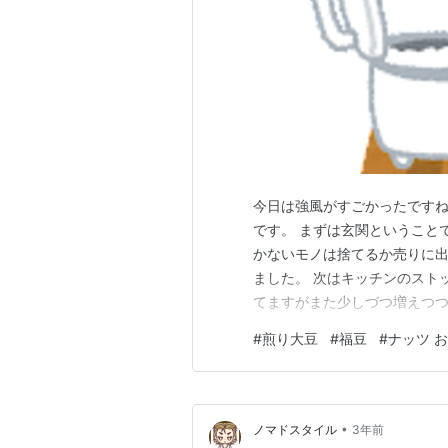
今日は強風がすごかったですね
です。 まずは玄関ということ
かないモノは捨てるか売りに出
ました。 次はキッチンのスト
てますがまた少しづつ増えつつ
gootimizu.hatenabl
#
煎り大豆
#
福豆
#
ナッツ 
しパックの二重買いや冠婚葬
ました。 あと、仕事先でいた
•
ノマドスタイル
3年前