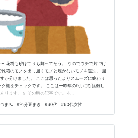
〜 花粉も砂ぼこりも舞ってそう。 なのでウチで片づけ
で靴箱のモノを出し履くモノと履かないモノを選別。 履
すか分けました。 ここは思ったよりスムーズに終わり
ック棚をチェックです。 ここは一昨年の9月に断捨離し
あります。💧 その時の記事です。↓
og.com 一年半ぶりの棚は前ほどストックはありません。 ただ、だ
おつまみ
#
節分豆まき
#
60代
#
60代女性
祭でいただいたお茶や乾麺などが隅にあり忘れ去られてい
だく缶コ…