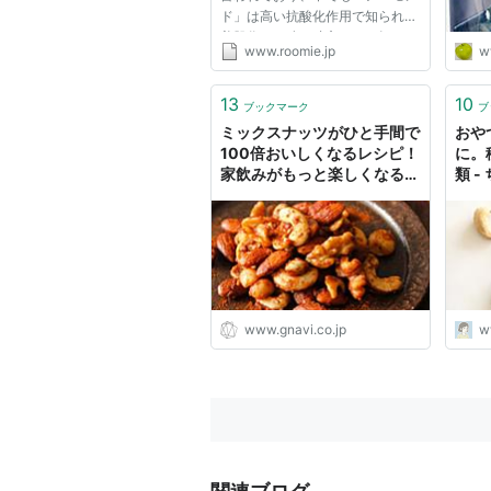
ド」は高い抗酸化作用で知られ、
美肌作りの強い味方として知られ
www.roomie.jp
w
ています。 その他にもアーモン
ドにはこんな効果が。 アーモン
ドの美容効果 食物繊維：お通じ
13
10
ブックマーク
ブ
を良くし、腸内環境を整える オ
ミックスナッツがひと手間で
おや
レ...
100倍おいしくなるレシピ！
に。
家飲みがもっと楽しくなる絶
類 
品おつまみ3選 -
dressing（ドレッシング）
www.gnavi.co.jp
w