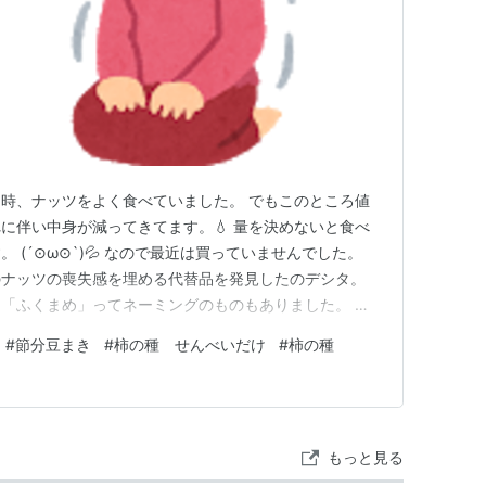
時、ナッツをよく食べていました。 でもこのところ値
に伴い中身が減ってきてます。💧 量を決めないと食べ
 (´⊙ω⊙`)💦 なので最近は買っていませんでした。
のナッツの喪失感を埋める代替品を発見したのデシタ。
 「ふくまめ」ってネーミングのものもありました。 確
こで購入したと思います。 煎っているだけなので余分
#
節分豆まき
#
柿の種 せんべいだけ
#
柿の種
し、大豆として料理にも使えます。 そしてお安
at…
もっと見る