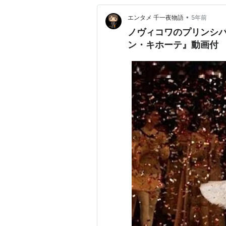
•
エンタメ 千一夜物語
5年前
ノヴィコワのプリンシ
ン・キホーテ』動画付