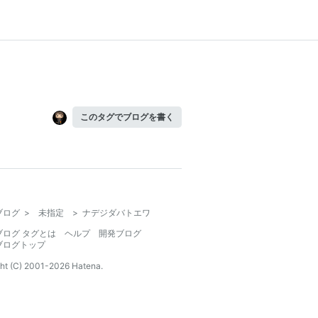
このタグでブログを書く
ブログ
>
未指定
>
ナデジダバトエワ
ブログ タグとは
ヘルプ
開発ブログ
ブログトップ
ht (C) 2001-
2026
Hatena.