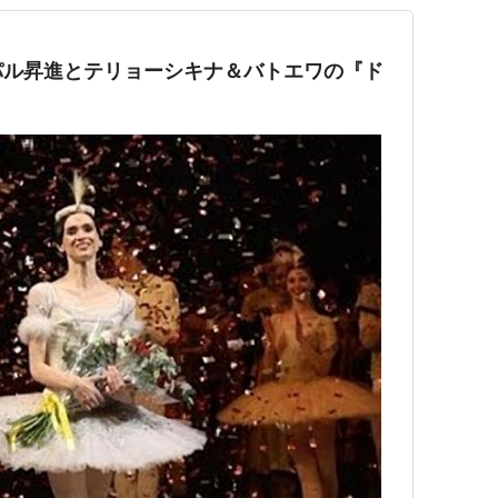
パル昇進とテリョーシキナ＆バトエワの『ド