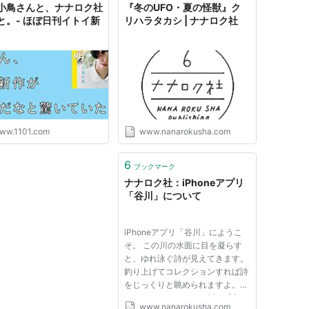
小鳥さんと、ナナロク社
『冬のUFO・夏の怪獣』ク
と。- ほぼ日刊イトイ新
リハラタカシ | ナナロク社
ww.1101.com
www.nanarokusha.com
6
ブックマーク
ナナロク社：iPhoneアプリ
「谷川」について
iPhoneアプリ「谷川」にようこ
そ。 この川の水面に目を凝らす
と、ゆれ泳ぐ詩が見えてきます。
釣り上げてコレクションすれば詩
をじっくりと眺められますよ。
すべてを釣ったとき、川の「主」
www.nanarokusha.com