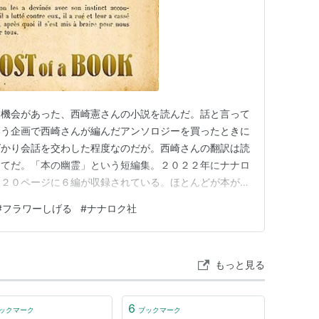
る機会があった、西崎憲さんの小説を読んだ。話と言って
いう企画で西崎さんが編んだアンソロジーを買ったときに
ばかり会話を交わした程度なのだが。西崎さんの翻訳は読
めてだ。「本の幽霊」という短編集。２０２２年にナナロ
１２０ページに６編が収録されている。ほとんどが本がら
っている。 本の幽霊 作者:西崎憲 ナナロク社
#
フラワーしげる
#
ナナロク社
いる「本の幽霊」。主人公がイギリスから取り寄せた本
なる本だった、という話。…
もっと見る
6
ックマーク
ブックマーク