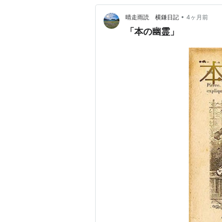
•
晴走雨読 横鎌日記
4ヶ月前
「本の幽霊」