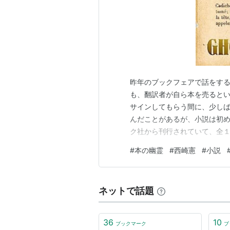
昨年のブックフェアで話をす
も、翻訳者が自ら本を売ると
サインしてもらう間に、少し
んだことがあるが、小説は初
ク社から刊行されていて、全
みの話の、風変わりな作品集にな
#
本の幽霊
#
西崎憲
#
小説
Amazon タイトルとなって
は、時に現れ時に姿が見えなく
ネットで話題
36
10
ブックマーク
ブ