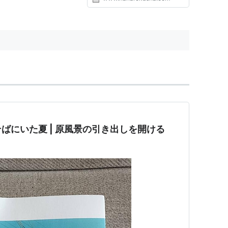
からの贈り物も・・・。 対応機
種 ： iPhone/ iPod touch 発売日
： ２０１１年９月 価格 ： ３５０
円 企画・制作 ： ナナロク社...
ばにいた夏 | 原風景の引き出しを開ける
】