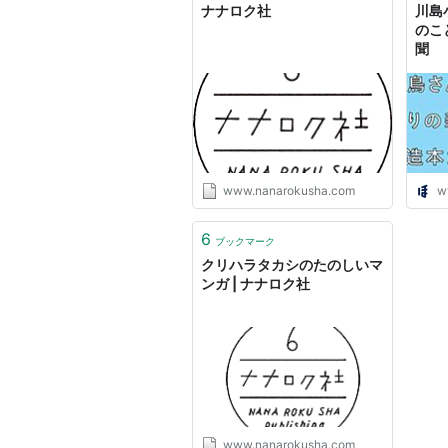
ナナロク社
川島
のこ
聞
www.nanarokusha.com
w
6
ブックマーク
クリハラタカシのたのしいマ
ンガ | ナナロク社
www.nanarokusha.com