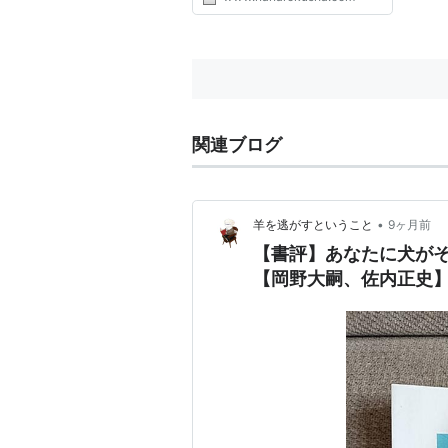
関連ブログ
•
羊を逃がすということ
9ヶ月前
【書評】あなたに犬がそ
【岡野大嗣、佐内正史