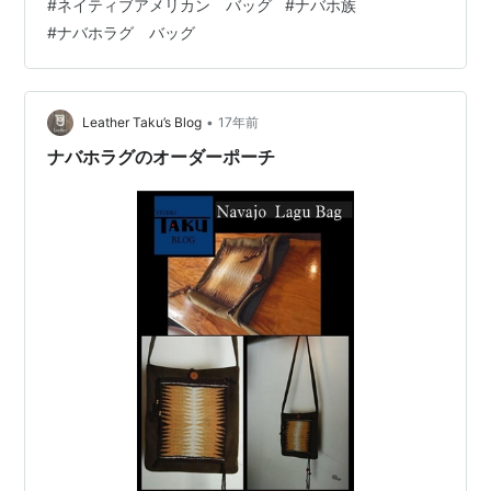
#
ネイティブアメリカン バッグ
#
ナバホ族
グ／羊毛（天然染料染め）キャンバス生地（墨染め）縫
#
ナバホラグ バッグ
製：手縫い＆ミシン縫い ラグ／手織 革工房Taku (Kyoto)
Mail loop@leather-taku.com LINE leathertaku Tel 080-
2434-7514 Web https://leather-taku.com…
•
Leather Taku’s Blog
17年前
ナバホラグのオーダーポーチ