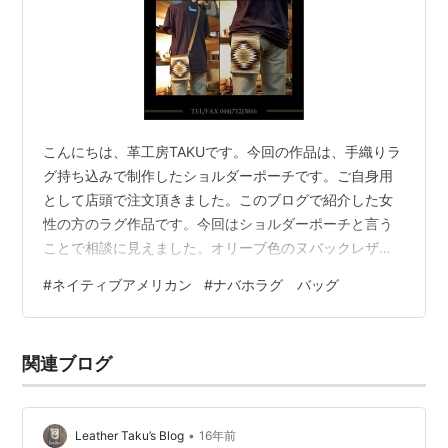
こんにちは、革工房TAKUです。今回の作品は、手織りラ
グ持ち込みで制作したショルダーポーチです。ご自身用
として店頭で注文頂きました。このブログで紹介した女
性の方のラグ作品です。今回はショルダーポーチと言う
ことで相談に見えました。オリーブ色のヌバックレザー
にアクセントでヌメ、シルバーコンチョを使っておりま
#
ネイティブアメリカン
#
ナバホラグ バッグ
す。ショルダーストラップの長さを調整すればウェスト
ポーチにもなります。裏地には鮮やかなブルーのヘンプ
を使いました。■詳細素材：羊毛糸／草木染め 麻／ブル
関連ブログ
ー 牛革／ヌバック（オリーブ） ヌメ シルバーコンチョ
縫製：ミシン縫い ステッチ／同色 革工房Taku (Kyoto)
Mail loop@le…
•
Leather Taku’s Blog
16年前