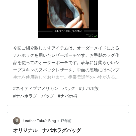
今回ご紹介致しますアイテムは、オーダーメイドによる
ナバホラグを用いたレザーポーチです。お手製のラグ作
品を使ってのオーダーポーチです。表革には柔らかいシ
ープスキンのヌバックレザーを、中面の裏地にはヘンプ
生地を使用致しております。携帯電話等の小物が入るポ
ケットも内面にひとつ取り付けました。素材：羊革／オ
#
ネイティブアメリカン バッグ
#
ナバホ族
リーブ 裏地／麻（100%） ラグ／羊毛（天然染料染め）
#
ナバホラグ バッグ
#
ナバホ柄
縫製：ミシン縫い ラグ／手織 革工房Taku (Kyoto) Mail
loop@leather-taku.com LINE leathertaku Tel 080-
2434-7514 Web https://leather-taku.com/…
•
Leather Taku’s Blog
17年前
オリジナル ナバホラグバッグ