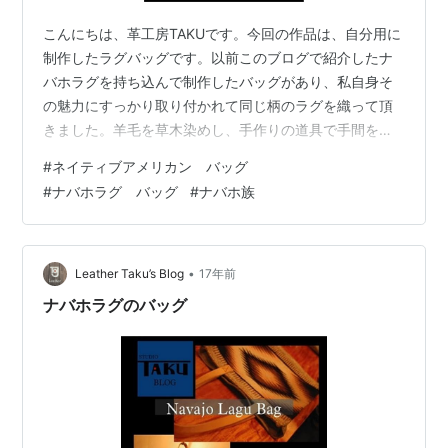
こんにちは、革工房TAKUです。今回の作品は、自分用に
制作したラグバッグです。以前このブログで紹介したナ
バホラグを持ち込んで制作したバッグがあり、私自身そ
の魅力にすっかり取り付かれて同じ柄のラグを織って頂
きました。羊毛を草木染めし、手作りの道具で手間をか
けて織って行きます。しっかり織り上げられたラグは目
#
ネイティブアメリカン バッグ
が細かくズッシリと分厚い。そんな素晴らしいラグとの
#
ナバホラグ バッグ
#
ナバホ族
調和を考え今回はヌバックレザー（牛革）とオイルレザ
ーのベルトを使いました。裏地には鮮やかなブルーのヘ
ンプの生地、ポケットはそれぞれファスナー付きで、中
にも小物用のポケットを配置。実際に使っていますが使
•
Leather Taku’s Blog
17年前
い勝手も良く、何しろ目立つし、話しかけられるこ…
ナバホラグのバッグ