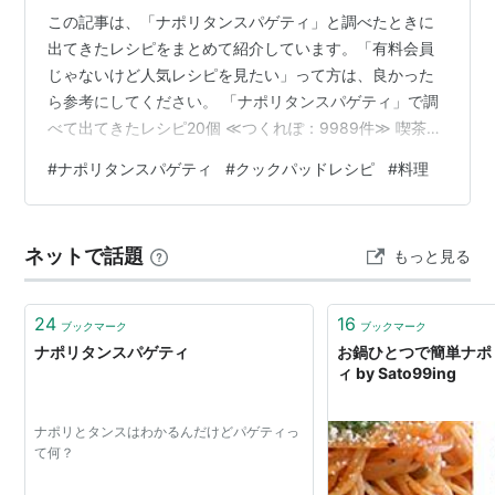
この記事は、「ナポリタンスパゲティ」と調べたときに
出てきたレシピをまとめて紹介しています。「有料会員
じゃないけど人気レシピを見たい」って方は、良かった
ら参考にしてください。 「ナポリタンスパゲティ」で調
べて出てきたレシピ20個 ≪つくれぽ：9989件≫ 喫茶店
の味♡懐かしまろやかナポリタン ≪つくれぽ：6903件
#
ナポリタンスパゲティ
#
クックパッドレシピ
#
料理
≫ ☆喫茶店の味のナポリタン☆ ≪つくれぽ：5899件≫
懐かしい★喫茶店の本格ナポリタン ≪つくれぽ：2331件
≫ お鍋ひとつで簡単ナポリタンスパゲティ ≪つくれぽ：
ネットで話題
もっと見る
1779件≫ ケチャップ＆卵の簡単パスタ✿ナポリタン？
≪つくれぽ：888件≫ ✤✤ナポリタン焼きそば✤✤ ≪つ
くれぽ…
24
16
ブックマーク
ブックマーク
ナポリタンスパゲティ
お鍋ひとつで簡単ナポ
ィ by Sato99ing
ナポリとタンスはわかるんだけどパゲティっ
て何？