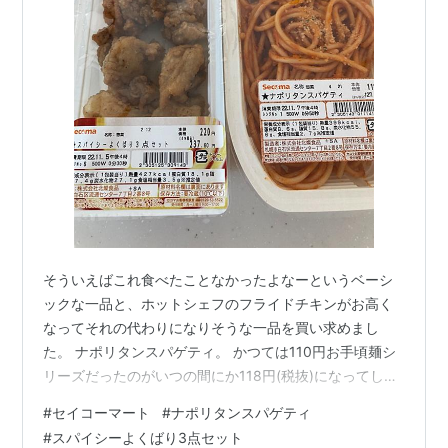
そういえばこれ食べたことなかったよなーというベーシ
ックな一品と、ホットシェフのフライドチキンがお高く
なってそれの代わりになりそうな一品を買い求めまし
た。 ナポリタンスパゲティ。 かつては110円お手頃麺シ
リーズだったのがいつの間にか118円(税抜)になってしま
いましたが、110円の頃からあった一品。 実は初めてい
#
セイコーマート
#
ナポリタンスパゲティ
ただいたんですが、ベーシックなナポリタンな味わい
#
スパイシーよくばり3点セット
で、これでこのお値段というのを踏まえると近いうちに