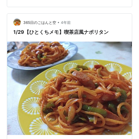
また買い求めちゃうな...という個人的には高評価でし
た。 スパイシーよくばり3点セット。 値上がりし続ける
ホットシェフのフライドチキンより若干お安くかついろ
•
365日のごはんと空
4年前
いろ食べれそうだったので。 ウイ…
1/29【ひとくちメモ】喫茶店風ナポリタン