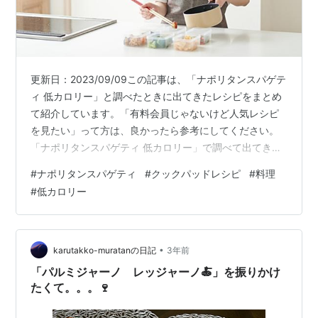
更新日：2023/09/09この記事は、「ナポリタンスパゲテ
ィ 低カロリー」と調べたときに出てきたレシピをまとめ
て紹介しています。「有料会員じゃないけど人気レシピ
を見たい」って方は、良かったら参考にしてください。
「ナポリタンスパゲティ 低カロリー」で調べて出てきた
レシピ20個 ≪つくれぽ：70件≫糖質制限◆糖質０麺で
#
ナポリタンスパゲティ
#
クックパッドレシピ
#
料理
簡単ナポリタン ≪つくれぽ：22件≫しらたき(ゼンパス
#
低カロリー
タ)でナポリタン☆ ≪つくれぽ：19件≫うどんアレンジ
★かんたんナポリタン ≪つくれぽ：10件≫☆時短☆うど
んでナポリタン ≪つくれぽ：8件≫時短ナポリタン❤お
一人様556㌍ ≪つくれぽ：7件≫切り干し大根のぽりぽ
•
karutakko-muratanの日記
3年前
りナポリタン…
「パルミジャーノ レッジャーノ🍝」を振りかけ
たくて。。。🍷