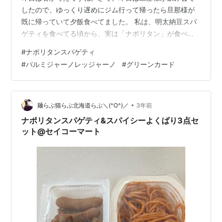
したので、ゆっくり遅めにジム行って帰ったら旦那様が
既に帰っていて夕飯食べてました。 私は、明太納豆スパ
ゲティを食べてる頃から、実は「ナポリタン」が食べた
かったので、昨日は普通に作りました。 大皿で出すと旦
#
ナポリタンスパゲティ
那様が明らかに食べたそうな顔でガン見してました。仕
#
パルミジャーノレッジャーノ
#
グリーンカード
方がないので、1束だけど具材がたくさん入ってるのでふ
たりで半分こ（シェア）することにしました。 私の目的
は、「パルミジャーノ レッジャーノ」チーズを振りかけ
て食べたかったから！なのですが。。。 実は、旦那様も
•
麺らぶ猫らぶ北海道らぶ＼(^O^)／
3年前
「たっぷりかけて」と、要望するくら…
ナポリタンスパゲティ&スパイシーよくばり3点セ
ット@セイコーマート