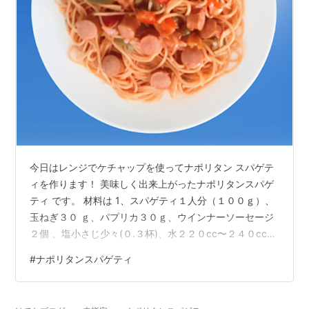
今日はレンジでケチャップを使ってナポリタン スパゲテ
ィを作ります！ 美味しく出来上がったナポリタンスパゲ
ティ です。 材料は 1、スパゲティ１人分（１００ｇ）、
玉ねぎ３０ ｇ、パプリカ３０ｇ、ウインナーソーセージ
２個 、塩小さじ少々(０.３杯)、水２２０cc〜２４０cc
２、オリーブオイル小さじ１杯（バター、マーガリ ン
#
ナポリタンスパゲティ
OK）、ケチャップ大さじ３杯（４５ｇ）、醤油小 さじ１
杯、塩コショウ少々 器具は ジップロックコンテナ１１０
０cc、ザル 作り方は １、ジップロックコンテナにスパゲ