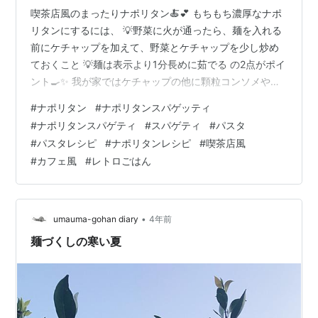
喫茶店風のまったりナポリタン🍝💕 もちもち濃厚なナポ
リタンにするには、 💡野菜に火が通ったら、麺を入れる
前にケチャップを加えて、野菜とケチャップを少し炒め
ておくこと 💡麺は表示より1分長めに茹でる の2点がポイ
ント🍳✨ 我が家ではケチャップの他に顆粒コンソメやす
りおろしニンニクも少量加えています🍅 今回はやまやで
#
ナポリタン
#
ナポリタンスパゲッティ
買った少し太めの麺を使ったのでさらにもちもち❤ 仕事
#
ナポリタンスパゲティ
#
スパゲティ
#
パスタ
の合間の良い息抜きになりましたー🎶
#
パスタレシピ
#
ナポリタンレシピ
#
喫茶店風
#
カフェ風
#
レトロごはん
•
umauma-gohan diary
4年前
麺づくしの寒い夏