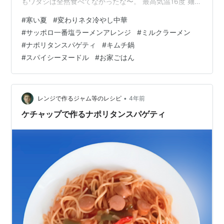
もワタシは全然食べてなかったな〜。 最高気温16度 麺づ
くし ★変わりネタ冷やし中華 : 納豆編 ★変わりネタ冷や
#
寒い夏
#
変わりネタ冷やし中華
し中華 : サラダ編 ★サッポロ一番塩ラーメンアレンジ :
#
サッポロ一番塩ラーメンアレンジ
#
ミルクラーメン
ミルクラーメン ★ナポリタンスパゲティ ★スパイシー・
#
ナポリタンスパゲティ
#
キムチ鍋
ヌードル 麺づくし ★変わりネタ冷やし中華 : 納豆編 （ワ
#
スパイシーヌードル
#
お家ごはん
タシだけですが）今も"冷やし中華"にハマってます。今
月だけで、何回、冷やし中華を食べたんだろう😂 定番…
•
レンジで作るジャム等のレシピ
4年前
ケチャップで作るナポリタンスパゲティ