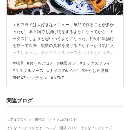
エビフライは大好きなメニュー。単品で作ることが多か
ったが、卓上鍋でも揚げ物をするようになってから、ミ
ックスにしようと思いつくようになった。初めに串揚げ
を作って以来、複数の具材を揚げるのがすっかり気に入
ってしまった。必ずタルタルソースをつけるという決ま
りは変わらない。 ミックスフライの夕食 もくじ 夕食 ミ
#
料理
#
おうちごはん
#
糖質オフ
#
ミックスフライ
ックスフライ ナメコ炒め 昼食 冷やしとうふ麺 ひとこと
#
タルタルソース
#
ナメコのレシピ
#
冷やし豆腐麺
ウマチュンのライブイベントの日 夕食 ミックスフライ
#
NEXZ ウマチュン
#
NEXZ
〇エビ・カレイ・玉ねぎ・卵・低糖質パン粉（フライス
ター）・サラダ油 〇卵・玉ねぎ・パセリ・レモン・マヨ
ネーズ・塩・コショウ・ソース エビは殻をむきワタを取
関連ブログ
って、内側に３箇所切り込みを…
はてなブログ
>
未指定
>
ナメコのレシピ
はてなブログ タグとは
ヘルプ
開発ブログ
はてなブログトップ